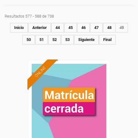
Resultados 577 - 588 de 738
Inicio
Anterior
44
45
46
47
48
49
50
51
52
53
Siguiente
Final
ONLINE