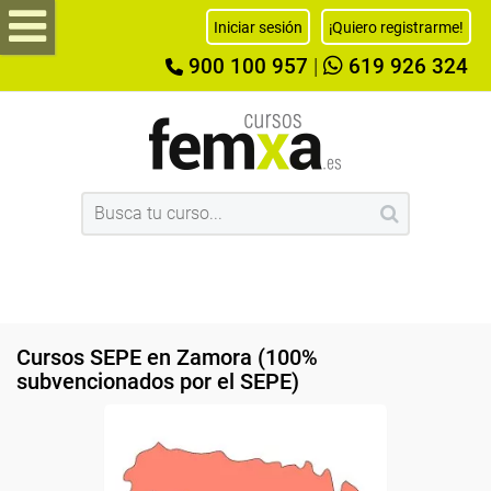
Iniciar sesión
¡Quiero registrarme!
900 100 957
|
619 926 324
Cursos SEPE en Zamora (100%
subvencionados por el SEPE)