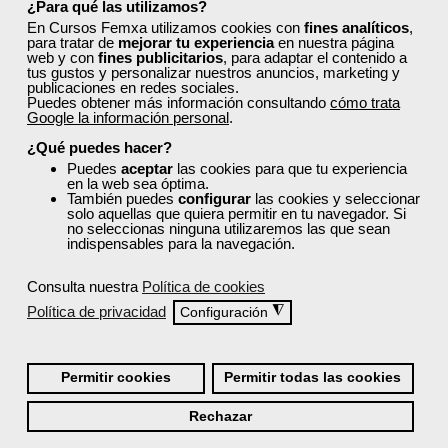
¿Para qué las utilizamos?
En Cursos Femxa utilizamos cookies con
fines analíticos
,
para tratar de
mejorar tu experiencia
en nuestra página
web y con
fines publicitarios
, para adaptar el contenido a
tus gustos y personalizar nuestros anuncios, marketing y
publicaciones en redes sociales.
Puedes obtener más información consultando
cómo trata
Google la información personal
.
Cursos Femxa
¿Qué puedes hacer?
Social media marketing en
Puedes
aceptar
las cookies para que tu experiencia
en la web sea óptima.
comercio
También puedes
configurar
las cookies y seleccionar
solo aquellas que quiera permitir en tu navegador. Si
no seleccionas ninguna utilizaremos las que sean
indispensables para la navegación.
Curso Gratuito
100 horas
Online (toda España)
Consulta nuestra
Política de cookies
Política de privacidad
◮
Configuración
Matrícula cerrada
Permitir cookies
Permitir todas las cookies
12
266
Rechazar