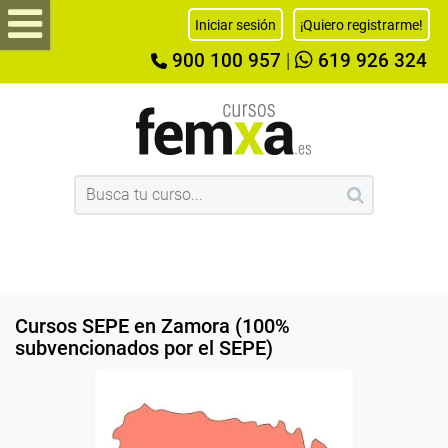
Iniciar sesión
¡Quiero registrarme!
900 100 957
|
619 926 324
Cursos SEPE en Zamora (100%
subvencionados por el SEPE)