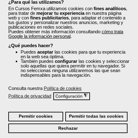
¿Para qué las utilizamos?
En Cursos Femxa utilizamos cookies con
fines analíticos
,
para tratar de
mejorar tu experiencia
en nuestra página
web y con
fines publicitarios
, para adaptar el contenido a
tus gustos y personalizar nuestros anuncios, marketing y
publicaciones en redes sociales.
Puedes obtener más información consultando
cómo trata
Google la información personal
.
Cursos Femxa
¿Qué puedes hacer?
La cocina al vacío como
Puedes
aceptar
las cookies para que tu experiencia
en la web sea óptima.
herramienta de gestión
También puedes
configurar
las cookies y seleccionar
solo aquellas que quiera permitir en tu navegador. Si
no seleccionas ninguna utilizaremos las que sean
indispensables para la navegación.
Curso Gratuito
35 horas
Online (toda España)
Consulta nuestra
Política de cookies
Política de privacidad
◮
Configuración
Matrícula cerrada
Permitir cookies
Permitir todas las cookies
4
168
Rechazar