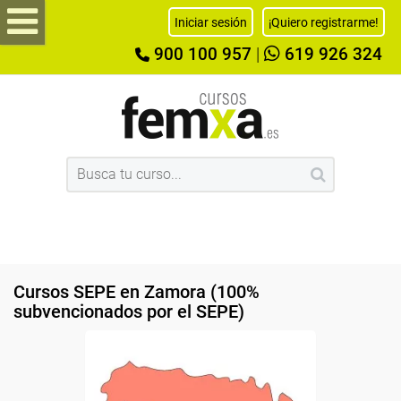
Iniciar sesión
¡Quiero registrarme!
900 100 957
|
619 926 324
Cursos SEPE en Zamora (100%
subvencionados por el SEPE)