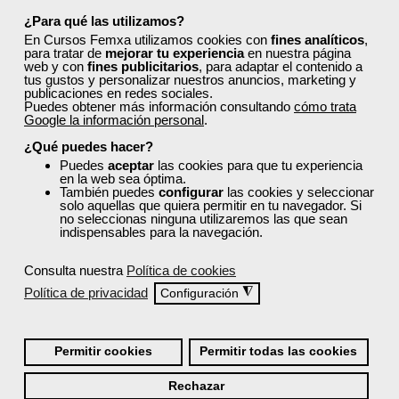
¿Para qué las utilizamos?
En Cursos Femxa utilizamos cookies con
fines analíticos
,
para tratar de
mejorar tu experiencia
en nuestra página
web y con
fines publicitarios
, para adaptar el contenido a
tus gustos y personalizar nuestros anuncios, marketing y
publicaciones en redes sociales.
Puedes obtener más información consultando
cómo trata
Google la información personal
.
Cursos Femxa
¿Qué puedes hacer?
Finanzas para no financieros
Puedes
aceptar
las cookies para que tu experiencia
en la web sea óptima.
También puedes
configurar
las cookies y seleccionar
solo aquellas que quiera permitir en tu navegador. Si
no seleccionas ninguna utilizaremos las que sean
indispensables para la navegación.
Curso Gratuito
40 horas
Consulta nuestra
Política de cookies
Online (toda España)
Política de privacidad
◮
Configuración
Matrícula cerrada
Permitir cookies
Permitir todas las cookies
6
153
Rechazar