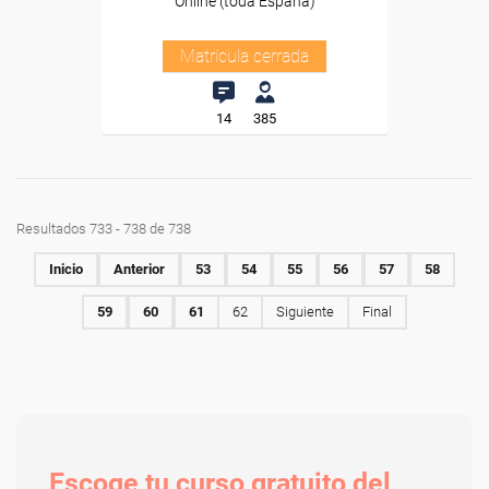
Online (toda España)
Matrícula cerrada
14
385
Resultados 733 - 738 de 738
Inicio
Anterior
53
54
55
56
57
58
59
60
61
62
Siguiente
Final
Escoge tu curso gratuito del