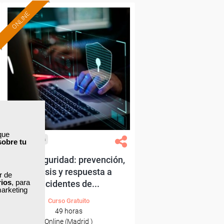
ONLINE
Formación 100%
subvencionada.
Para trabajadores y
autónomos de Madrid.
Para todos los sectores.
que
Cursos Femxa
sobre tu
Ciberseguridad: prevención,
análisis y respuesta a
ar de
rios
, para
incidentes de...
marketing
Curso Gratuito
49 horas
Online (Madrid )