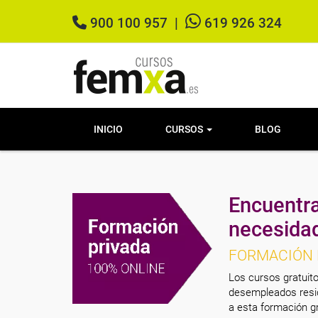
900 100 957
|
619 926 324
INICIO
CURSOS
BLOG
Encuentra
necesida
FORMACIÓN 
Los cursos gratuito
desempleados resid
a esta formación gr