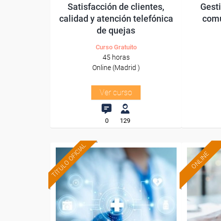
Satisfacción de clientes,
Gesti
calidad y atención telefónica
comu
de quejas
Curso Gratuito
45 horas
Online (Madrid )
Ver curso
0
129
TÍTULO OFICIAL
ONLINE
Formación 100%
subvencionada.
Para desempleados,
Pa
trabajadores y autónomos
autó
de Cataluña.