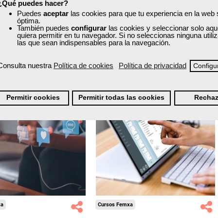
¿Qué puedes hacer?
Puedes
aceptar
las cookies para que tu experiencia en la web
óptima.
Ver curso
Ver curso
También puedes
configurar
las cookies y seleccionar solo aqu
quiera permitir en tu navegador. Si no seleccionas ninguna util
las que sean indispensables para la navegación.
2
96
2
73
Consulta nuestra
Política de cookies
Política de privacidad
Configu
ONLINE
Permitir cookies
Permitir todas las cookies
Rechaz
Formación 100%
Formación 100%
subvencionada.
subvencionada.
ra desempleados,
Para trabajadores y
ores y autónomos
autónomos de Madrid.
de Madrid.
Para todos los sectores.
odos los sectores.
xa
Cursos Femxa