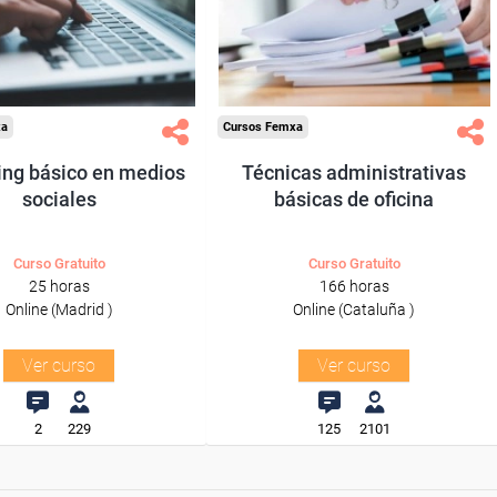
odos los sectores.
Para todos los sectores.
xa
Cursos Femxa
ing básico en medios
Técnicas administrativas
sociales
básicas de oficina
Curso Gratuito
Curso Gratuito
25 horas
166 horas
Online (Madrid )
Online (Cataluña )
Ver curso
Ver curso
2
229
125
2101