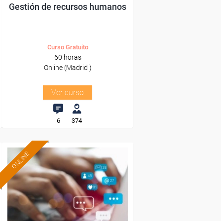
Gestión de recursos humanos
Curso Gratuito
60 horas
Online (Madrid )
Ver curso
6
374
ONLINE
Formación 100%
subvencionada.
Para desempleados,
trabajadores y autónomos
de Madrid.