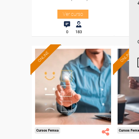
Ver curso
0
183
ONLINE
ONLINE
Formación 100%
subvencionada.
Para desempleados,
Pa
trabajadores y autónomos
trabajad
de Madrid.
Para todos los sectores.
Para t
Cursos Femxa
Cursos Fem