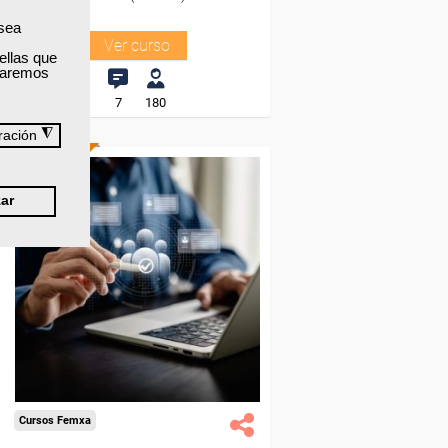
 sea
Ver curso
ellas que
izaremos
7
180
◮
ración
ONLINE
ar
Formación 100%
subvencionada.
Para trabajadores y
autónomos de Madrid.
Para todos los sectores.
Cursos Femxa