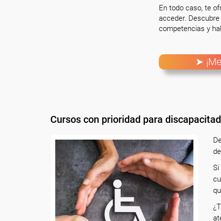
En todo caso, te o
acceder. Descubre 
competencias y hab
➤ ¡Me
Cursos con prioridad para discapacita
De
de
Si
cu
qu
¿T
at