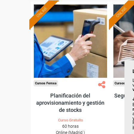
ONLINE
ONLINE
Formación 100%
subvencionada.
Para desempleados,
Pa
trabajadores y autónomos
trabajad
de Madrid.
Para todos los sectores.
Para t
Cursos Femxa
Cursos Fem
Planificación del
Segurida
aprovisionamiento y gestión
de stocks
Curso Gratuito
60 horas
Online (Madrid )