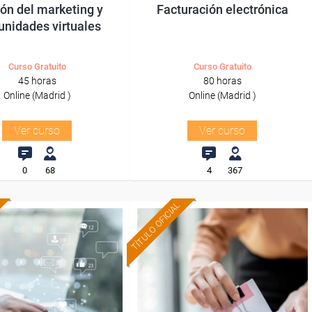
ón del marketing y
Facturación electrónica
nidades virtuales
Curso Gratuito
Curso Gratuito
45 horas
80 horas
Online (Madrid )
Online (Madrid )
Ver curso
Ver curso
0
68
4
367
TÍTULO OFICIAL
Formación 100%
Formación 100%
subvencionada.
subvencionada.
Para desempleados,
ra trabajadores y
trabajadores y autónomos
nomos de Madrid.
de Cataluña.