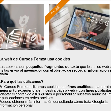
ONLINE
Formación 100%
Formación 100%
subvencionada.
subvencionada.
ra desempleados,
Para trabajadores y
ores y autónomos
autónomos de Madrid.
de Madrid.
Para todos los sectores.
odos los sectores.
La web de Cursos Femxa usa cookies
Las cookies son
pequeños fragmentos de texto
que los sitios web 
xa
Cursos Femxa
visitas envía al
navegador
con el objetivo de
recordar información 
visita
.
d informática y firma
Creación de blogs y redes
¿Para qué las utilizamos?
digital
sociales
En Cursos Femxa utilizamos cookies con
fines analíticos
, para trat
mejorar tu experiencia
en nuestra página web y con
fines publicita
adaptar el contenido a tus gustos y personalizar nuestros anuncios, 
y publicaciones en redes sociales.
Curso Gratuito
Curso Gratuito
Puedes obtener más información consultando
cómo trata Google la
50 horas
60 horas
información personal
.
Online (Madrid )
Online (Madrid )