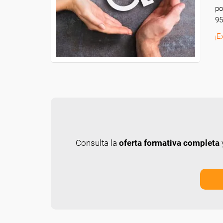
po
95
¡E
Consulta la
oferta formativa completa
y