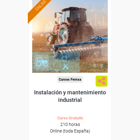
ONLINE
Formación 100%
subvencionada.
Para desempleados,
trabajadores y autónomos.
Sector
-Agricultura y Ganadería.
Cursos Femxa
Instalación y mantenimiento
industrial
Curso Gratuito
210 horas
Online (toda España)