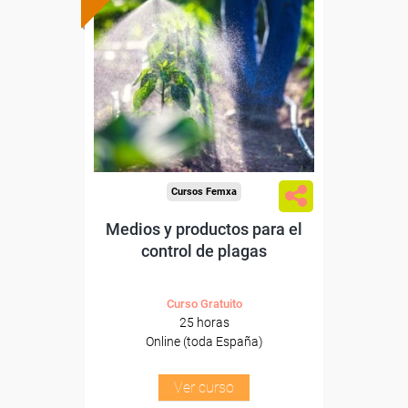
Formación 100%
subvencionada.
Para desempleados,
trabajadores y autónomos.
Sector
-Agricultura y Ganadería.
Cursos Femxa
Medios y productos para el
control de plagas
Curso Gratuito
25 horas
Online (toda España)
Ver curso