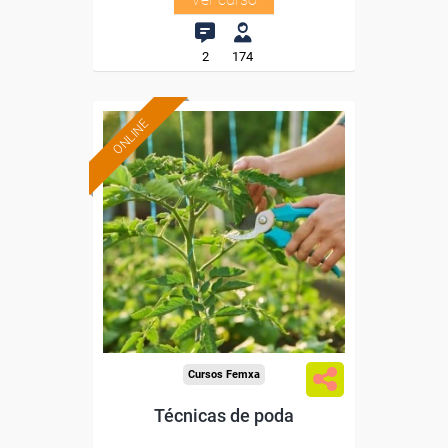
2
174
ONLINE
Formación 100%
subvencionada.
Para desempleados,
trabajadores y autónomos.
Sector
-Agricultura y Ganadería.
Cursos Femxa
Técnicas de poda