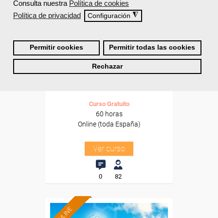
Sector
Consulta nuestra
Política de cookies
-Administración.
Política de privacidad
◮
Configuración
Cursos Femxa
Permitir cookies
Permitir todas las cookies
Gestión contable general y de
Rechazar
costes y gestión fiscal
Curso Gratuito
60 horas
Online (toda España)
Ver curso
0
82
ONLINE