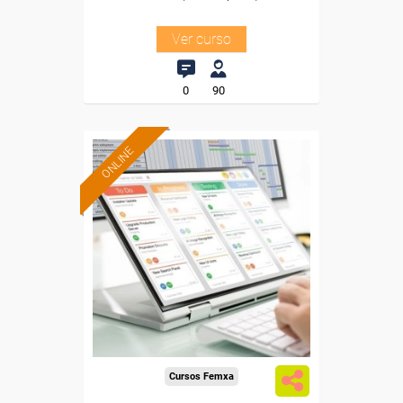
Ver curso
0
90
ONLINE
Formación 100%
subvencionada.
Para desempleados,
trabajadores y autónomos.
Sector
-Administración.
Cursos Femxa