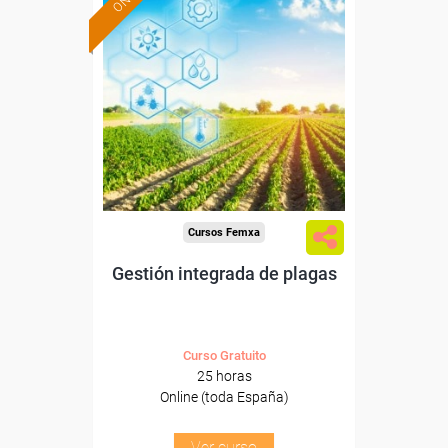
Formación 100%
subvencionada.
Para desempleados,
trabajadores y autónomos.
Sector
-Agricultura y Ganadería.
Cursos Femxa
Gestión integrada de plagas
Curso Gratuito
25 horas
Online (toda España)
Ver curso