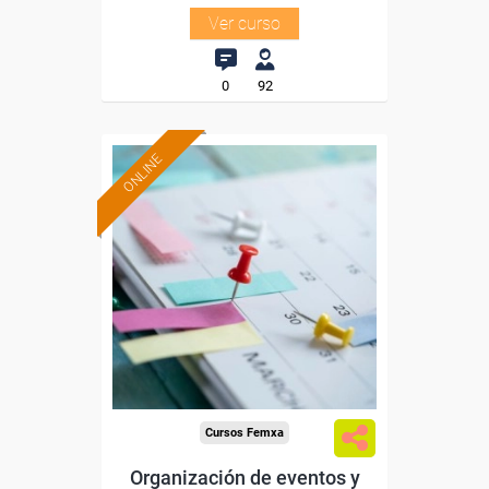
Ver curso
0
92
ONLINE
Formación 100%
subvencionada.
Para desempleados,
trabajadores y autónomos.
Sector
-Comercio.
Cursos Femxa
Organización de eventos y