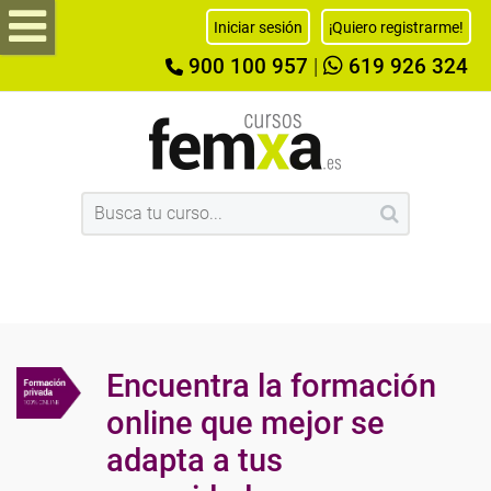
Iniciar sesión
¡Quiero registrarme!
900 100 957
|
619 926 324
Encuentra la formación
online que mejor se
adapta a tus