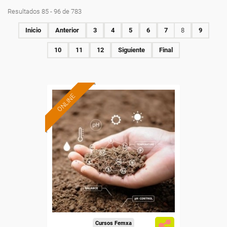
Resultados 85 - 96 de 783
Inicio
Anterior
3
4
5
6
7
8
9
10
11
12
Siguiente
Final
ONLINE
Formación 100%
subvencionada.
Para desempleados,
trabajadores y autónomos.
Sector
-Agricultura y Ganadería.
Cursos Femxa