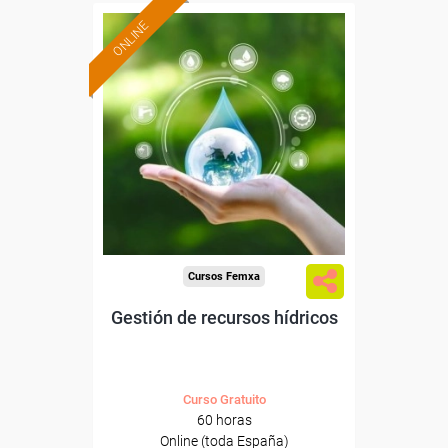
ONLINE
Formación 100%
subvencionada.
Para desempleados,
trabajadores y autónomos.
Sector
-Agricultura y Ganadería.
Cursos Femxa
Gestión de recursos hídricos
Curso Gratuito
60 horas
Online (toda España)