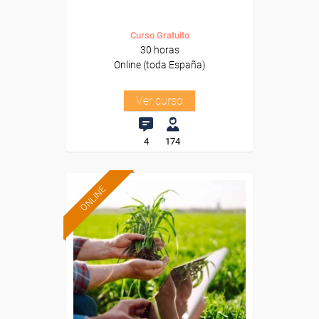
Curso Gratuito
30 horas
Online (toda España)
Ver curso
4
174
ONLINE
Formación 100%
subvencionada.
Para desempleados,
trabajadores y autónomos.
Sector
-Agricultura y Ganadería.