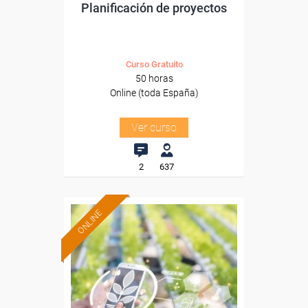
Planificación de proyectos
Curso Gratuito
50 horas
Online (toda España)
Ver curso
2
637
ONLINE
Formación 100%
subvencionada.
Para desempleados,
trabajadores y autónomos.