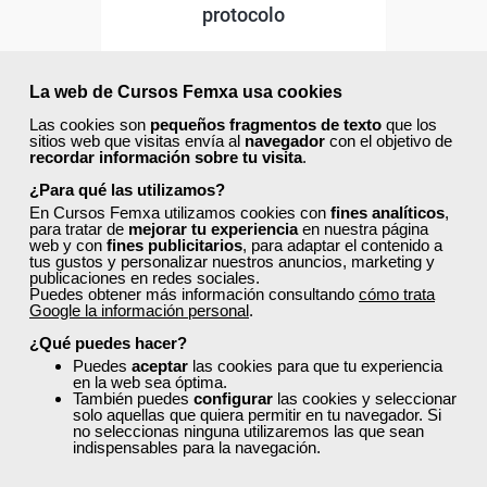
protocolo
Curso Gratuito
La web de Cursos Femxa usa cookies
65 horas
Online (toda España)
Las cookies son
pequeños fragmentos de texto
que los
sitios web que visitas envía al
navegador
con el objetivo de
recordar información sobre tu visita
.
Ver curso
¿Para qué las utilizamos?
En Cursos Femxa utilizamos cookies con
fines analíticos
,
para tratar de
mejorar tu experiencia
en nuestra página
4
71
web y con
fines publicitarios
, para adaptar el contenido a
tus gustos y personalizar nuestros anuncios, marketing y
publicaciones en redes sociales.
Puedes obtener más información consultando
cómo trata
Google la información personal
.
ONLINE
¿Qué puedes hacer?
Formación 100%
Puedes
aceptar
las cookies para que tu experiencia
subvencionada.
en la web sea óptima.
También puedes
configurar
las cookies y seleccionar
solo aquellas que quiera permitir en tu navegador. Si
Para desempleados,
no seleccionas ninguna utilizaremos las que sean
indispensables para la navegación.
trabajadores y autónomos.