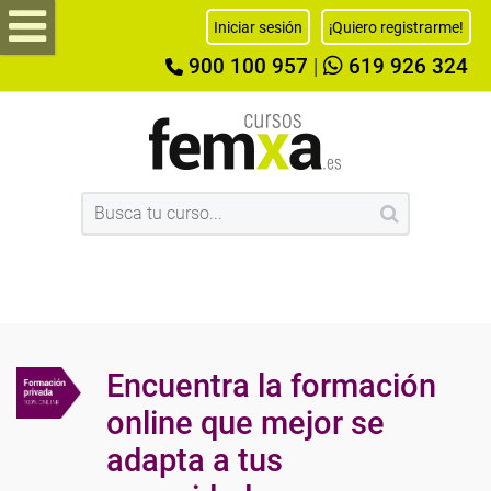
Iniciar sesión
¡Quiero registrarme!
900 100 957
|
619 926 324
Encuentra la formación
online que mejor se
adapta a tus