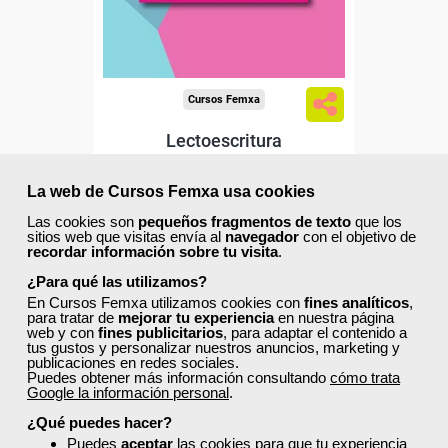
Cursos Femxa
Lectoescritura
La web de Cursos Femxa usa cookies
Las cookies son
pequeños fragmentos de texto
que los
Curso Gratuito
sitios web que visitas envía al
navegador
con el objetivo de
50 horas
recordar información sobre tu visita
.
Online (toda España)
¿Para qué las utilizamos?
En Cursos Femxa utilizamos cookies con
fines analíticos
,
Matrícula cerrada
para tratar de
mejorar tu experiencia
en nuestra página
web y con
fines publicitarios
, para adaptar el contenido a
tus gustos y personalizar nuestros anuncios, marketing y
publicaciones en redes sociales.
10
646
Puedes obtener más información consultando
cómo trata
Google la información personal
.
¿Qué puedes hacer?
Puedes
aceptar
las cookies para que tu experiencia