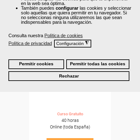
ONLINE
en la web sea óptima.
También puedes
configurar
las cookies y seleccionar
solo aquellas que quiera permitir en tu navegador. Si
no seleccionas ninguna utilizaremos las que sean
indispensables para la navegación.
Consulta nuestra
Política de cookies
Política de privacidad
◮
Configuración
Permitir cookies
Permitir todas las cookies
Cursos Femxa
Rechazar
Psicomotricidad en el aula
Curso Gratuito
40 horas
Online (toda España)