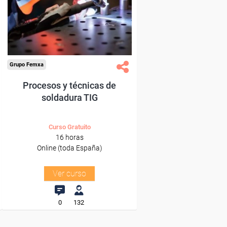
trabajadores y autónomos.
Sector
-Metal.
Grupo Femxa
Procesos y técnicas de
soldadura TIG
Curso Gratuito
16 horas
Online (toda España)
Ver curso
0
132