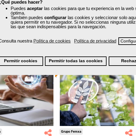
¿Qué puedes hacer?
nline (toda España)
Online (toda España)
Puedes
aceptar
las cookies para que tu experiencia en la web
óptima.
Ver curso
También puedes
configurar
las cookies y seleccionar solo aqu
Ver curso
quiera permitir en tu navegador. Si no seleccionas ninguna util
las que sean indispensables para la navegación.
2
636
9
342
Consulta nuestra
Política de cookies
Política de privacidad
Configu
ONLINE
Permitir cookies
Permitir todas las cookies
Rechaz
Formación 100%
Formación 100%
subvencionada.
subvencionada.
ra desempleados,
Para desempleados,
res y autónomos.
trabajadores y autónomos.
Sector
Sector
-Otros Servicios.
-Agricultura y Ganadería.
a
Grupo Femxa