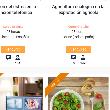
ón del estrés en la
Agricultura ecológica en la
nción telefónica
explotación agrícola
Curso Gratuito
Curso Gratuito
25 horas
25 horas
nline (toda España)
Online (toda España)
Ver curso
Ver curso
0
184
0
149
ONLINE
Formación 100%
Formación 100%
subvencionada.
subvencionada.
ra desempleados,
Para desempleados,