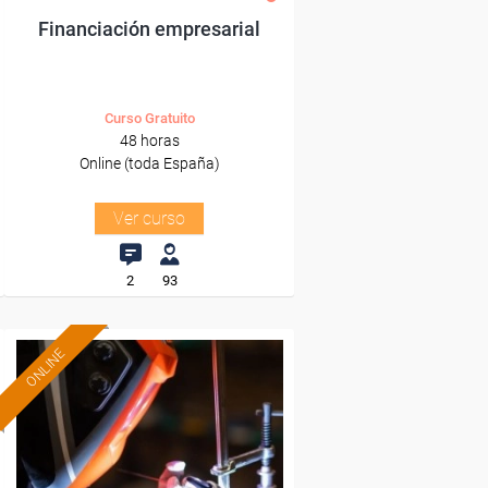
Financiación empresarial
Curso Gratuito
48 horas
Online (toda España)
Ver curso
2
93
ONLINE
Formación 100%
subvencionada.
Para desempleados,