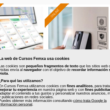
ONLINE
Formación 100%
Formación 100%
subvencionada.
subvencionada.
ra desempleados,
Para desempleados,
res y autónomos.
trabajadores y autónomos.
Sector
Sector
-Administración.
-Otros Servicios.
La web de Cursos Femxa usa cookies
Las cookies son
pequeños fragmentos de texto
que los sitios web 
visitas envía al
navegador
con el objetivo de
recordar información 
a
Grupo Femxa
visita
.
¿Para qué las utilizamos?
icación de proyectos
Control de accesos
En Cursos Femxa utilizamos cookies con
fines analíticos
, para trat
mejorar tu experiencia
en nuestra página web y con
fines publicita
adaptar el contenido a tus gustos y personalizar nuestros anuncios, 
y publicaciones en redes sociales.
Puedes obtener más información consultando
cómo trata Google la
Curso Gratuito
Curso Gratuito
información personal
.
50 horas
20 horas