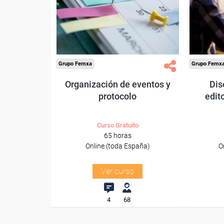
trabajadores y autónomos.
trabajado
Sector
-Informac
-Comercio.
Grupo Femxa
Grupo Femx
Organización de eventos y
Dis
protocolo
edit
Curso Gratuito
65 horas
Online (toda España)
O
Ver curso
4
68