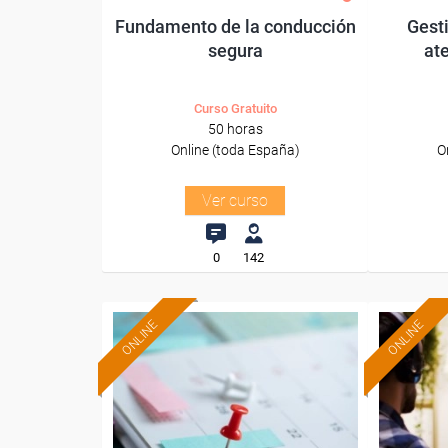
Fundamento de la conducción
Gesti
segura
ate
Curso Gratuito
50 horas
Online (toda España)
O
Ver curso
0
142
ONLINE
ONLINE
Formación 100%
subvencionada.
Para desempleados,
Pa