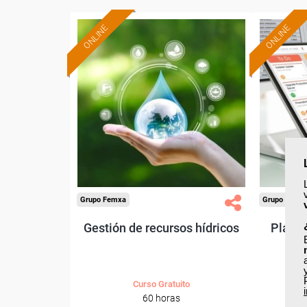
ONLINE
ONLINE
Formación 100%
subvencionada.
Para desempleados,
Pa
trabajadores y autónomos.
trabajado
Sector
-Agricultura y Ganadería.
Grupo Femxa
Grupo Femx
Gestión de recursos hídricos
Planif
Curso Gratuito
60 horas