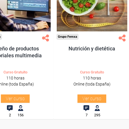
res y autónomos.
trabajadores y autónomos.
Sector
Sector
ión, Comunicación
-Hosteleria y Turismo.
y Artes Gráficas.
a
Grupo Femxa
eño de productos
Nutrición y dietética
oriales multimedia
Curso Gratuito
Curso Gratuito
110 horas
110 horas
nline (toda España)
Online (toda España)
Ver curso
Ver curso
2
156
7
295