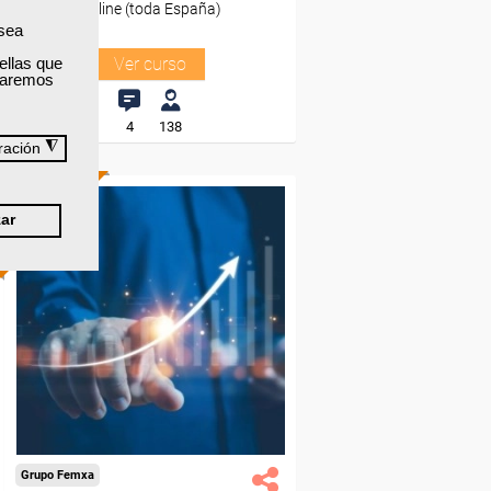
Online (toda España)
 sea
ellas que
Ver curso
izaremos
4
138
◮
ración
ONLINE
ar
Formación 100%
subvencionada.
Para desempleados,
trabajadores y autónomos.
Sector
-Finanzas y Seguros.
Grupo Femxa