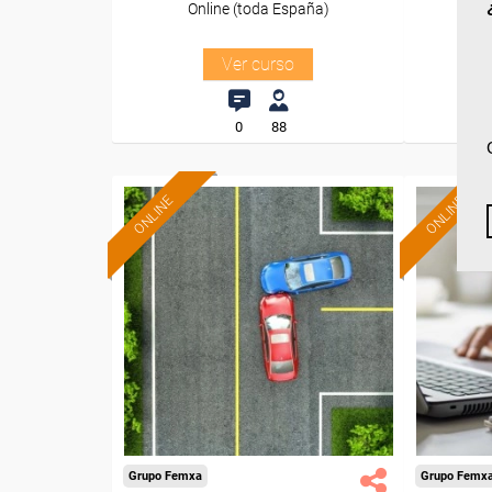
Online (toda España)
O
Ver curso
0
88
ONLINE
ONLINE
Formación 100%
subvencionada.
Para desempleados,
Pa
trabajadores y autónomos.
trabajado
Sector
-Otros Servicios.
Grupo Femxa
Grupo Femx