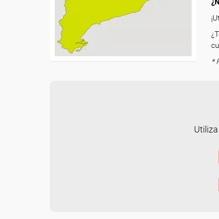
¿N
¡U
¿T
cu
* 
Utiliza