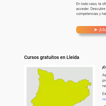
En todo caso, te o
acceder. Descubre 
competencias y hab
➤ ¡Me
Cursos gratuitos en Lleida
¡C
Aq
pr
ne
Es
re