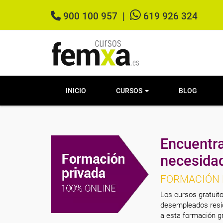
900 100 957
|
619 926 324
INICIO
CURSOS
BLOG
Encuentra
necesida
FORMACIÓN 
Los cursos gratuito
desempleados resid
a esta formación gr