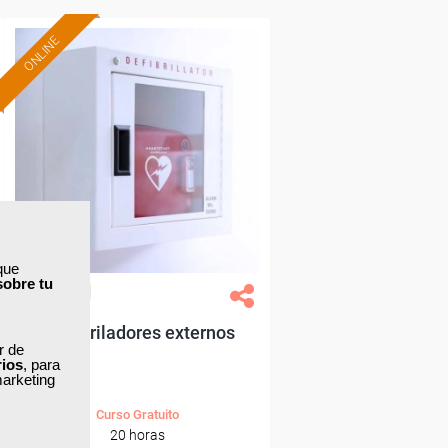
ONLINE
Formación 100%
subvencionada.
Para desempleados,
trabajadores y autónomos.
Sector
-Otros Servicios.
que
sobre tu
Grupo Femxa
Desfibriladores externos
ar de
rios
, para
marketing
Curso Gratuito
20 horas