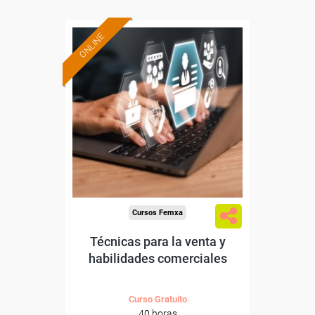
ONLINE
Formación 100%
subvencionada.
Para desempleados,
trabajadores y autónomos.
Sector
-Grandes Almacenes.
Cursos Femxa
Técnicas para la venta y
habilidades comerciales
Curso Gratuito
40 horas