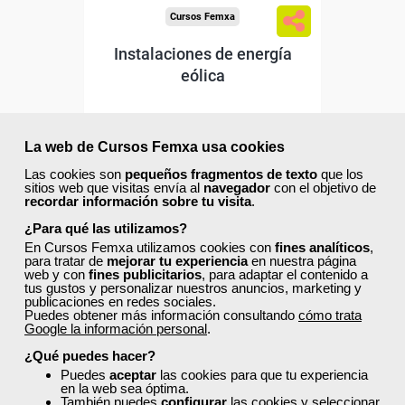
Cursos Femxa
Instalaciones de energía
eólica
Curso Gratuito
La web de Cursos Femxa usa cookies
100 horas
Online (toda España)
Las cookies son
pequeños fragmentos de texto
que los
sitios web que visitas envía al
navegador
con el objetivo de
recordar información sobre tu visita
.
Ver curso
¿Para qué las utilizamos?
En Cursos Femxa utilizamos cookies con
fines analíticos
,
para tratar de
mejorar tu experiencia
en nuestra página
6
467
web y con
fines publicitarios
, para adaptar el contenido a
tus gustos y personalizar nuestros anuncios, marketing y
publicaciones en redes sociales.
Puedes obtener más información consultando
cómo trata
ONLINE
Google la información personal
.
¿Qué puedes hacer?
Formación 100%
Puedes
aceptar
las cookies para que tu experiencia
subvencionada.
en la web sea óptima.
También puedes
configurar
las cookies y seleccionar