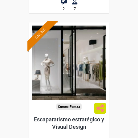
2
7
ONLINE
Formación 100%
subvencionada.
Para desempleados,
trabajadores y autónomos.
Sector
-Grandes Almacenes.
Cursos Femxa
Escaparatismo estratégico y
Visual Design