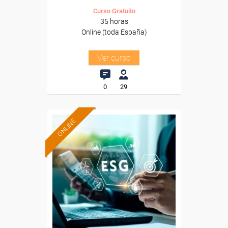
Curso Gratuito
35 horas
Online (toda España)
Ver curso
0
29
ONLINE
Formación 100%
subvencionada.
Para desempleados,
trabajadores y autónomos.
Sector
-Industria Química.