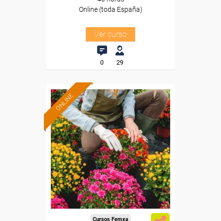
Online (toda España)
Ver curso
0
29
ONLINE
Formación 100%
subvencionada.
Para desempleados,
trabajadores y autónomos.
Sector
-Mediambiente.
Cursos Femxa