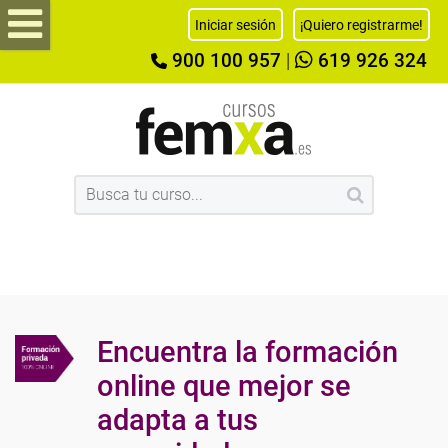
Iniciar sesión
¡Quiero registrarme!
900 100 957
|
619 926 324
Encuentra la formación
online que mejor se
adapta a tus