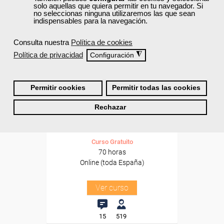
solo aquellas que quiera permitir en tu navegador. Si
Para desempleados,
no seleccionas ninguna utilizaremos las que sean
trabajadores y autónomos.
indispensables para la navegación.
Sector
Consulta nuestra
Política de cookies
-Metal.
Política de privacidad
◮
Configuración
Cursos Femxa
Permitir cookies
Permitir todas las cookies
Instalaciones eléctricas de
Rechazar
B.T. en edificación
Curso Gratuito
70 horas
Online (toda España)
Ver curso
15
519