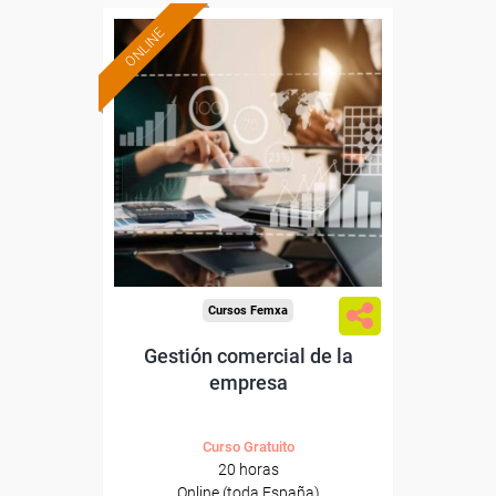
ONLINE
Formación 100%
subvencionada.
Para desempleados,
trabajadores y autónomos.
Sector
-Grandes Almacenes.
Cursos Femxa
Gestión comercial de la
empresa
Curso Gratuito
20 horas
Online (toda España)