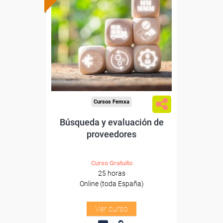
subvencionada.
Para desempleados,
trabajadores y autónomos.
Sector
-Grandes Almacenes.
Cursos Femxa
Búsqueda y evaluación de
proveedores
Curso Gratuito
25 horas
Online (toda España)
Ver curso