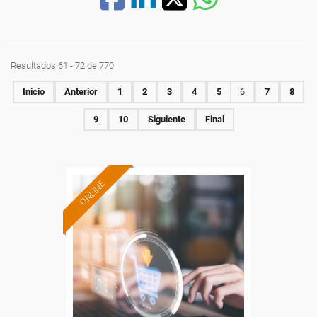
Resultados 61 - 72 de 770
Inicio
Anterior
1
2
3
4
5
6
7
8
9
10
Siguiente
Final
ONLINE
Formación 100%
subvencionada.
Para desempleados,
trabajadores y autónomos.
Sector
-Grandes Almacenes.