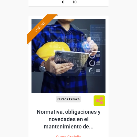
0
10
ONLINE
Formación 100%
subvencionada.
Para desempleados,
trabajadores y autónomos.
Sector
-Metal.
Cursos Femxa
Normativa, obligaciones y
novedades en el
mantenimiento de...
Curso Gratuito