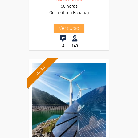
60 horas
Online (toda España)
Ver curso
4
143
ONLINE
Formación 100%
subvencionada.
Para desempleados,
trabajadores y autónomos.
Sector
-Metal.