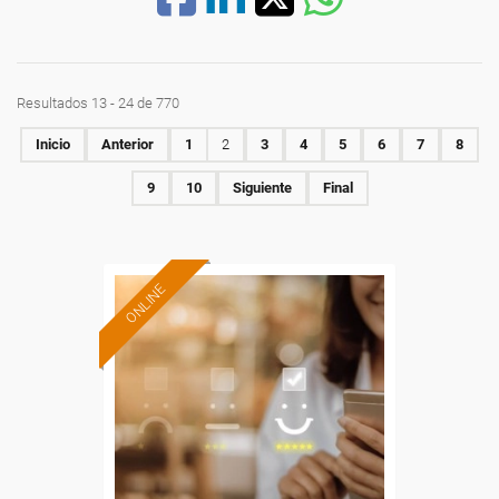
Resultados 13 - 24 de 770
Inicio
Anterior
1
2
3
4
5
6
7
8
9
10
Siguiente
Final
ONLINE
Formación 100%
subvencionada.
Para desempleados,
trabajadores y autónomos.
Sector
-Finanzas y Seguros.