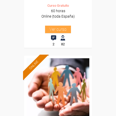
Curso Gratuito
60 horas
Online (toda España)
Ver curso
2
82
ONLINE
Formación 100%
subvencionada.
Para desempleados,
trabajadores y autónomos.
Sector
-Administración.