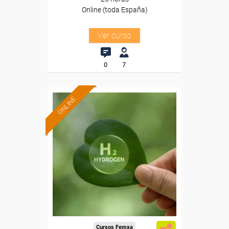
Online (toda España)
Ver curso
0
7
ONLINE
Formación 100%
subvencionada.
Para desempleados,
trabajadores y autónomos.
Sector
-Energía y Agua.
Cursos Femxa