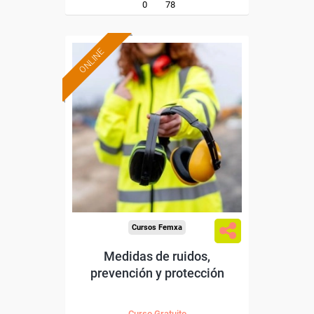
0
78
ONLINE
Formación 100%
subvencionada.
Para desempleados,
trabajadores y autónomos.
Sector
-Construcción e industrias
Extractivas.
Cursos Femxa
Medidas de ruidos,
prevención y protección
Curso Gratuito