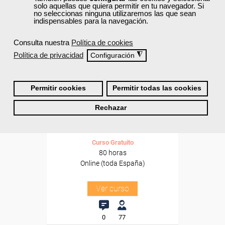
solo aquellas que quiera permitir en tu navegador. Si
Para desempleados,
no seleccionas ninguna utilizaremos las que sean
trabajadores y autónomos.
indispensables para la navegación.
Sector
Consulta nuestra
Política de cookies
-Grandes Almacenes.
Política de privacidad
◮
Configuración
Cursos Femxa
Permitir cookies
Permitir todas las cookies
Negocios online y comercio
Rechazar
electrónico
Curso Gratuito
80 horas
Online (toda España)
Ver curso
0
77