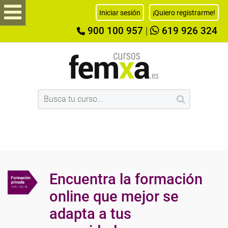
Iniciar sesión
¡Quiero registrarme!
900 100 957
|
619 926 324
Encuentra la formación
online que mejor se
adapta a tus