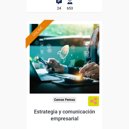
24
653
ONLINE
Formación 100%
subvencionada.
Para desempleados,
trabajadores y autónomos.
Sector
-Administración.
Cursos Femxa
Estrategia y comunicación
empresarial