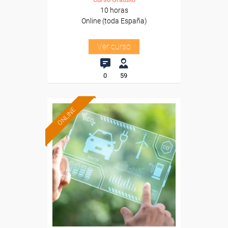
10 horas
Online (toda España)
Ver curso
0
59
ONLINE
Formación 100%
subvencionada.
Para desempleados,
trabajadores y autónomos.
Sector
-Transporte y Logística.