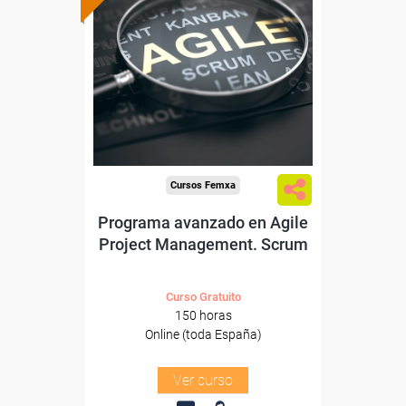
subvencionada.
Para desempleados,
trabajadores y autónomos.
Sector
-Servicios a las Empresas.
Cursos Femxa
Programa avanzado en Agile
Project Management. Scrum
Curso Gratuito
150 horas
Online (toda España)
Ver curso