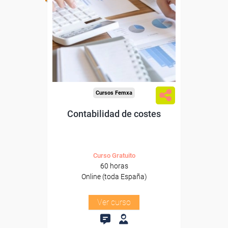
Para desempleados,
trabajadores y autónomos.
Sector
-Administración.
Cursos Femxa
Contabilidad de costes
Curso Gratuito
60 horas
Online (toda España)
Ver curso