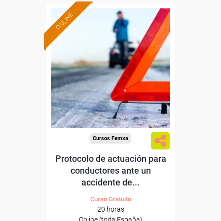
ONLINE
Formación 100%
subvencionada.
Para desempleados,
trabajadores y autónomos.
Sector
-Transporte y Logística.
Cursos Femxa
Protocolo de actuación para
conductores ante un
accidente de...
Curso Gratuito
20 horas
Online (toda España)