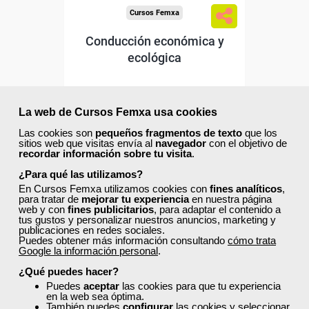
Cursos Femxa
Conducción económica y
ecológica
Curso Gratuito
La web de Cursos Femxa usa cookies
50 horas
Online (toda España)
Las cookies son
pequeños fragmentos de texto
que los
sitios web que visitas envía al
navegador
con el objetivo de
recordar información sobre tu visita
.
Ver curso
¿Para qué las utilizamos?
En Cursos Femxa utilizamos cookies con
fines analíticos
,
para tratar de
mejorar tu experiencia
en nuestra página
11
306
web y con
fines publicitarios
, para adaptar el contenido a
tus gustos y personalizar nuestros anuncios, marketing y
publicaciones en redes sociales.
Puedes obtener más información consultando
cómo trata
ONLINE
Google la información personal
.
¿Qué puedes hacer?
Formación 100%
Puedes
aceptar
las cookies para que tu experiencia
subvencionada.
en la web sea óptima.
También puedes
configurar
las cookies y seleccionar