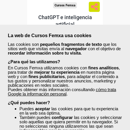
Cursos Femxa
ChatGPT e inteligencia
artificial
La web de Cursos Femxa usa cookies
Curso Gratuito
Las cookies son
pequeños fragmentos de texto
que los
60 horas
sitios web que visitas envía al
navegador
con el objetivo de
recordar información sobre tu visita
.
Online (toda España)
¿Para qué las utilizamos?
Matrícula cerrada
En Cursos Femxa utilizamos cookies con
fines analíticos
,
para tratar de
mejorar tu experiencia
en nuestra página
web y con
fines publicitarios
, para adaptar el contenido a
tus gustos y personalizar nuestros anuncios, marketing y
0
0
publicaciones en redes sociales.
Puedes obtener más información consultando
cómo trata
Google la información personal
.
¿Qué puedes hacer?
ONLINE
Puedes
aceptar
las cookies para que tu experiencia
en la web sea óptima.
También puedes
configurar
las cookies y seleccionar
solo aquellas que quiera permitir en tu navegador. Si
no seleccionas ninguna utilizaremos las que sean