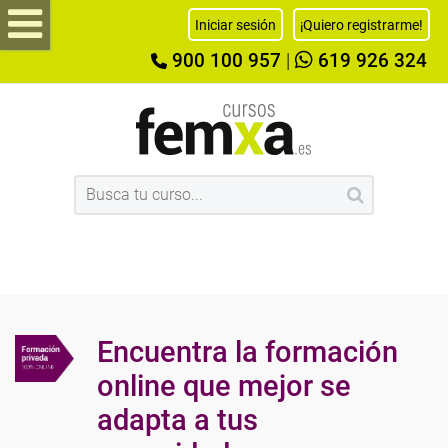
Iniciar sesión
¡Quiero registrarme!
900 100 957
|
619 926 324
Encuentra la formación
online que mejor se
adapta a tus