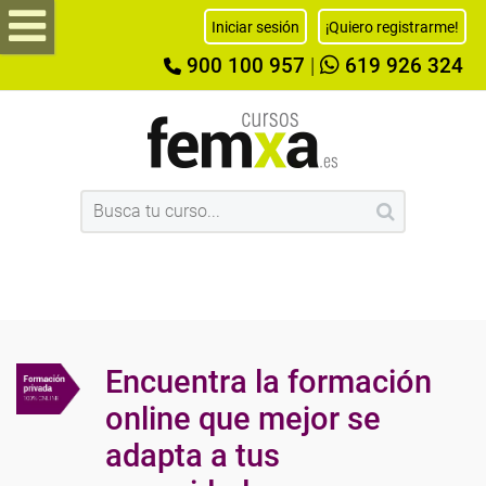
Iniciar sesión
¡Quiero registrarme!
900 100 957
|
619 926 324
Encuentra la formación
online que mejor se
adapta a tus