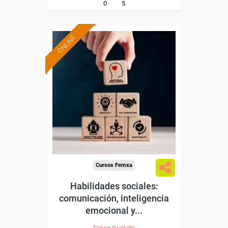
0
5
ONLINE
Formación 100%
subvencionada.
Para desempleados,
trabajadores y autónomos.
Sector
-Administración.
Cursos Femxa
Habilidades sociales:
comunicación, inteligencia
emocional y...
Curso Gratuito