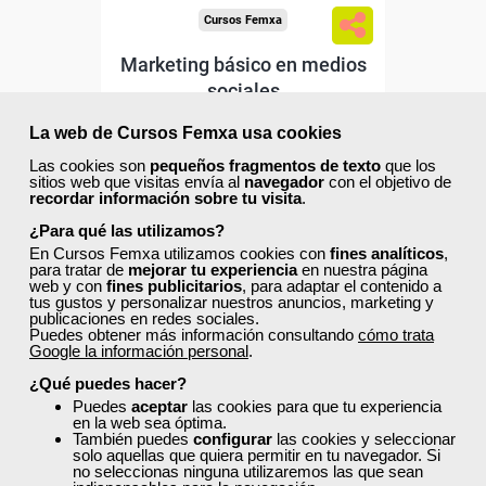
Cursos Femxa
Marketing básico en medios
sociales
La web de Cursos Femxa usa cookies
Curso Gratuito
Las cookies son
pequeños fragmentos de texto
que los
25 horas
sitios web que visitas envía al
navegador
con el objetivo de
recordar información sobre tu visita
.
Online (toda España)
¿Para qué las utilizamos?
Matrícula cerrada
En Cursos Femxa utilizamos cookies con
fines analíticos
,
para tratar de
mejorar tu experiencia
en nuestra página
web y con
fines publicitarios
, para adaptar el contenido a
tus gustos y personalizar nuestros anuncios, marketing y
2
98
publicaciones en redes sociales.
Puedes obtener más información consultando
cómo trata
Google la información personal
.
¿Qué puedes hacer?
ONLINE
Puedes
aceptar
las cookies para que tu experiencia
en la web sea óptima.
También puedes
configurar
las cookies y seleccionar
solo aquellas que quiera permitir en tu navegador. Si
no seleccionas ninguna utilizaremos las que sean