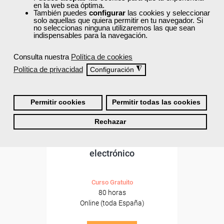
ONLINE
en la web sea óptima.
También puedes
configurar
las cookies y seleccionar
Formación 100%
solo aquellas que quiera permitir en tu navegador. Si
subvencionada.
no seleccionas ninguna utilizaremos las que sean
indispensables para la navegación.
Para desempleados,
Consulta nuestra
Política de cookies
trabajadores y autónomos.
Política de privacidad
◮
Configuración
Sector
-Comercio.
Permitir cookies
Permitir todas las cookies
Cursos Femxa
Rechazar
Negocios online y comercio
electrónico
Curso Gratuito
80 horas
Online (toda España)