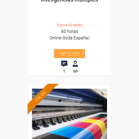
Curso Gratuito
60 horas
Online (toda España)
Ver curso
1
69
ONLINE
Formación 100%
subvencionada.
Para desempleados,
trabajadores y autónomos.