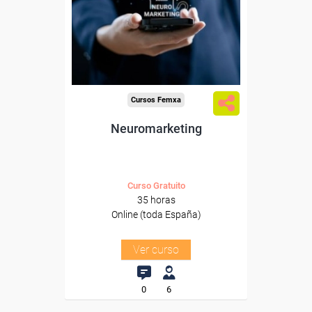
Para desempleados,
trabajadores y autónomos.
Sector
-Comercio.
Cursos Femxa
Neuromarketing
Curso Gratuito
35 horas
Online (toda España)
Ver curso
0
6