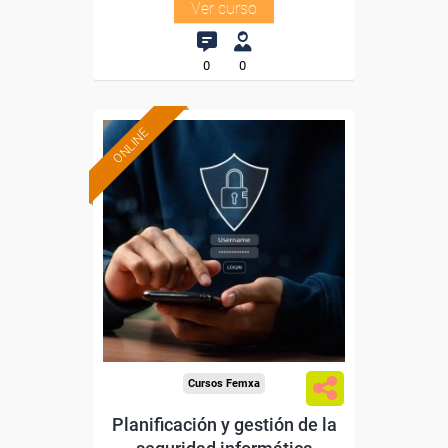
Ver curso
0
0
ONLINE
Formación 100%
subvencionada.
Para desempleados,
trabajadores y autónomos.
Sector
-Servicios a las Empresas.
Cursos Femxa
Planificación y gestión de la