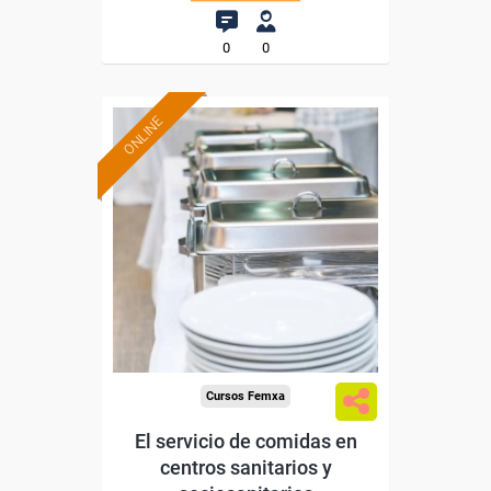
0
0
ONLINE
Formación 100%
subvencionada.
Para desempleados,
trabajadores y autónomos.
Sector
-Hosteleria y Turismo.
Cursos Femxa
El servicio de comidas en
centros sanitarios y