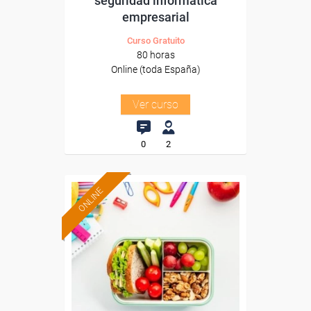
seguridad informática
empresarial
Curso Gratuito
80 horas
Online (toda España)
Ver curso
0
2
ONLINE
Formación 100%
subvencionada.
Para desempleados,
trabajadores y autónomos.
Sector