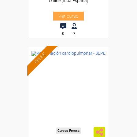
Online (toda España)
Ver curso
0
7
ONLINE
Formación 100%
subvencionada.
Para desempleados,
trabajadores y autónomos.
Sector
-Sanidad.
Cursos Femxa