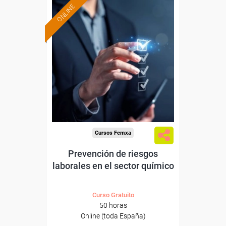
ONLINE
Formación 100%
subvencionada.
Para desempleados,
trabajadores y autónomos.
Sector
-Industria Química.
Cursos Femxa
Prevención de riesgos
laborales en el sector químico
Curso Gratuito
50 horas
Online (toda España)