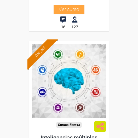
Ver curso
16
127
ONLINE
Formación 100%
subvencionada.
Para desempleados,
trabajadores y autónomos.
Sector
-Educación.
Cursos Femxa
Inteligencias múltiples