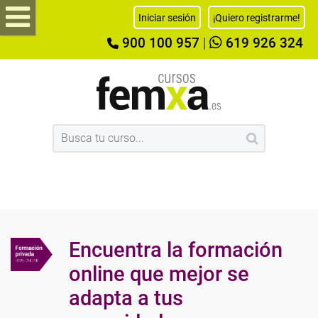
Iniciar sesión
¡Quiero registrarme!
900 100 957
|
619 926 324
Encuentra la formación
online que mejor se
adapta a tus