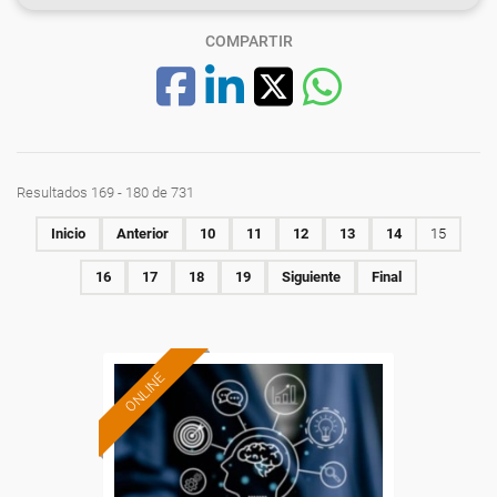
COMPARTIR
Resultados 169 - 180 de 731
Inicio
Anterior
10
11
12
13
14
15
16
17
18
19
Siguiente
Final
ONLINE
Formación 100%
subvencionada.