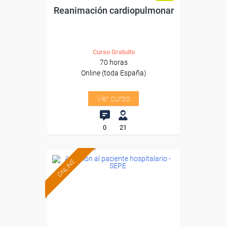
Reanimación cardiopulmonar
Curso Gratuito
70 horas
Online (toda España)
Ver curso
0
21
ONLINE
Formación 100%
subvencionada.
Para desempleados,
trabajadores y autónomos.