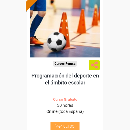
Formación 100%
subvencionada.
Para desempleados,
trabajadores y autónomos.
Sector
-Educación.
Cursos Femxa
Programación del deporte en
el ámbito escolar
Curso Gratuito
30 horas
Online (toda España)
Ver curso