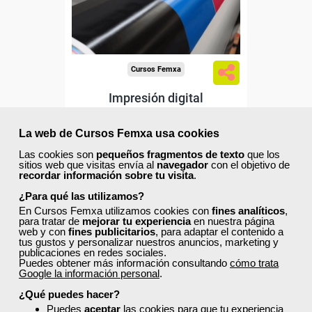
Sector
-Información, Comunicación
y Artes Gráficas.
Cursos Femxa
Impresión digital
La web de Cursos Femxa usa cookies
Las cookies son
pequeños fragmentos de texto
que los
Curso Gratuito
sitios web que visitas envía al
navegador
con el objetivo de
30 horas
recordar información sobre tu visita
.
Online (toda España)
¿Para qué las utilizamos?
En Cursos Femxa utilizamos cookies con
fines analíticos
,
Ver curso
para tratar de
mejorar tu experiencia
en nuestra página
web y con
fines publicitarios
, para adaptar el contenido a
tus gustos y personalizar nuestros anuncios, marketing y
publicaciones en redes sociales.
19
184
Puedes obtener más información consultando
cómo trata
Google la información personal
.
¿Qué puedes hacer?
Puedes
aceptar
las cookies para que tu experiencia