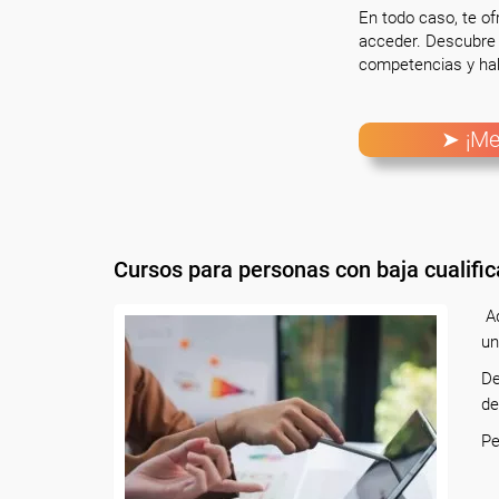
En todo caso, te o
acceder. Descubre 
competencias y hab
➤ ¡Me
Cursos para personas con baja cualific
Aq
un
De
de
P