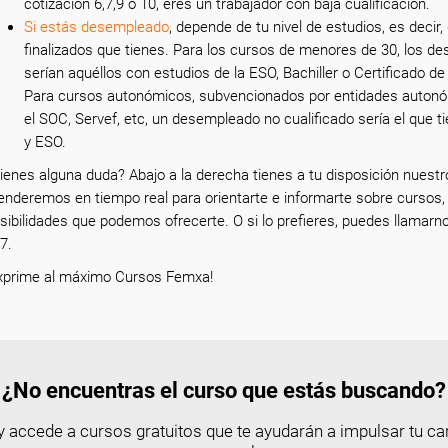
cotización 6,7,9 o 10, eres un trabajador con baja cualificación.
Si estás desempleado
, depende de tu nivel de estudios, es decir
finalizados que tienes. Para los cursos de menores de 30, los d
serían aquéllos con estudios de la ESO, Bachiller o Certificado de
Para cursos autonómicos, subvencionados por entidades auton
el SOC, Servef, etc, un desempleado no cualificado sería el que
y ESO.
ienes alguna duda? Abajo a la derecha tienes a tu disposición nuestro
enderemos en tiempo real para orientarte e informarte sobre cursos,
sibilidades que podemos ofrecerte. O si lo prefieres, puedes llamarn
7.
xprime al máximo Cursos Femxa!
¿No encuentras el curso que estás buscando?
 accede a cursos gratuitos que te ayudarán a impulsar tu car