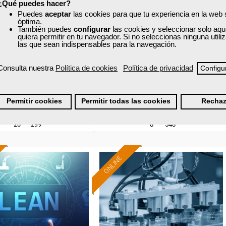
¿Qué puedes hacer?
zación de eventos y
Biocidas tipos y métodos de
Puedes
aceptar
las cookies para que tu experiencia en la web
protocolo
lucha
óptima.
También puedes
configurar
las cookies y seleccionar solo aqu
quiera permitir en tu navegador. Si no seleccionas ninguna util
las que sean indispensables para la navegación.
Curso Gratuito
Curso Gratuito
65 horas
30 horas
Consulta nuestra
Política de cookies
Política de privacidad
Configu
nline (toda España)
Online (toda España)
Ver curso
Ver curso
Permitir cookies
Permitir todas las cookies
Rechaz
20
299
8
548
ONLINE
Formación 100%
Formación 100%
subvencionada.
subvencionada.
ra desempleados,
Para desempleados,
res y autónomos.
trabajadores y autónomos.