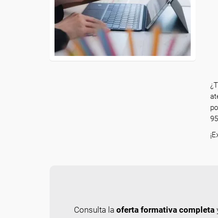
¿T
at
po
95
¡E
Consulta la
oferta formativa completa
y