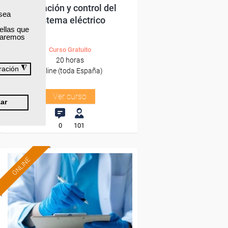
Operación y control del
 sea
sistema eléctrico
ellas que
izaremos
Curso Gratuito
20 horas
◮
ración
Online (toda España)
Ver curso
ar
0
101
ONLINE
Formación 100%
subvencionada.
Para desempleados,
trabajadores y autónomos.