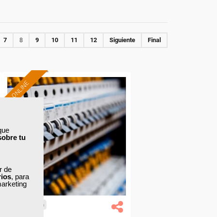
7
8
9
10
11
12
Siguiente
Final
ONLINE
Formación 100%
subvencionada.
que
Para desempleados,
sobre tu
trabajadores y autónomos.
Sector
ar de
-Energía y Agua.
rios
, para
marketing
Cursos Femxa