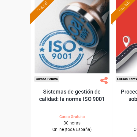
ONLINE
ONLINE
Formación 100%
subvencionada.
Para desempleados,
Pa
trabajadores y autónomos.
trabajado
Sector
-Industria Química.
-Tran
Cursos Femxa
Cursos Fem
Sistemas de gestión de
Proced
calidad: la norma ISO 9001
sob
Curso Gratuito
30 horas
Online (toda España)
O