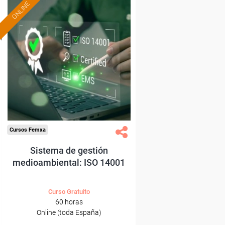
ONLINE
Formación 100%
subvencionada.
Para desempleados,
trabajadores y autónomos.
Sector
-Industria Química.
Cursos Femxa
Sistema de gestión
medioambiental: ISO 14001
Curso Gratuito
60 horas
Online (toda España)