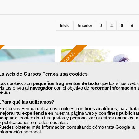
Inicio
Anterior
3
4
5
6
ONLINE
Formación 100%
Formación 100%
subvencionada.
subvencionada.
La web de Cursos Femxa usa cookies
Las cookies son
pequeños fragmentos de texto
que los sitios web 
ra desempleados,
Para desempleados,
visitas envía al
navegador
con el objetivo de
recordar información 
res y autónomos.
trabajadores y autónomos.
visita
.
¿Para qué las utilizamos?
Sector
Sector
En Cursos Femxa utilizamos cookies con
fines analíticos
, para trat
steleria y Turismo.
-Mediambiente.
mejorar tu experiencia
en nuestra página web y con
fines publicita
adaptar el contenido a tus gustos y personalizar nuestros anuncios, 
y publicaciones en redes sociales.
Puedes obtener más información consultando
cómo trata Google la
xa
información personal
.
Cursos Femxa