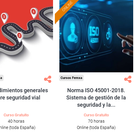
ONLINE
Formación 100%
Formación 100%
subvencionada.
subvencionada.
ra desempleados,
Para desempleados,
res y autónomos.
trabajadores y autónomos.
Sector
Sector
sporte y Logística.
-Industria Química.
xa
Cursos Femxa
imientos generales
Norma ISO 45001-2018.
re seguridad vial
Sistema de gestión de la
seguridad y la...
Curso Gratuito
Curso Gratuito
40 horas
70 horas
nline (toda España)
Online (toda España)