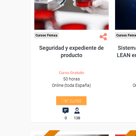
Sector
-Industria Química.
-
Cursos Femxa
Cursos Fem
Seguridad y expediente de
Sistem
producto
LEAN en
Curso Gratuito
50 horas
Online (toda España)
O
Ver curso
0
138