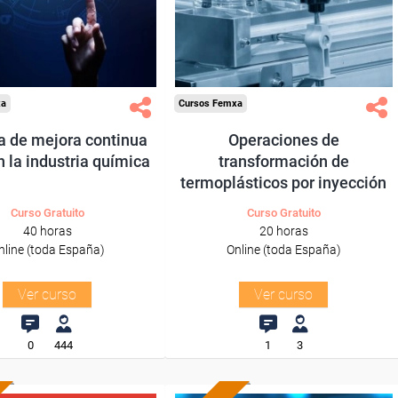
Sector
Sector
Industria Química.
-Industria Química.
xa
Cursos Femxa
a de mejora continua
Operaciones de
 la industria química
transformación de
termoplásticos por inyección
Curso Gratuito
Curso Gratuito
40 horas
20 horas
nline (toda España)
Online (toda España)
Ver curso
Ver curso
0
444
1
3