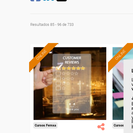
Resultados 85 - 96 de 733
ONLINE
ONLINE
Formación 100%
subvencionada.
Para desempleados,
Pa
trabajadores y autónomos.
trabajado
Sector
-Hosteleria y Turismo.
-Ho
Cursos Femxa
Cursos Fem