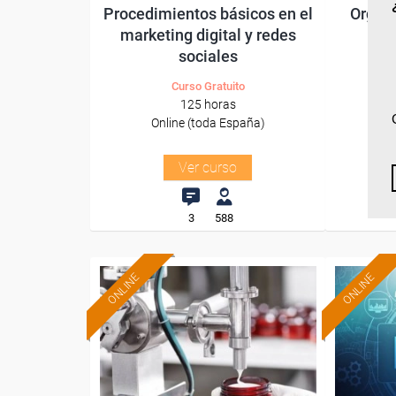
Procedimientos básicos en el
Organi
marketing digital y redes
sociales
Curso Gratuito
125 horas
Online (toda España)
O
Ver curso
3
588
ONLINE
ONLINE
Formación 100%
subvencionada.
Para desempleados,
Pa
trabajadores y autónomos.
trabajado