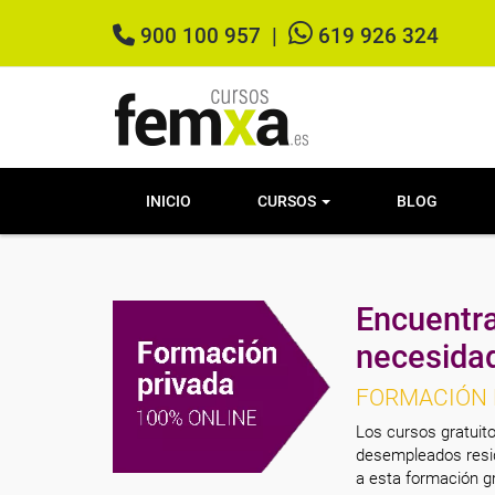
900 100 957
|
619 926 324
INICIO
CURSOS
BLOG
Encuentra
necesida
FORMACIÓN 
Los cursos gratuito
desempleados resid
a esta formación gr