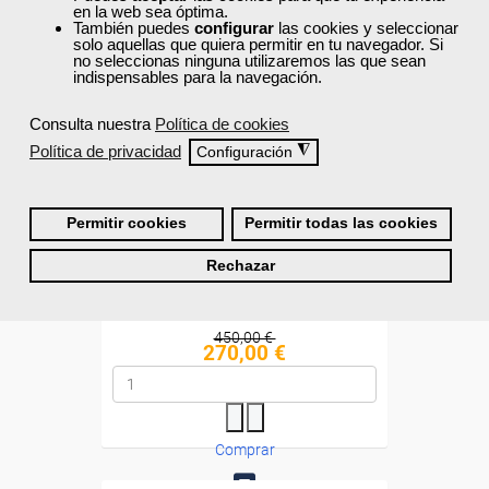
en la web sea óptima.
También puedes
configurar
las cookies y seleccionar
Diploma
solo aquellas que quiera permitir en tu navegador. Si
no seleccionas ninguna utilizaremos las que sean
indispensables para la navegación.
Compra segura
Consulta nuestra
Política de cookies
Política de privacidad
◮
Configuración
Cursos Femxa
Intervención social
Permitir cookies
Permitir todas las cookies
Rechazar
Online
60 horas
450,00 €
270,00 €
Comprar