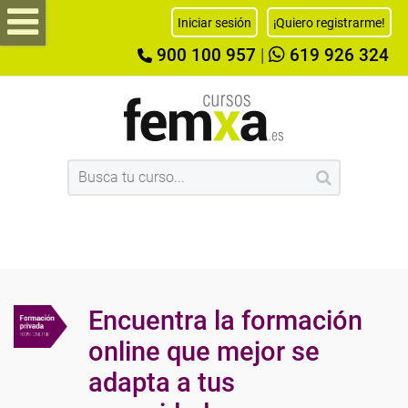
Iniciar sesión
¡Quiero registrarme!
900 100 957
|
619 926 324
Encuentra la formación
online que mejor se
adapta a tus