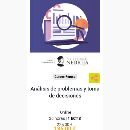
Descuentos especiales
Sin requisitos de acceso
Doble titulación
Compra segura
Cursos Femxa
Análisis de problemas y toma
de decisiones
Online
30 horas |
1 ECTS
225,00 €
135,00 €