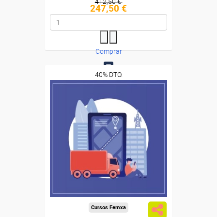
412,50 €
247,50 €
Comprar
40% DTO.
0
Descuentos especiales
Sin requisitos de acceso
Diploma
Compra segura
Cursos Femxa