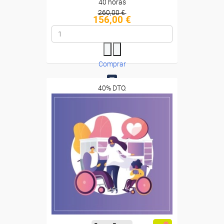
40 horas
260,00 €
156,00 €
Comprar
40% DTO.
0
Descuentos especiales
Sin requisitos de acceso
Diploma
Compra segura