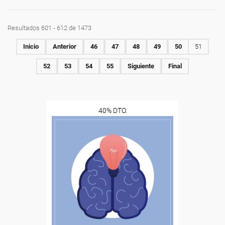
Resultados 601 - 612 de 1473
Inicio
Anterior
46
47
48
49
50
51
52
53
54
55
Siguiente
Final
40% DTO.
Descuentos especiales
Sin requisitos de acceso
Diploma
Compra segura