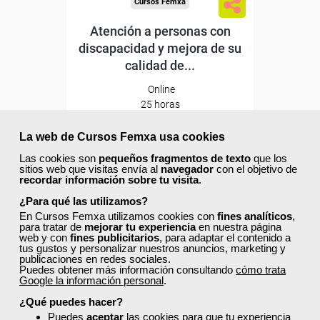
Cursos Femxa
Atención a personas con
discapacidad y mejora de su
calidad de...
Online
25 horas
187,50 €
112,50 €
La web de Cursos Femxa usa cookies
Las cookies son
pequeños fragmentos de texto
que los
sitios web que visitas envía al
navegador
con el objetivo de
recordar información sobre tu visita
.
Comprar
¿Para qué las utilizamos?
En Cursos Femxa utilizamos cookies con
fines analíticos
,
para tratar de
mejorar tu experiencia
en nuestra página
40% DTO.
0
web y con
fines publicitarios
, para adaptar el contenido a
tus gustos y personalizar nuestros anuncios, marketing y
publicaciones en redes sociales.
Puedes obtener más información consultando
cómo trata
Descuentos especiales
Google la información personal
.
¿Qué puedes hacer?
Sin requisitos de acceso
Puedes
aceptar
las cookies para que tu experiencia