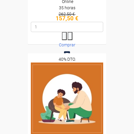
Online
35 horas
262,50 €
157,50 €
Comprar
40% DTO.
0
Descuentos especiales
Sin requisitos de acceso
Diploma
Compra segura