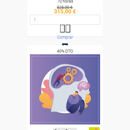
70 horas
525,00 €
315,00 €
Comprar
40% DTO.
0
Descuentos especiales
Sin requisitos de acceso
Diploma
Compra segura