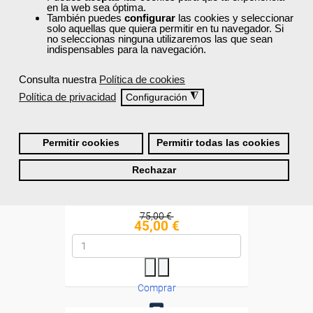
en la web sea óptima.
También puedes
configurar
las cookies y seleccionar
Diploma
solo aquellas que quiera permitir en tu navegador. Si
no seleccionas ninguna utilizaremos las que sean
indispensables para la navegación.
Compra segura
Consulta nuestra
Política de cookies
Política de privacidad
◮
Configuración
Cursos Femxa
Equipos de protección
Permitir cookies
Permitir todas las cookies
individual (EPI)
Rechazar
Online
10 horas
75,00 €
45,00 €
Comprar