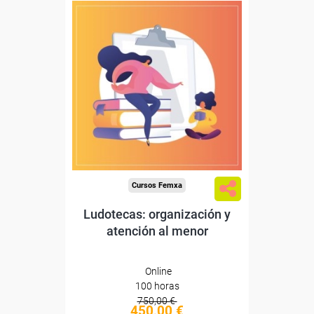
Descuentos especiales
Sin requisitos de acceso
Diploma
Compra segura
Cursos Femxa
Ludotecas: organización y
atención al menor
Online
100 horas
750,00 €
450,00 €