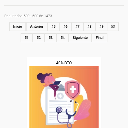
Resultados 589 - 600 de 1473
Inicio
Anterior
45
46
47
48
49
50
51
52
53
54
Siguiente
Final
40% DTO.
Descuentos especiales
Sin requisitos de acceso
Diploma
Compra segura