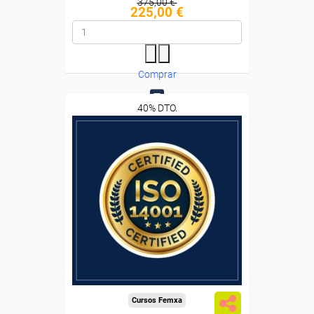
375,00 €
225,00 €
Comprar
40% DTO.
0
Descuentos especiales
Sin requisitos de acceso
Diploma
Compra segura
Cursos Femxa