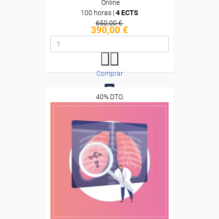
Online
100 horas |
4 ECTS
650,00 €
390,00 €
Comprar
40% DTO.
0
Descuentos especiales
Sin requisitos de acceso
Diploma
Compra segura