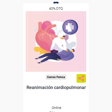
40% DTO.
0
Descuentos especiales
Sin requisitos de acceso
Diploma
Compra segura
Cursos Femxa
Reanimación cardiopulmonar
Online