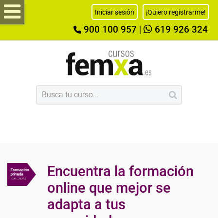
Iniciar sesión
¡Quiero registrarme!
900 100 957
|
619 926 324
Encuentra la formación
online que mejor se
adapta a tus