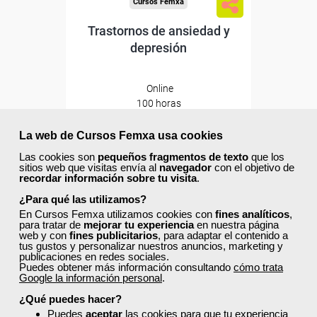
Cursos Femxa
Trastornos de ansiedad y
depresión
Online
100 horas
750,00 €
450,00 €
La web de Cursos Femxa usa cookies
Las cookies son
pequeños fragmentos de texto
que los
sitios web que visitas envía al
navegador
con el objetivo de
recordar información sobre tu visita
.
Comprar
¿Para qué las utilizamos?
En Cursos Femxa utilizamos cookies con
fines analíticos
,
para tratar de
mejorar tu experiencia
en nuestra página
40% DTO.
0
web y con
fines publicitarios
, para adaptar el contenido a
tus gustos y personalizar nuestros anuncios, marketing y
publicaciones en redes sociales.
Puedes obtener más información consultando
cómo trata
Descuentos especiales
Google la información personal
.
¿Qué puedes hacer?
Sin requisitos de acceso
Puedes
aceptar
las cookies para que tu experiencia