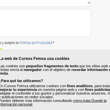
o y acepto la
Política de Privacidad
*
La web de Cursos Femxa usa cookies
Las cookies son
pequeños fragmentos de texto
que los sitios web 
visitas envía al
navegador
con el objetivo de
recordar información 
visita
.
¿Para qué las utilizamos?
A
PRECIOS
OPINIONES
En Cursos Femxa utilizamos cookies con
fines analíticos
, para trat
mejorar tu experiencia
en nuestra página web y con
fines publicita
adaptar el contenido a tus gustos y personalizar nuestros anuncios, 
urso?
y publicaciones en redes sociales.
Puedes obtener más información consultando
cómo trata Google la
n la práctica, cómo elaborar las nóminas en una empresa. También nos a
información personal
.
irectamente por la Tesorería General de la Seguridad Social.