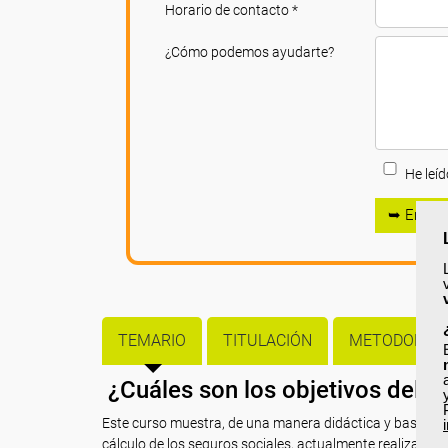
Horario de contacto *
¿Cómo podemos ayudarte?
He leíd
➥ Enviar
TEMARIO
TITULACIÓN
METODOLOGÍ
¿Cuáles son los objetivos del c
Este curso muestra, de una manera didáctica y basada e
cálculo de los seguros sociales, actualmente realizado d