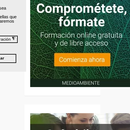
 sea
ellas que
izaremos
◮
ración
ar