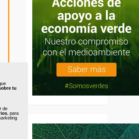
que
sobre tu
ar de
rios
, para
marketing
cerca al