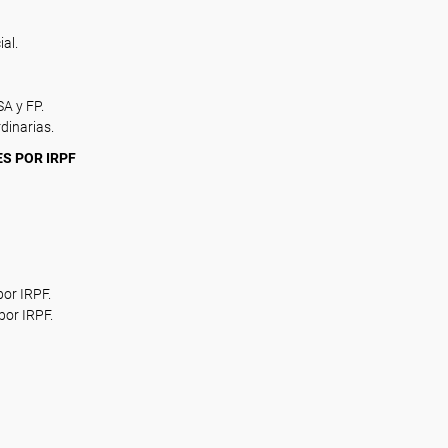
al.
A y FP.
dinarias.
ES POR IRPF
por IRPF.
por IRPF.