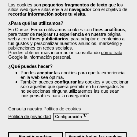
La discapacidad en términos dinámicos. Deficiencia,
Las cookies son
pequeños fragmentos de texto
que los
sitios web que visitas envía al
navegador
con el objetivo de
discapacidad y minusvalía. El menor con discapacidad,
recordar información sobre tu visita
.
objeto especial de derechos.
¿Para qué las utilizamos?
10. EL/LA NIÑO/A EN SITUACIÓN DE INMIGRACIÓN.
En Cursos Femxa utilizamos cookies con
fines analíticos
,
para tratar de
mejorar tu experiencia
en nuestra página
Asimilación, multiculturalidad e interculturalidad.
web y con
fines publicitarios
, para adaptar el contenido a
Polarización y desigualdad. Claves en la atención de grupos
tus gustos y personalizar nuestros anuncios, marketing y
publicaciones en redes sociales.
con menores en situación de inmigración.
Puedes obtener más información consultando
cómo trata
Google la información personal
.
11. ACERCAMIENTO A LA PROBLEMÁTICA DEL/DE LA NIÑO/A EN
CONFLICTO.
¿Qué puedes hacer?
Puedes
aceptar
las cookies para que tu experiencia
El menor conflictivo: factores de riesgo y factores de
en la web sea óptima.
protección. Claves de la atención al/a la niño/a conflictivo/a.
También puedes
configurar
las cookies y seleccionar
solo aquellas que quiera permitir en tu navegador. Si
12. PRIMEROS AUXILIOS PARA NIÑOS/AS.
no seleccionas ninguna utilizaremos las que sean
indispensables para la navegación.
Reconocer una urgencia.
Pequeñas curas.
Consulta nuestra
Política de cookies
Cuerpos extraños. Temperatura. Golpes. Picaduras y
Política de privacidad
◮
Configuración
mordeduras de animales. Fracturas y luxaciones.
Hemorragias. Asfixia. Intoxicaciones. Quemaduras.
Permitir cookies
Permitir todas las cookies