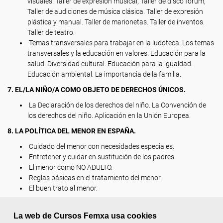
visuales. Taller de expresión musical, Taller de disco forum,
Taller de audiciones de música clásica. Taller de expresión
plástica y manual. Taller de marionetas. Taller de inventos.
Taller de teatro.
Temas transversales para trabajar en la ludoteca. Los temas
transversales y la educación en valores. Educación para la
salud. Diversidad cultural. Educación para la igualdad.
Educación ambiental. La importancia de la familia.
7. EL/LA NIÑO/A COMO OBJETO DE DERECHOS ÚNICOS.
La Declaración de los derechos del niño. La Convención de
los derechos del niño. Aplicación en la Unión Europea.
8. LA POLÍTICA DEL MENOR EN ESPAÑA.
Cuidado del menor con necesidades especiales.
Entretener y cuidar en sustitución de los padres.
El menor como NO ADULTO.
Reglas básicas en el tratamiento del menor.
El buen trato al menor.
9. TRATAMIENTO ESPECIALIZADO DEL/DE LA NIÑO/A CON
DISCAPACIDAD.
La web de Cursos Femxa usa cookies