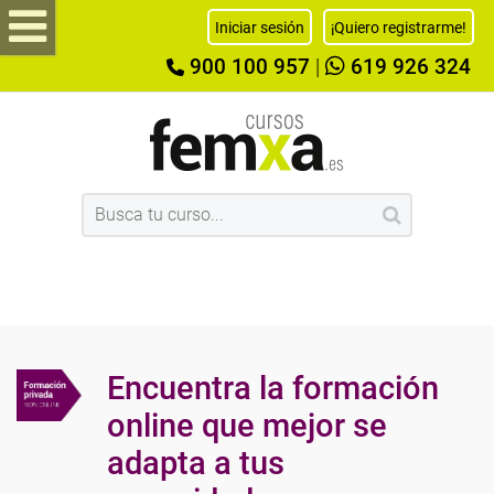
Iniciar sesión
¡Quiero registrarme!
900 100 957
|
619 926 324
Encuentra la formación
online que mejor se
adapta a tus