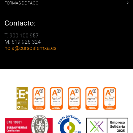
FORMAS DE PAGO
Contacto:
T. 900 100 957
M. 619 926 324
hola
@cursosfemxa.es