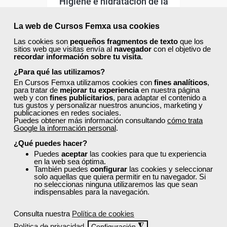
Higiene e hidratación de la
piel del rostro y cuerpo
La web de Cursos Femxa usa cookies
Las cookies son
pequeños fragmentos de texto
que los
Curso Gratuito
sitios web que visitas envía al
navegador
con el objetivo de
50 horas
recordar información sobre tu visita
.
Online (toda España)
¿Para qué las utilizamos?
En Cursos Femxa utilizamos cookies con
fines analíticos
,
Matrícula cerrada
para tratar de
mejorar tu experiencia
en nuestra página
web y con
fines publicitarios
, para adaptar el contenido a
tus gustos y personalizar nuestros anuncios, marketing y
publicaciones en redes sociales.
0
86
Puedes obtener más información consultando
cómo trata
Google la información personal
.
¿Qué puedes hacer?
ONLINE
Puedes
aceptar
las cookies para que tu experiencia
en la web sea óptima.
También puedes
configurar
las cookies y seleccionar
solo aquellas que quiera permitir en tu navegador. Si
no seleccionas ninguna utilizaremos las que sean
indispensables para la navegación.
Consulta nuestra
Política de cookies
Política de privacidad
◮
Configuración