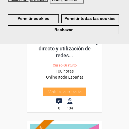
Permitir cookies
Permitir todas las cookies
Rechazar
Grupo Femxa
Gestión de ventas, marketing
directo y utilización de
redes...
Curso Gratuito
100 horas
Online (toda España)
Matrícula cerrada
0
134