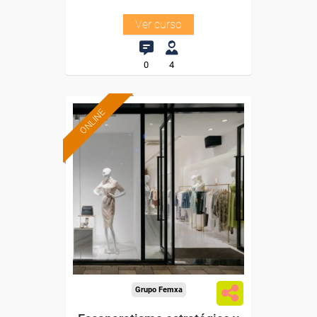
Ver curso
0
4
ONLINE
Formación 100%
subvencionada.
Para desempleados,
trabajadores y autónomos.
Sector
-Grandes Almacenes.
Grupo Femxa