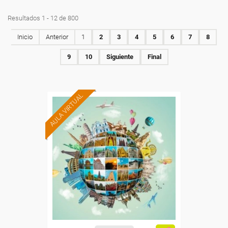
Resultados 1 - 12 de 800
Inicio
Anterior
1
2
3
4
5
6
7
8
9
10
Siguiente
Final
AULA VIRTUAL
Formación 100%
subvencionada.
Para desempleados,
trabajadores y autónomos.
Para todos los sectores.