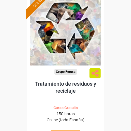
ONLINE
Formación 100%
subvencionada.
Para desempleados,
trabajadores y autónomos.
Sector
-Mediambiente.
Grupo Femxa
Tratamiento de residuos y
reciclaje
Curso Gratuito
150 horas
Online (toda España)