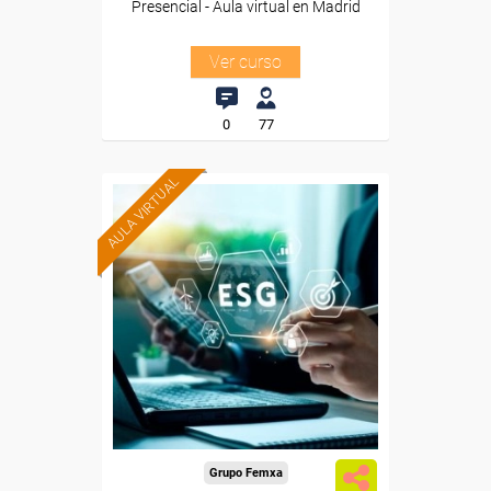
Presencial - Aula virtual en Madrid
Ver curso
0
77
AULA VIRTUAL
Formación 100%
subvencionada.
Para desempleados,
trabajadores y autónomos.
Para todos los sectores.
Grupo Femxa