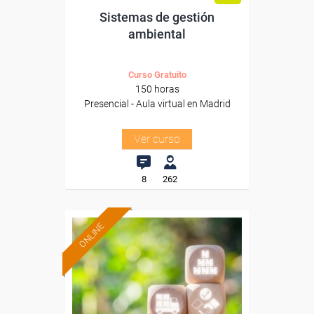
Sistemas de gestión
ambiental
Curso Gratuito
150 horas
Presencial - Aula virtual en Madrid
Ver curso
8
262
ONLINE
Formación 100%
subvencionada.
Para desempleados,
trabajadores y autónomos.