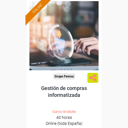
ONLINE
Formación 100%
subvencionada.
Para desempleados,
trabajadores y autónomos.
Sector
-Grandes Almacenes.
Grupo Femxa
Gestión de compras
informatizada
Curso Gratuito
40 horas
Online (toda España)