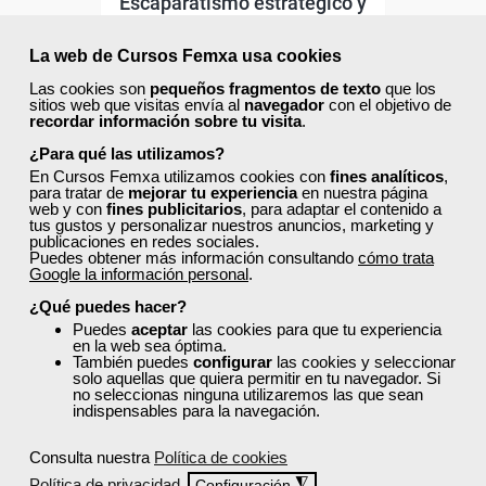
Escaparatismo estratégico y
Visual Design
La web de Cursos Femxa usa cookies
Las cookies son
pequeños fragmentos de texto
que los
Curso Gratuito
sitios web que visitas envía al
navegador
con el objetivo de
35 horas
recordar información sobre tu visita
.
Online (toda España)
¿Para qué las utilizamos?
En Cursos Femxa utilizamos cookies con
fines analíticos
,
Ver curso
para tratar de
mejorar tu experiencia
en nuestra página
web y con
fines publicitarios
, para adaptar el contenido a
tus gustos y personalizar nuestros anuncios, marketing y
publicaciones en redes sociales.
0
21
Puedes obtener más información consultando
cómo trata
Google la información personal
.
¿Qué puedes hacer?
ONLINE
Puedes
aceptar
las cookies para que tu experiencia
en la web sea óptima.
También puedes
configurar
las cookies y seleccionar
Formación 100%
solo aquellas que quiera permitir en tu navegador. Si
subvencionada.
no seleccionas ninguna utilizaremos las que sean
indispensables para la navegación.
Para desempleados,
Consulta nuestra
Política de cookies
trabajadores y autónomos.
Política de privacidad
◮
Configuración