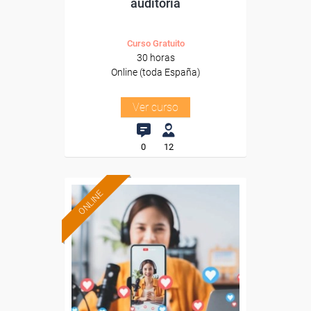
auditoría
Curso Gratuito
30 horas
Online (toda España)
Ver curso
0
12
ONLINE
Formación 100%
subvencionada.
Para desempleados,
trabajadores y autónomos.
Sector