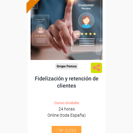
Formación 100%
subvencionada.
Para desempleados,
trabajadores y autónomos.
Sector
-Grandes Almacenes.
Grupo Femxa
Fidelización y retención de
clientes
Curso Gratuito
24 horas
Online (toda España)
Ver curso