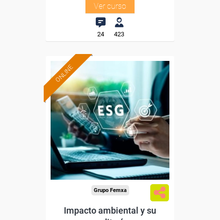
Ver curso
24
423
ONLINE
Formación 100%
subvencionada.
Para desempleados,
trabajadores y autónomos.
Sector
-Industria Química.
Grupo Femxa
Impacto ambiental y su