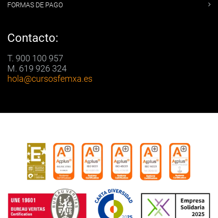
FORMAS DE PAGO
Contacto:
T. 900 100 957
M. 619 926 324
hola
@cursosfemxa.es