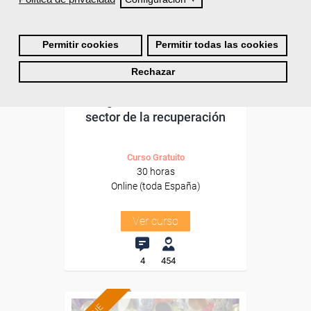
Sector
-Mediambiente.
Permitir cookies
Permitir todas las cookies
Rechazar
Grupo Femxa
Riesgos ambientales en el
sector de la recuperación
Curso Gratuito
30 horas
Online (toda España)
Ver curso
4
454