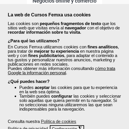
Negocios online y comercio
electrónico
La web de Cursos Femxa usa cookies
Las cookies son
pequeños fragmentos de texto
que los
Curso Gratuito
sitios web que visitas envía al
navegador
con el objetivo de
80 horas
recordar información sobre tu visita
.
Online (toda España)
¿Para qué las utilizamos?
En Cursos Femxa utilizamos cookies con
fines analíticos
,
Ver curso
para tratar de
mejorar tu experiencia
en nuestra página
web y con
fines publicitarios
, para adaptar el contenido a
tus gustos y personalizar nuestros anuncios, marketing y
publicaciones en redes sociales.
6
428
Puedes obtener más información consultando
cómo trata
Google la información personal
.
¿Qué puedes hacer?
ONLINE
Puedes
aceptar
las cookies para que tu experiencia
en la web sea óptima.
También puedes
configurar
las cookies y seleccionar
Formación 100%
solo aquellas que quiera permitir en tu navegador. Si
subvencionada.
no seleccionas ninguna utilizaremos las que sean
indispensables para la navegación.
Para desempleados,
Consulta nuestra
Política de cookies
trabajadores y autónomos.
Política de privacidad
◮
Configuración