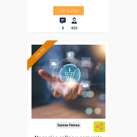
Ver curso
8
453
ONLINE
Formación 100%
subvencionada.
Para desempleados,
trabajadores y autónomos.
Sector
-Información, Comunicación
y Artes Gráficas.
Cursos Femxa