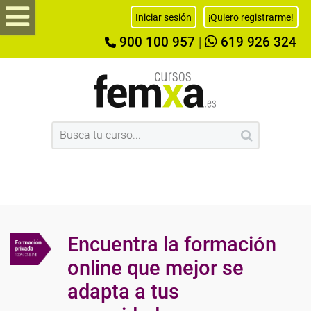
Iniciar sesión
¡Quiero registrarme!
900 100 957
|
619 926 324
Encuentra la formación
online que mejor se
adapta a tus