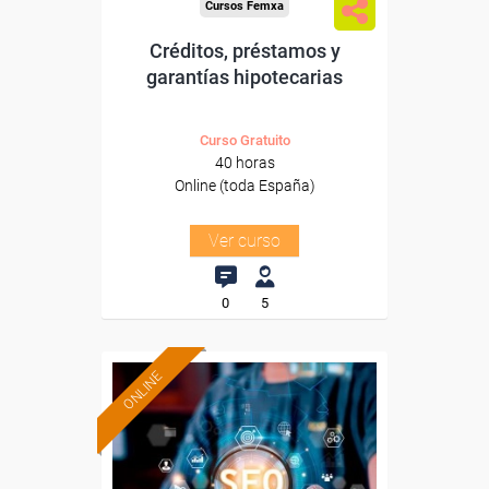
Cursos Femxa
Créditos, préstamos y
garantías hipotecarias
Curso Gratuito
40 horas
Online (toda España)
Ver curso
0
5
ONLINE
Formación 100%
subvencionada.