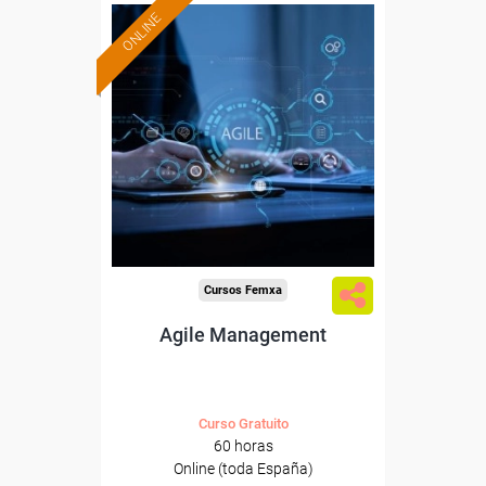
ONLINE
Formación 100%
subvencionada.
Para desempleados,
trabajadores y autónomos.
Sector
-Administración.
Cursos Femxa
Agile Management
Curso Gratuito
60 horas
Online (toda España)