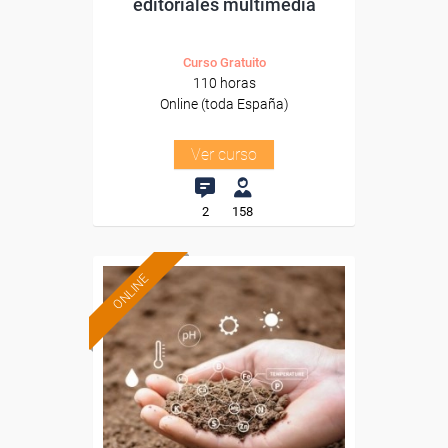
editoriales multimedia
Curso Gratuito
110 horas
Online (toda España)
Ver curso
2
158
ONLINE
Formación 100%
subvencionada.
Para desempleados,
trabajadores y autónomos.
Sector