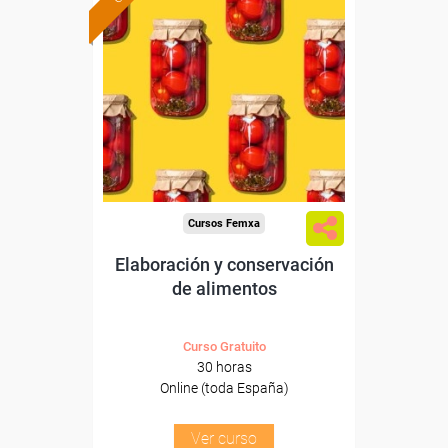
Formación 100%
subvencionada.
Para desempleados,
trabajadores y autónomos.
Sector
-Agricultura y Ganadería.
Cursos Femxa
Elaboración y conservación
de alimentos
Curso Gratuito
30 horas
Online (toda España)
Ver curso