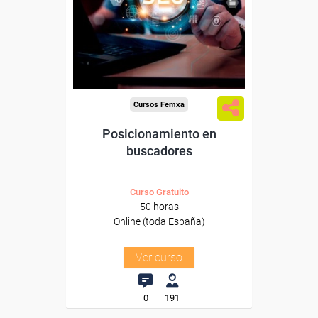
Para desempleados,
trabajadores y autónomos.
Sector
-Servicios a las Empresas.
Cursos Femxa
Posicionamiento en
buscadores
Curso Gratuito
50 horas
Online (toda España)
Ver curso
0
191