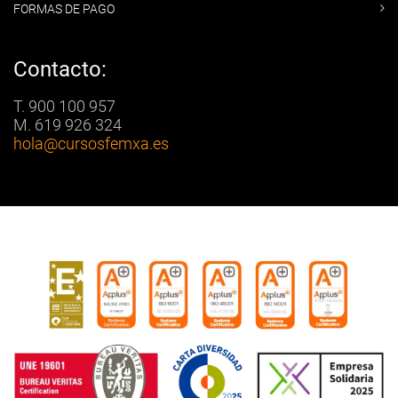
FORMAS DE PAGO
Contacto:
T. 900 100 957
M. 619 926 324
hola
@cursosfemxa.es