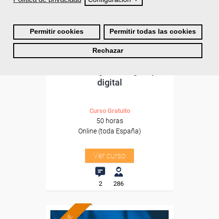
Sector
-Información, Comunicación
y Artes Gráficas.
Permitir cookies
Permitir todas las cookies
Rechazar
Cursos Femxa
Marketing estratégico y
digital
Curso Gratuito
50 horas
Online (toda España)
Ver curso
2
286