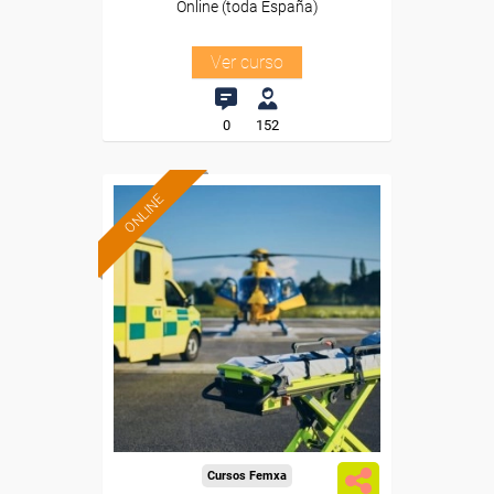
Online (toda España)
Ver curso
0
152
ONLINE
Formación 100%
subvencionada.
Para desempleados,
trabajadores y autónomos.
Sector
-Transporte y Logística.
Cursos Femxa