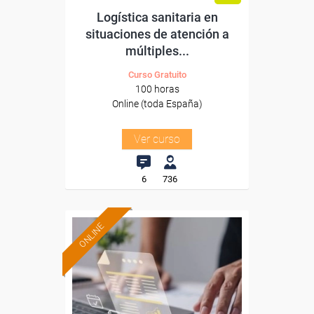
Logística sanitaria en
situaciones de atención a
múltiples...
Curso Gratuito
100 horas
Online (toda España)
Ver curso
6
736
ONLINE
Formación 100%
subvencionada.
Para desempleados,
trabajadores y autónomos.