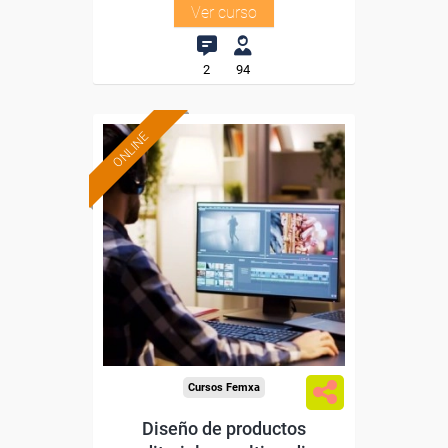
Ver curso
2
94
ONLINE
Formación 100%
subvencionada.
Para desempleados,
trabajadores y autónomos.
Sector
-Información, Comunicación
y Artes Gráficas.
Cursos Femxa
Diseño de productos