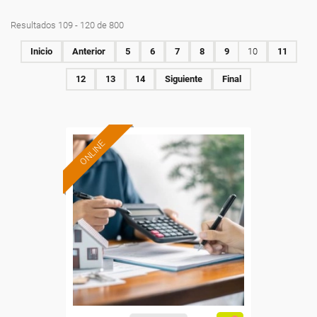
Resultados 109 - 120 de 800
Inicio
Anterior
5
6
7
8
9
10
11
12
13
14
Siguiente
Final
ONLINE
Formación 100%
subvencionada.
Para desempleados,
trabajadores y autónomos.
Sector
-Finanzas y Seguros.