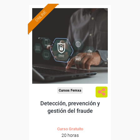
ONLINE
Formación 100%
subvencionada.
Para desempleados,
trabajadores y autónomos.
Sector
-Finanzas y Seguros.
Cursos Femxa
Detección, prevención y
gestión del fraude
Curso Gratuito
20 horas