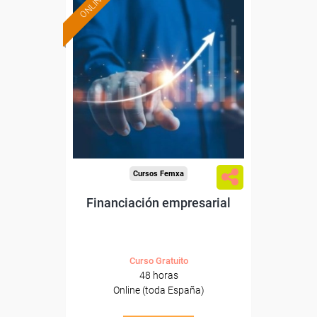
ONLINE
Formación 100%
subvencionada.
Para desempleados,
trabajadores y autónomos.
Sector
-Finanzas y Seguros.
Cursos Femxa
Financiación empresarial
Curso Gratuito
48 horas
Online (toda España)