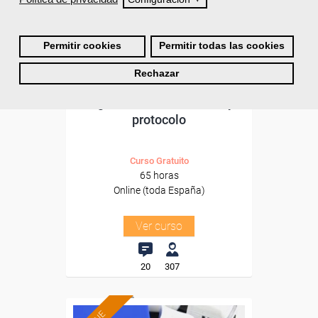
Sector
-Hosteleria y Turismo.
Permitir cookies
Permitir todas las cookies
Rechazar
Cursos Femxa
Organización de eventos y
protocolo
Curso Gratuito
65 horas
Online (toda España)
Ver curso
20
307