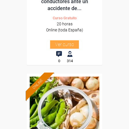
conductores ante un
accidente de...
Curso Gratuito
20 horas
Online (toda España)
Ver curso
0
314
ONLINE
Formación 100%
subvencionada.
Para desempleados,
trabajadores y autónomos.
Sector