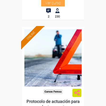
Ver curso
2
230
ONLINE
Formación 100%
subvencionada.
Para desempleados,
trabajadores y autónomos.
Sector
-Transporte y Logística.
Cursos Femxa
Protocolo de actuación para