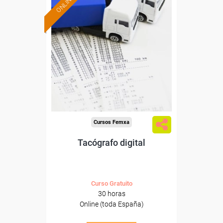
ONLINE
Formación 100%
subvencionada.
Para desempleados,
trabajadores y autónomos.
Sector
-Transporte y Logística.
Cursos Femxa
Tacógrafo digital
Curso Gratuito
30 horas
Online (toda España)