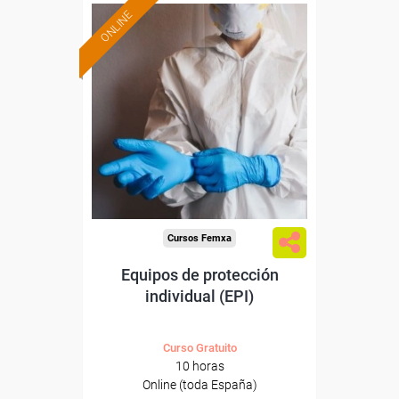
ONLINE
Formación 100%
subvencionada.
Para desempleados,
trabajadores y autónomos.
Sector
-Mediambiente.
Cursos Femxa
Equipos de protección
individual (EPI)
Curso Gratuito
10 horas
Online (toda España)