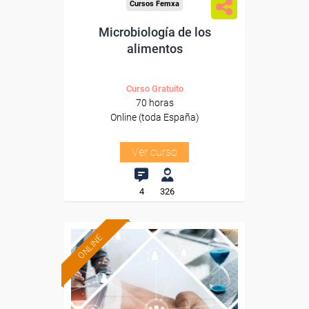
Cursos Femxa
Microbiología de los
alimentos
Curso Gratuito
70 horas
Online (toda España)
Ver curso
4
326
ONLINE
Formación 100%
subvencionada.