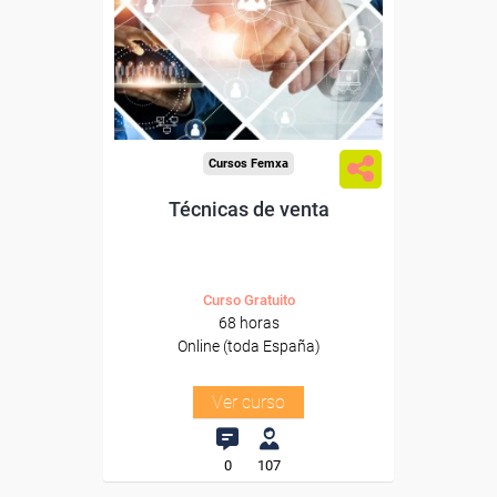
Para desempleados,
trabajadores y autónomos.
Sector
-Grandes Almacenes.
Cursos Femxa
Técnicas de venta
Curso Gratuito
68 horas
Online (toda España)
Ver curso
0
107