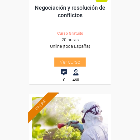
Negociación y resolución de
conflictos
Curso Gratuito
20 horas
Online (toda España)
Ver curso
0
460
ONLINE
Formación 100%
subvencionada.
Para desempleados,
trabajadores y autónomos.