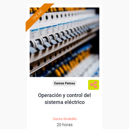
ONLINE
Formación 100%
subvencionada.
Para desempleados,
trabajadores y autónomos.
Sector
-Energía y Agua.
Cursos Femxa
Operación y control del
sistema eléctrico
Curso Gratuito
20 horas