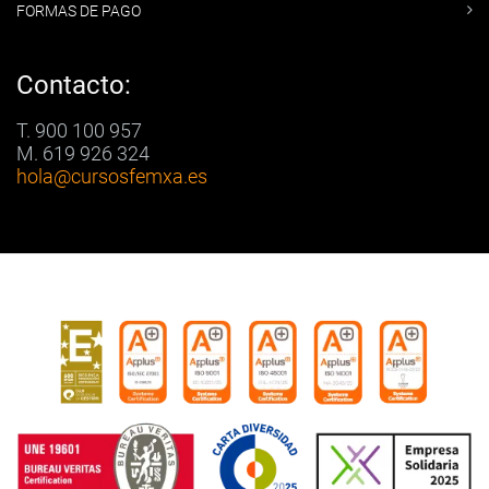
FORMAS DE PAGO
Contacto:
T. 900 100 957
M. 619 926 324
hola
@cursosfemxa.es