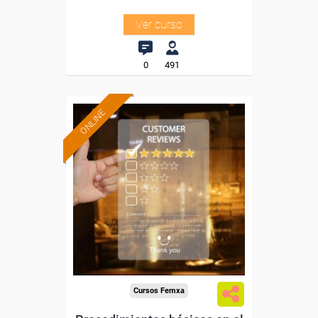
Ver curso
0
491
ONLINE
Formación 100%
subvencionada.
Para desempleados,
trabajadores y autónomos.
Sector
-Hosteleria y Turismo.
Cursos Femxa