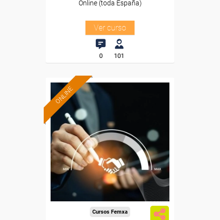
Online (toda España)
Ver curso
0
101
ONLINE
Formación 100%
subvencionada.
Para desempleados,
trabajadores y autónomos.
Sector
-Mediambiente.
Cursos Femxa