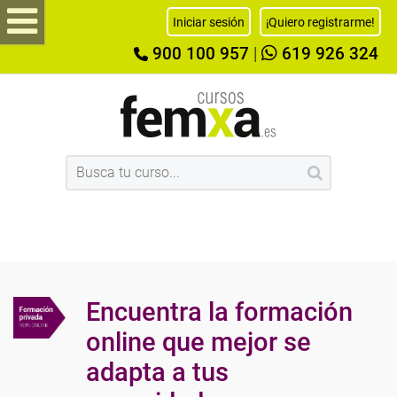
Iniciar sesión
¡Quiero registrarme!
900 100 957
|
619 926 324
Encuentra la formación
online que mejor se
adapta a tus