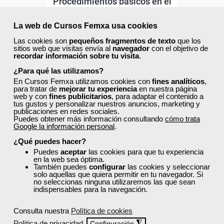
Procedimientos básicos en el
marketing digital y redes
sociales
La web de Cursos Femxa usa cookies
Las cookies son
pequeños fragmentos de texto
que los
Curso Gratuito
sitios web que visitas envía al
navegador
con el objetivo de
125 horas
recordar información sobre tu visita
.
Online (toda España)
¿Para qué las utilizamos?
En Cursos Femxa utilizamos cookies con
fines analíticos
,
Ver curso
para tratar de
mejorar tu experiencia
en nuestra página
web y con
fines publicitarios
, para adaptar el contenido a
tus gustos y personalizar nuestros anuncios, marketing y
publicaciones en redes sociales.
3
590
Puedes obtener más información consultando
cómo trata
Google la información personal
.
¿Qué puedes hacer?
ONLINE
Puedes
aceptar
las cookies para que tu experiencia
en la web sea óptima.
También puedes
configurar
las cookies y seleccionar
Formación 100%
solo aquellas que quiera permitir en tu navegador. Si
subvencionada.
no seleccionas ninguna utilizaremos las que sean
indispensables para la navegación.
Para desempleados,
Consulta nuestra
Política de cookies
trabajadores y autónomos.
Política de privacidad
◮
Configuración