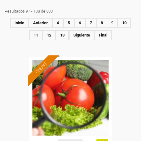
Resultados 97 - 108 de 800
Inicio
Anterior
4
5
6
7
8
9
10
11
12
13
Siguiente
Final
ONLINE
Formación 100%
subvencionada.
Para desempleados,
trabajadores y autónomos.
Sector
-Industria Alimentaria.