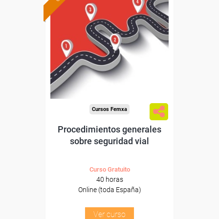
Formación 100%
subvencionada.
Para desempleados,
trabajadores y autónomos.
Sector
-Transporte y Logística.
Cursos Femxa
Procedimientos generales
sobre seguridad vial
Curso Gratuito
40 horas
Online (toda España)
Ver curso