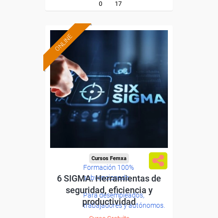
0
17
ONLINE
Cursos Femxa
Formación 100%
6 SIGMA. Herramientas de
subvencionada.
seguridad, eficiencia y
Para desempleados,
productividad
trabajadores y autónomos.