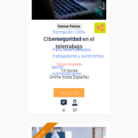
Cursos Femxa
Formación 100%
Ciberseguridad en el
subvencionada.
teletrabajo
Para desempleados,
trabajadores y autónomos.
Curso Gratuito
Sector
15 horas
-Administración.
Online (toda España)
Ver curso
0
37
ONLINE