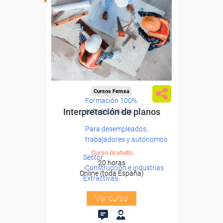
Cursos Femxa
Formación 100%
Interpretación de planos
subvencionada.
Para desempleados,
trabajadores y autónomos.
Curso Gratuito
Sector
20 horas
-Construcción e industrias
Online (toda España)
Extractivas.
Ver curso