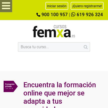
Iniciar sesión
¡Quiero registrarme!
900 100 957
|
619 926 324
Encuentra la formación
online que mejor se
adapta a tus