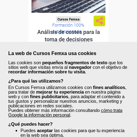
Cursos Femxa
Formación 100%
Análisis de costes para la
subvencionada.
toma de decisiones
Para desempleados,
trabajadores y autónomos.
La web de Cursos Femxa usa cookies
Curso Gratuito
Sector
Las cookies son
pequeños fragmentos de texto
que los
56 horas
-Finanzas y Seguros.
sitios web que visitas envía al
navegador
con el objetivo de
Online (toda España)
recordar información sobre tu visita
.
¿Para qué las utilizamos?
Ver curso
En Cursos Femxa utilizamos cookies con
fines analíticos
,
para tratar de
mejorar tu experiencia
en nuestra página
web y con
fines publicitarios
, para adaptar el contenido a
tus gustos y personalizar nuestros anuncios, marketing y
4
447
publicaciones en redes sociales.
Puedes obtener más información consultando
cómo trata
Google la información personal
.
ONLINE
¿Qué puedes hacer?
Puedes
aceptar
las cookies para que tu experiencia
en la web sea óptima.