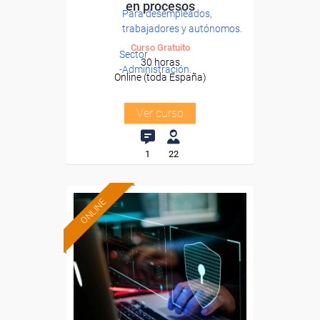
en procesos
Para desempleados,
trabajadores y autónomos.
Curso Gratuito
Sector
30 horas
-Administración.
Online (toda España)
Ver curso
1
22
ONLINE