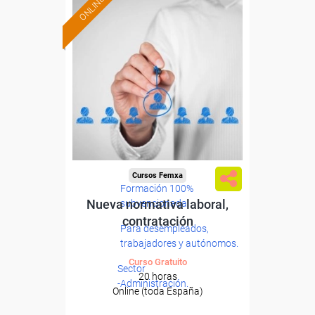
ONLINE
Cursos Femxa
Formación 100%
Nueva normativa laboral,
subvencionada.
contratación
Para desempleados,
trabajadores y autónomos.
Curso Gratuito
Sector
20 horas
-Administración.
Online (toda España)