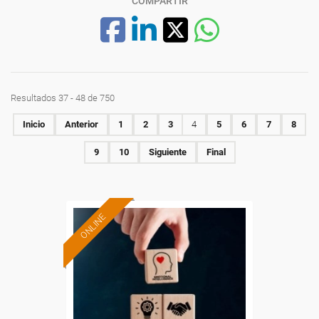
COMPARTIR
Resultados 37 - 48 de 750
Inicio
Anterior
1
2
3
4
5
6
7
8
9
10
Siguiente
Final
ONLINE