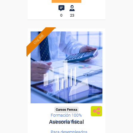
0
23
ONLINE
Cursos Femxa
Formación 100%
Asesoría fiscal
subvencionada.
Para desempleados,