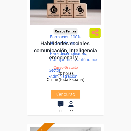
Cursos Femxa
Formación 100%
Habilidades sociales:
subvencionada.
comunicación, inteligencia
Para desempleados,
emocional y...
trabajadores y autónomos.
Curso Gratuito
Sector
20 horas
-Administración.
Online (toda España)
Ver curso
0
77