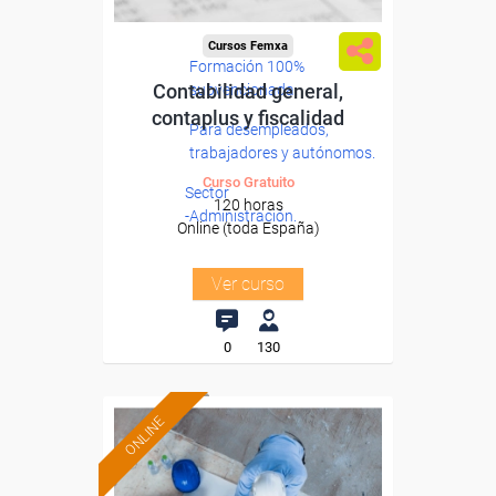
Cursos Femxa
Formación 100%
Contabilidad general,
subvencionada.
contaplus y fiscalidad
Para desempleados,
trabajadores y autónomos.
Curso Gratuito
Sector
120 horas
-Administración.
Online (toda España)
Ver curso
0
130
ONLINE