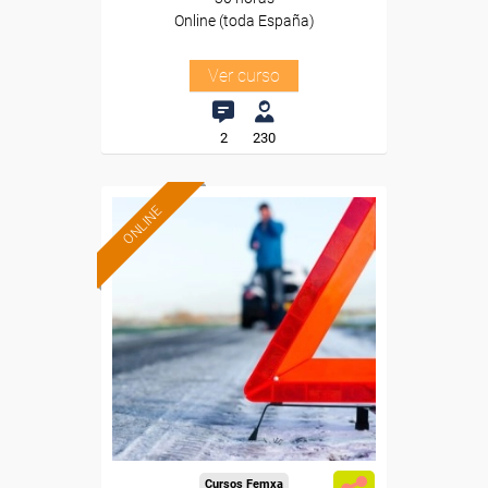
Online (toda España)
Ver curso
2
230
ONLINE
Formación 100%
subvencionada.
Para desempleados,
trabajadores y autónomos.
Sector
-Transporte y Logística.
Cursos Femxa