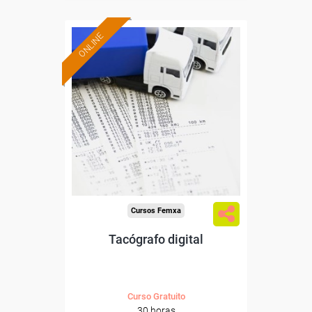
ONLINE
Formación 100%
subvencionada.
Para desempleados,
trabajadores y autónomos.
Sector
-Transporte y Logística.
Cursos Femxa
Tacógrafo digital
Curso Gratuito
30 horas