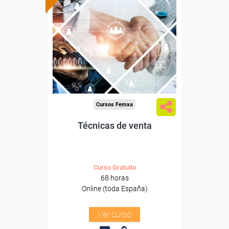
subvencionada.
Para desempleados,
trabajadores y autónomos.
Sector
-Grandes Almacenes.
Cursos Femxa
Técnicas de venta
Curso Gratuito
68 horas
Online (toda España)
Ver curso