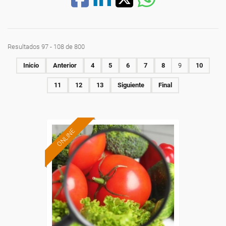
Resultados 97 - 108 de 800
Inicio
Anterior
4
5
6
7
8
9
10
11
12
13
Siguiente
Final
ONLINE
Formación 100%
subvencionada.
Para desempleados,
trabajadores y autónomos.
Sector
-Industria Alimentaria.