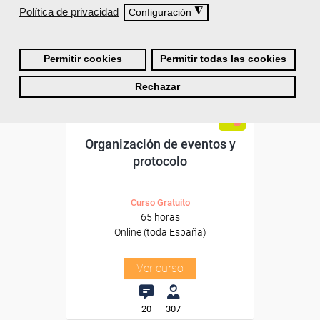
Política de privacidad
◮
Para desempleados,
Configuración
trabajadores y autónomos.
Sector
Permitir cookies
Permitir todas las cookies
-Hosteleria y Turismo.
Rechazar
Cursos Femxa
Organización de eventos y
protocolo
Curso Gratuito
65 horas
Online (toda España)
Ver curso
20
307