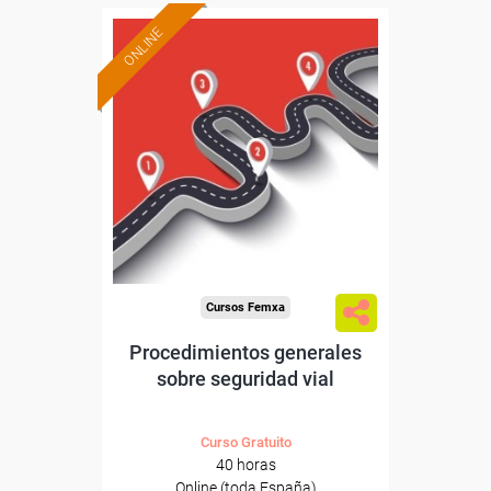
ONLINE
Formación 100%
subvencionada.
Para desempleados,
trabajadores y autónomos.
Sector
-Transporte y Logística.
Cursos Femxa
Procedimientos generales
sobre seguridad vial
Curso Gratuito
40 horas
Online (toda España)