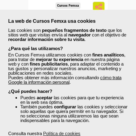
Cursos Femxa
Procedimientos básicos en el
La web de Cursos Femxa usa cookies
marketing digital y redes
Las cookies son
pequeños fragmentos de texto
que los
sociales
sitios web que visitas envía al
navegador
con el objetivo de
recordar información sobre tu visita
.
Curso Gratuito
¿Para qué las utilizamos?
125 horas
En Cursos Femxa utilizamos cookies con
fines analíticos
,
Online (toda España)
para tratar de
mejorar tu experiencia
en nuestra página
web y con
fines publicitarios
, para adaptar el contenido a
tus gustos y personalizar nuestros anuncios, marketing y
Ver curso
publicaciones en redes sociales.
Puedes obtener más información consultando
cómo trata
Google la información personal
.
3
590
¿Qué puedes hacer?
Puedes
aceptar
las cookies para que tu experiencia
en la web sea óptima.
También puedes
configurar
las cookies y seleccionar
ONLINE
solo aquellas que quiera permitir en tu navegador. Si
no seleccionas ninguna utilizaremos las que sean
indispensables para la navegación.
Formación 100%
subvencionada.
Consulta nuestra
Política de cookies