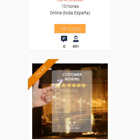
10 horas
Online (toda España)
Ver curso
0
491
ONLINE
Formación 100%
subvencionada.
Para desempleados,
trabajadores y autónomos.
Sector
-Hosteleria y Turismo.