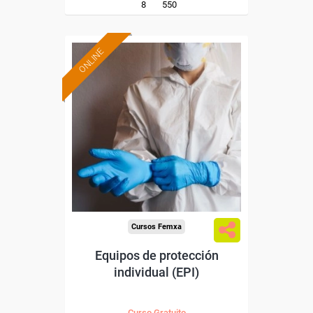
8
550
ONLINE
Formación 100%
subvencionada.
Para desempleados,
trabajadores y autónomos.
Sector
-Mediambiente.
Cursos Femxa
Equipos de protección
individual (EPI)
Curso Gratuito