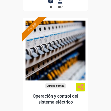
0
107
ONLINE
Formación 100%
subvencionada.
Para desempleados,
trabajadores y autónomos.
Sector
-Energía y Agua.
Cursos Femxa
Operación y control del
sistema eléctrico