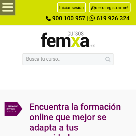
Iniciar sesión
¡Quiero registrarme!
900 100 957
|
619 926 324
Encuentra la formación
online que mejor se
adapta a tus