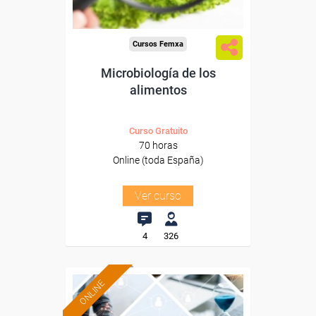
Cursos Femxa
Microbiología de los
alimentos
Curso Gratuito
70 horas
Online (toda España)
Ver curso
4
326
ONLINE
Formación 100%