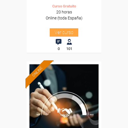
Curso Gratuito
20 horas
Online (toda España)
Ver curso
0
101
ONLINE
Formación 100%
subvencionada.
Para desempleados,
trabajadores y autónomos.
Sector
-Mediambiente.