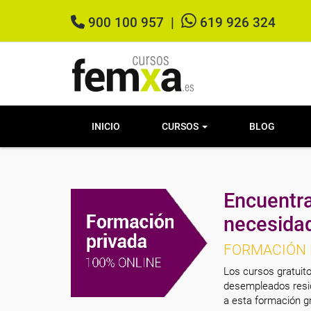
900 100 957
|
619 926 324
INICIO
CURSOS
BLOG
Encuentra
necesida
FORMACIÓN 
Los cursos gratuito
desempleados resid
a esta formación gr