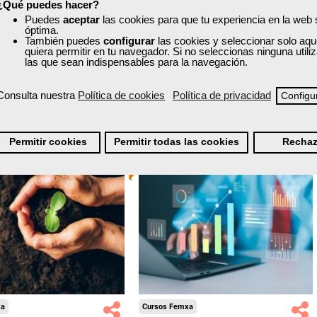
-Otros Servicios.
-Agricultura y Ganadería.
¿Qué puedes hacer?
nline (toda España)
Online (toda España)
Puedes
aceptar
las cookies para que tu experiencia en la web
óptima.
Ver curso
También puedes
configurar
las cookies y seleccionar solo aqu
Ver curso
quiera permitir en tu navegador. Si no seleccionas ninguna util
las que sean indispensables para la navegación.
6
147
0
259
Consulta nuestra
Política de cookies
Política de privacidad
Configu
ONLINE
Permitir cookies
Permitir todas las cookies
Rechaz
xa
Cursos Femxa