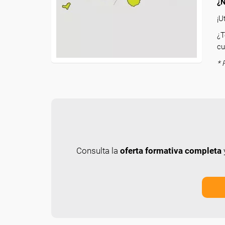
¿N
¡U
¿T
cu
* 
Consulta la
oferta formativa completa
y