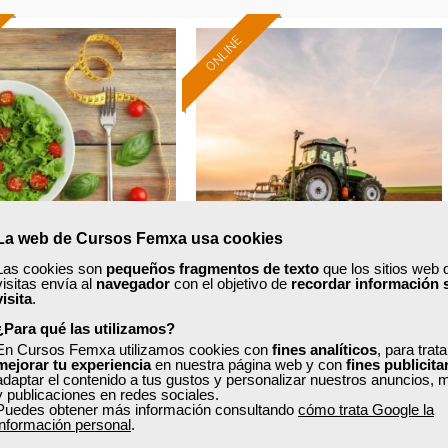
ONLINE
La web de Cursos Femxa usa cookies
Las cookies son
pequeños fragmentos de texto
que los sitios web 
visitas envía al
navegador
con el objetivo de
recordar información 
xa
Cursos Femxa
visita
.
Formación 100%
Formación 100%
¿Para qué las utilizamos?
rición y dietética
Gestión y organización de la
subvencionada.
subvencionada.
En Cursos Femxa utilizamos cookies con
fines analíticos
, para trat
explotación agraria
mejorar tu experiencia
en nuestra página web y con
fines publicita
Para desempleados,
Para desempleados,
adaptar el contenido a tus gustos y personalizar nuestros anuncios, 
trabajadores y autónomos.
trabajadores y autónomos.
y publicaciones en redes sociales.
Puedes obtener más información consultando
cómo trata Google la
Curso Gratuito
Curso Gratuito
información personal
.
Sector
Sector
110 horas
55 horas