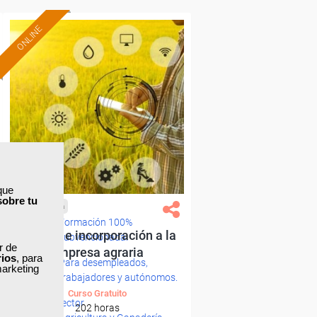
ONLINE
que
sobre tu
Cursos Femxa
Formación 100%
Gestión e incorporación a la
subvencionada.
ar de
empresa agraria
rios
, para
Para desempleados,
marketing
trabajadores y autónomos.
Curso Gratuito
Sector
202 horas