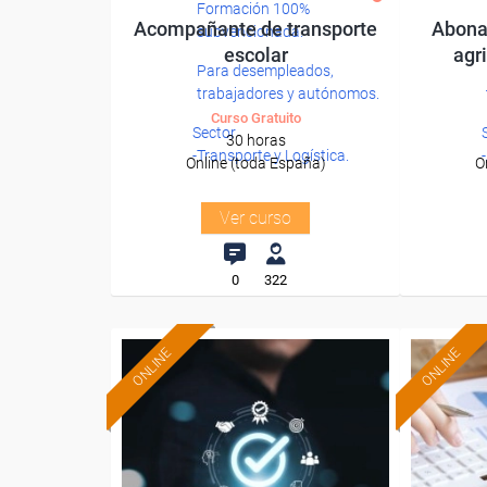
Formación 100%
Acompañante de transporte
Abonad
subvencionada.
escolar
agr
Para desempleados,
trabajadores y autónomos.
Curso Gratuito
Sector
30 horas
-Transporte y Logística.
Online (toda España)
O
Ver curso
0
322
ONLINE
ONLINE