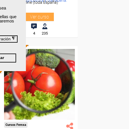
-Agricultura y Ganadería.
Online (toda España)
 sea
ellas que
Ver curso
izaremos
4
235
◮
ración
ONLINE
ar
Cursos Femxa