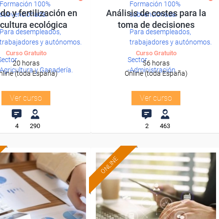
Formación 100%
Formación 100%
o y fertilización en
Análisis de costes para la
subvencionada.
subvencionada.
icultura ecológica
toma de decisiones
Para desempleados,
Para desempleados,
trabajadores y autónomos.
trabajadores y autónomos.
Curso Gratuito
Curso Gratuito
Sector
Sector
20 horas
56 horas
-Agricultura y Ganadería.
-Administración.
nline (toda España)
Online (toda España)
Ver curso
Ver curso
4
290
2
463
ONLINE