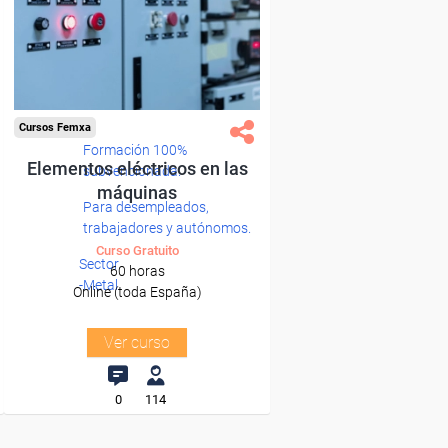
Cursos Femxa
Formación 100%
Elementos eléctricos en las
subvencionada.
máquinas
Para desempleados,
trabajadores y autónomos.
Curso Gratuito
Sector
60 horas
-Metal.
Online (toda España)
Ver curso
0
114