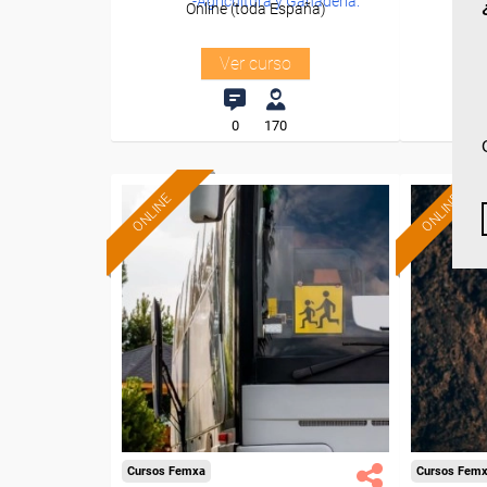
-Agricultura y Ganadería.
Online (toda España)
O
Ver curso
0
170
ONLINE
ONLINE
Cursos Femxa
Cursos Fem