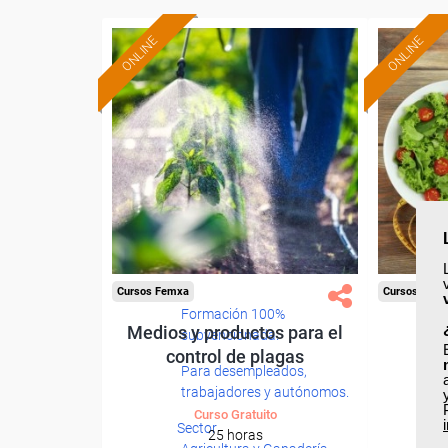
ONLINE
ONLINE
Cursos Femxa
Cursos Fem
Formación 100%
Medios y productos para el
Nut
subvencionada.
control de plagas
Para desempleados,
trabajadores y autónomos.
Curso Gratuito
Sector
25 horas