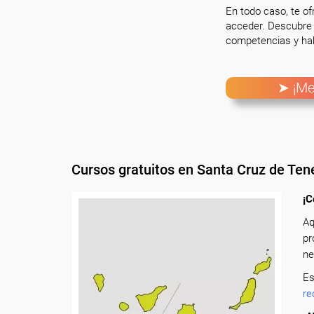
En todo caso, te o
acceder. Descubre 
competencias y hab
➤ ¡Me
Cursos gratuitos en Santa Cruz de Tene
¡C
Aq
pr
ne
Es
re