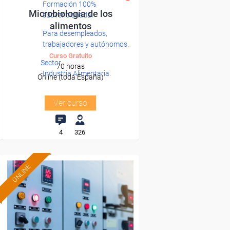
Formación 100%
Microbiología de los
subvencionada.
alimentos
Para desempleados,
trabajadores y autónomos.
Curso Gratuito
Sector
70 horas
-Industria Alimentaria.
Online (toda España)
Ver curso
4
326
ONLINE