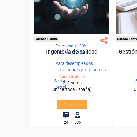
Cursos Femxa
Cursos Fem
Formación 100%
Ingeniería de calidad
Gestión
subvencionada.
Para desempleados,
trabajadores y autónomos.
Curso Gratuito
Sector
210 horas
-Metal.
Online (toda España)
O
Ver curso
24
505