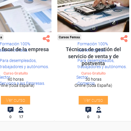
xa
Cursos Femxa
Formación 100%
Formación 100%
 fiscal de la empresa
Técnicas de gestión del
subvencionada.
subvencionada.
servicio de venta y de
Para desempleados,
Para desempleados,
postventa
trabajadores y autónomos.
trabajadores y autónomos.
Curso Gratuito
Curso Gratuito
Sector
Sector
40 horas
30 horas
-Servicios a las Empresas.
-Comercio.
nline (toda España)
Online (toda España)
Ver curso
Ver curso
0
17
0
3