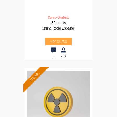
Curso Gratuito
30 horas
Online (toda España)
Ver curso
4
252
ONLINE
Formación 100%
subvencionada.
Para desempleados,
trabajadores y autónomos.
Sector