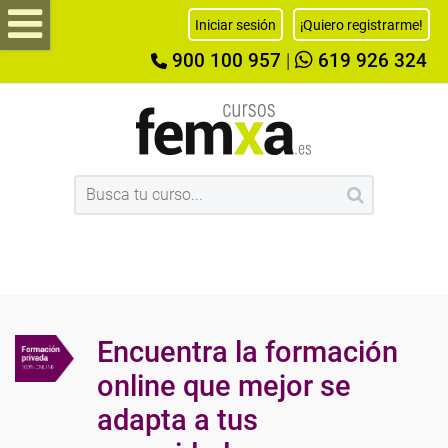
Iniciar sesión
¡Quiero registrarme!
900 100 957
|
619 926 324
Encuentra la formación
online que mejor se
adapta a tus