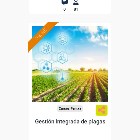
0
81
ONLINE
Formación 100%
subvencionada.
Para desempleados,
trabajadores y autónomos.
Sector
-Agricultura y Ganadería.
Cursos Femxa
Gestión integrada de plagas