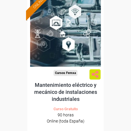
ONLINE
Formación 100%
subvencionada.
Para desempleados,
trabajadores y autónomos.
Sector
-Construcción e industrias
Extractivas.
Cursos Femxa
Mantenimiento eléctrico y
mecánico de instalaciones
industriales
Curso Gratuito
90 horas
Online (toda España)