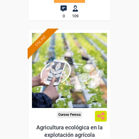
0
109
ONLINE
Formación 100%
subvencionada.
Para desempleados,
trabajadores y autónomos.
Sector
-Agricultura y Ganadería.
Cursos Femxa
Agricultura ecológica en la
explotación agrícola