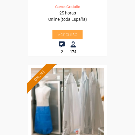
Curso Gratuito
25 horas
Online (toda España)
Ver curso
2
174
ONLINE
Formación 100%
subvencionada.
Para desempleados,
trabajadores y autónomos.
Sector
-Otros Servicios.