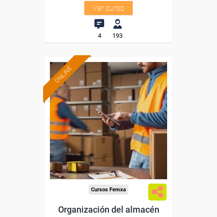
Ver curso
4
193
ONLINE
Formación 100%
subvencionada.
Para desempleados,
trabajadores y autónomos.
Sector
-Grandes Almacenes.
Cursos Femxa
Organización del almacén