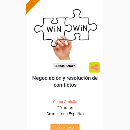
Formación 100%
subvencionada.
Para desempleados,
trabajadores y autónomos.
Sector
-Otros Servicios.
Cursos Femxa
Negociación y resolución de
conflictos
Curso Gratuito
20 horas
Online (toda España)
Ver curso