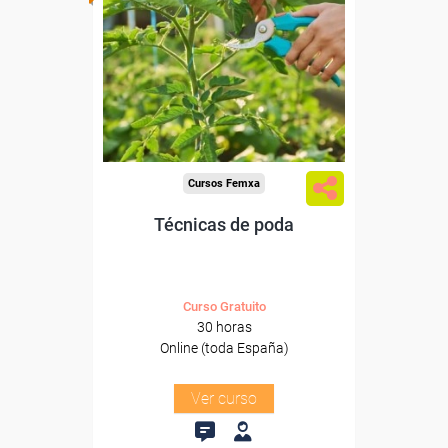
Para desempleados,
trabajadores y autónomos.
Sector
-Agricultura y Ganadería.
Cursos Femxa
Técnicas de poda
Curso Gratuito
30 horas
Online (toda España)
Ver curso