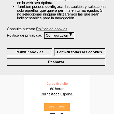
Formación 100%
en la web sea óptima.
subvencionada.
También puedes
configurar
las cookies y seleccionar
solo aquellas que quiera permitir en tu navegador. Si
no seleccionas ninguna utilizaremos las que sean
Para desempleados,
indispensables para la navegación.
trabajadores y autónomos.
Consulta nuestra
Política de cookies
Sector
-Administración.
Política de privacidad
◮
Configuración
Permitir cookies
Permitir todas las cookies
Cursos Femxa
Rechazar
Gestión contable general y de
costes y gestión fiscal
Curso Gratuito
60 horas
Online (toda España)
Ver curso