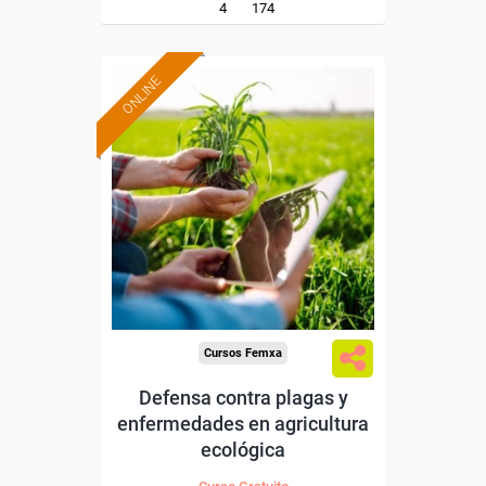
4
174
ONLINE
Formación 100%
subvencionada.
Para desempleados,
trabajadores y autónomos.
Sector
-Agricultura y Ganadería.
Cursos Femxa
Defensa contra plagas y
enfermedades en agricultura
ecológica