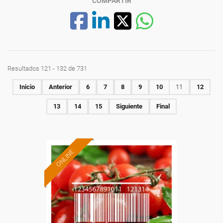
COMPARTIR
Resultados 121 - 132 de 731
Inicio
Anterior
6
7
8
9
10
11
12
13
14
15
Siguiente
Final
ONLINE
Formación 100%
subvencionada.
Para desempleados,
trabajadores y autónomos.