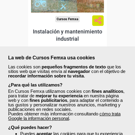
Cursos Femxa
Instalación y mantenimiento
industrial
Curso Gratuito
La web de Cursos Femxa usa cookies
210 horas
Las cookies son
pequeños fragmentos de texto
que los
Online (toda España)
sitios web que visitas envía al
navegador
con el objetivo de
recordar información sobre tu visita
.
Ver curso
¿Para qué las utilizamos?
En Cursos Femxa utilizamos cookies con
fines analíticos
,
para tratar de
mejorar tu experiencia
en nuestra página
web y con
fines publicitarios
, para adaptar el contenido a
0
91
tus gustos y personalizar nuestros anuncios, marketing y
publicaciones en redes sociales.
Puedes obtener más información consultando
cómo trata
Google la información personal
.
ONLINE
¿Qué puedes hacer?
Puedes
aceptar
las cookies para que tu experiencia