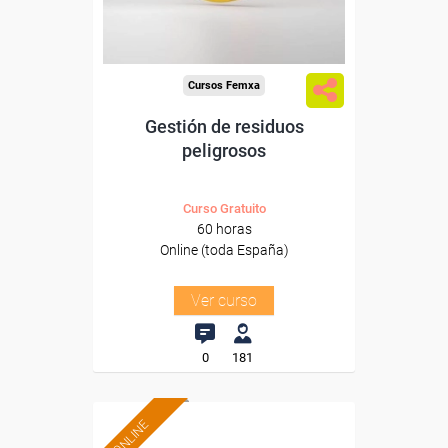
-Construcción e industrias
Extractivas.
Cursos Femxa
Gestión de residuos
peligrosos
Curso Gratuito
60 horas
Online (toda España)
Ver curso
0
181
ONLINE