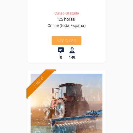
Curso Gratuito
25 horas
Online (toda España)
Ver curso
0
149
ONLINE
Formación 100%
subvencionada.
Para desempleados,
trabajadores y autónomos.
Sector
-Agricultura y Ganadería.