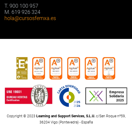
T. 900 100 957
M. 619 926 324
hola
@cursosfemxa.es
Copyright © 2023
Learning and Support Services, S.L.U.
c/San Roque nº59,
36204 Vigo (Pontevedra) - España