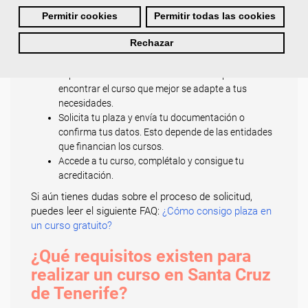
Regístrate y cubre todos tus datos. Esto es
importante para comprobar que cumples todos los
Permitir cookies
Permitir todas las cookies
requisitos de acceso a un curso.
Es imprescindible,
Rechazar
en algunos casos, que residas en Santa Cruz de
Tenerife para poder realizar un curso
.
Explora toda nuestra oferta formativa para
encontrar el curso que mejor se adapte a tus
necesidades.
Solicita tu plaza y envía tu documentación o
confirma tus datos. Esto depende de las entidades
que financian los cursos.
Accede a tu curso, complétalo y consigue tu
acreditación.
Si aún tienes dudas sobre el proceso de solicitud,
puedes leer el siguiente FAQ:
¿Cómo consigo plaza en
un curso gratuito?
¿Qué requisitos existen para
realizar un curso en Santa Cruz
de Tenerife?