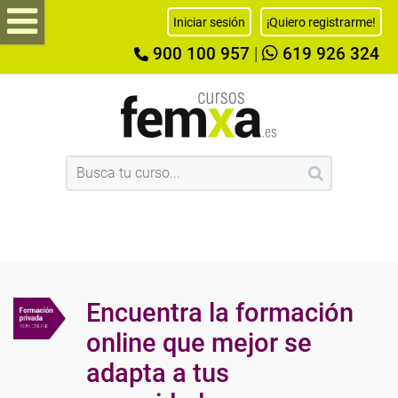
Iniciar sesión
¡Quiero registrarme!
900 100 957
|
619 926 324
Encuentra la formación
online que mejor se
adapta a tus