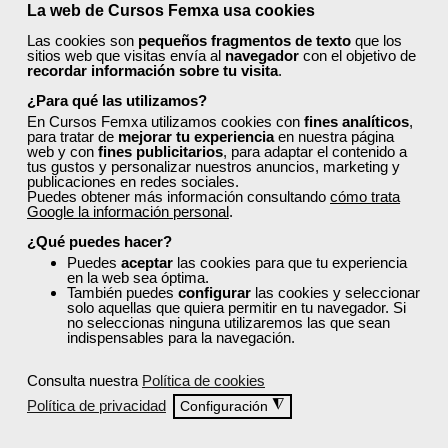
La web de Cursos Femxa usa cookies
transporte, y prevención de riesgos laborales y
medioambiente.
Las cookies son
pequeños fragmentos de texto
que los
sitios web que visitas envía al
navegador
con el objetivo de
Descubre cursos tan útiles como:
recordar información sobre tu visita
.
¿Para qué las utilizamos?
Gestión de residuos peligrosos
En Cursos Femxa utilizamos cookies con
Farmacología básica
fines analíticos
,
para tratar de
mejorar tu experiencia
en nuestra página
Marketing, distribución comercial y fuerza de
web y con
fines publicitarios
, para adaptar el contenido a
ventas
tus gustos y personalizar nuestros anuncios, marketing y
publicaciones en redes sociales.
6 SIGMA. Herramientas de seguridad, eficiencia y
Puedes obtener más información consultando
cómo trata
productividad
Google la información personal
.
Ingeniería de calidad
¿Qué puedes hacer?
Asesoría fiscal
Puedes
aceptar
las cookies para que tu experiencia
Todos ellos cuentan con acreditación oficial.
en la web sea óptima.
También puedes
configurar
las cookies y seleccionar
solo aquellas que quiera permitir en tu navegador. Si
¿Cómo solicitar plaza en un
no seleccionas ninguna utilizaremos las que sean
indispensables para la navegación.
curso de Femxa en Santa Cruz
de Tenerife?
Consulta nuestra
Política de cookies
Política de privacidad
◮
Configuración
Sigue los siguientes pasos: