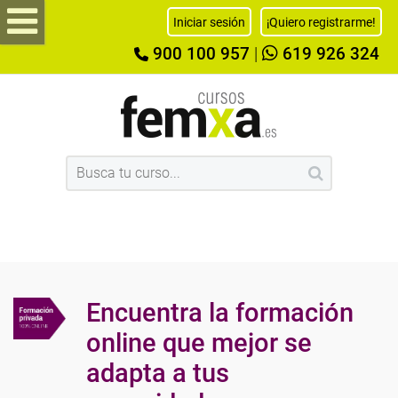
Iniciar sesión
¡Quiero registrarme!
900 100 957
|
619 926 324
Encuentra la formación
online que mejor se
adapta a tus