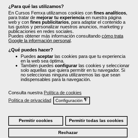
¿Para qué las utilizamos?
En Cursos Femxa utilizamos cookies con
fines analíticos
,
para tratar de
mejorar tu experiencia
en nuestra página
Cursos Femxa
web y con
fines publicitarios
, para adaptar el contenido a
tus gustos y personalizar nuestros anuncios, marketing y
publicaciones en redes sociales.
Protocolos de red y
Puedes obtener más información consultando
cómo trata
tecnologías aplicadas a la
Google la información personal
.
ciberseguridad
¿Qué puedes hacer?
Puedes
aceptar
las cookies para que tu experiencia
Curso Gratuito
en la web sea óptima.
40 horas
También puedes
configurar
las cookies y seleccionar
solo aquellas que quiera permitir en tu navegador. Si
Presencial - Aula virtual (toda España)
no seleccionas ninguna utilizaremos las que sean
indispensables para la navegación.
Matrícula cerrada
Consulta nuestra
Política de cookies
Política de privacidad
◮
Configuración
47
2610
TÍTULO OFICIAL
Permitir cookies
Permitir todas las cookies
Rechazar