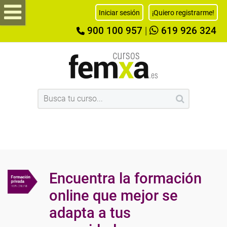
Iniciar sesión
¡Quiero registrarme!
900 100 957
|
619 926 324
Encuentra la formación
online que mejor se
adapta a tus