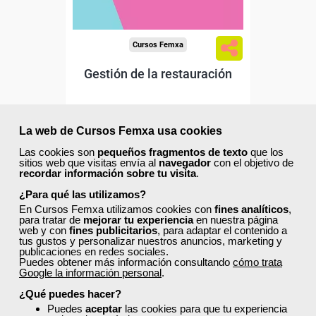
Cursos Femxa
Gestión de la restauración
La web de Cursos Femxa usa cookies
Curso Gratuito
100 horas
Las cookies son
pequeños fragmentos de texto
que los
Online (toda España)
sitios web que visitas envía al
navegador
con el objetivo de
recordar información sobre tu visita
.
¿Para qué las utilizamos?
Matrícula cerrada
En Cursos Femxa utilizamos cookies con
fines analíticos
,
para tratar de
mejorar tu experiencia
en nuestra página
web y con
fines publicitarios
, para adaptar el contenido a
34
532
tus gustos y personalizar nuestros anuncios, marketing y
publicaciones en redes sociales.
Puedes obtener más información consultando
cómo trata
Google la información personal
.
ONLINE
¿Qué puedes hacer?
Puedes
aceptar
las cookies para que tu experiencia