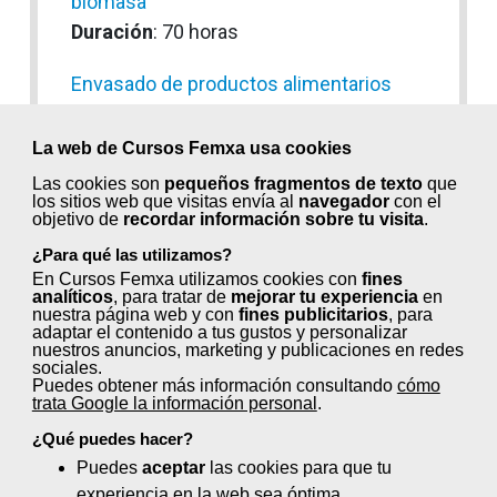
biomasa
Duración
: 70 horas
Envasado de productos alimentarios
Duración
: 50 horas
La web de Cursos Femxa usa cookies
Equipos de protección individual (EPI)
Las cookies son
pequeños fragmentos de texto
que
Duración
: 10 horas
los sitios web que visitas envía al
navegador
con el
objetivo de
recordar información sobre tu visita
.
Escaparatismo estratégico y Visual
¿Para qué las utilizamos?
Design
En Cursos Femxa utilizamos cookies con
fines
analíticos
, para tratar de
mejorar tu experiencia
en
Duración
: 35 horas
nuestra página web y con
fines publicitarios
, para
adaptar el contenido a tus gustos y personalizar
nuestros anuncios, marketing y publicaciones en redes
Estiba y carga de camiones en
sociales.
Puedes obtener más información consultando
cómo
operaciones de recuperación
trata Google la información personal
.
Duración
: 30 horas
¿Qué puedes hacer?
Puedes
aceptar
las cookies para que tu
Estimulación cognitiva
experiencia en la web sea óptima.