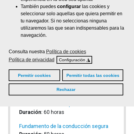
Duración
: 20 horas
También puedes
configurar
las cookies y
seleccionar solo aquellas que quiera permitir en
Estrategia y comunicación empresarial
tu navegador. Si no seleccionas ninguna
Duración
: 60 horas
utilizaremos las que sean indispensables para la
navegación.
Farmacología básica
Duración
: 75 horas
Consulta nuestra
Política de cookies
Fidelización y retención de clientes
Política de privacidad
◮
Configuración
Duración
: 24 horas
Permitir cookies
Permitir todas las cookies
Financiación empresarial
Duración
: 48 horas
Rechazar
Fiscalidad en el transporte
Duración
: 60 horas
Fundamento de la conducción segura