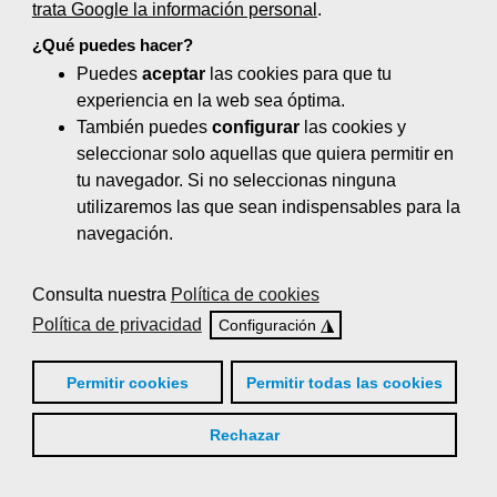
trata Google la información personal
.
Marketing digital: diseño web,
¿Qué puedes hacer?
herramientas, estrategias y gestión (55
Puedes
aceptar
las cookies para que tu
horas)
experiencia en la web sea óptima.
Negocios online y comercio
También puedes
configurar
las cookies y
electrónico (80 horas)
seleccionar solo aquellas que quiera permitir en
tu navegador. Si no seleccionas ninguna
Neuromarketing (35 horas)
utilizaremos las que sean indispensables para la
navegación.
Organización de eventos y protocolo (65
horas)
Consulta nuestra
Política de cookies
Posicionamiento en buscadores (50
Política de privacidad
◮
Configuración
horas)
Permitir cookies
Permitir todas las cookies
Proyectos de decoración comercial (80
horas)
Rechazar
Técnicas de gestión del servicio de
venta y de postventa (30 horas)