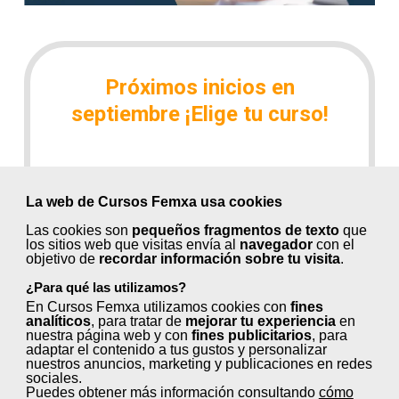
Próximos inicios en
septiembre ¡Elige tu curso!
Control de métodos y tiempos en
La web de Cursos Femxa usa cookies
procesos (30 horas)
Las cookies son
pequeños fragmentos de texto
que
Fidelización y retención de clientes (24
los sitios web que visitas envía al
navegador
con el
objetivo de
recordar información sobre tu visita
.
horas)
¿Para qué las utilizamos?
Gestión de comunidades virtuales (100
En Cursos Femxa utilizamos cookies con
fines
horas)
analíticos
, para tratar de
mejorar tu experiencia
en
nuestra página web y con
fines publicitarios
, para
adaptar el contenido a tus gustos y personalizar
Herramientas en internet: comercio
nuestros anuncios, marketing y publicaciones en redes
sociales.
electrónico (80 horas)
Puedes obtener más información consultando
cómo