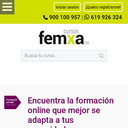
Iniciar sesión
¡Quiero registrarme!
900 100 957
|
619 926 324
Encuentra la formación
online que mejor se
adapta a tus