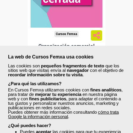
Cursos Femxa
Organización comercial
La web de Cursos Femxa usa cookies
Las cookies son
pequeños fragmentos de texto
que los
sitios web que visitas envía al
navegador
con el objetivo de
Curso Gratuito
recordar información sobre tu visita
.
120 horas
Online (Madrid )
¿Para qué las utilizamos?
En Cursos Femxa utilizamos cookies con
fines analíticos
,
para tratar de
mejorar tu experiencia
en nuestra página
Matrícula cerrada
web y con
fines publicitarios
, para adaptar el contenido a
tus gustos y personalizar nuestros anuncios, marketing y
publicaciones en redes sociales.
Puedes obtener más información consultando
cómo trata
4
56
Google la información personal
.
¿Qué puedes hacer?
Puedes
aceptar
las cookies para que tu experiencia