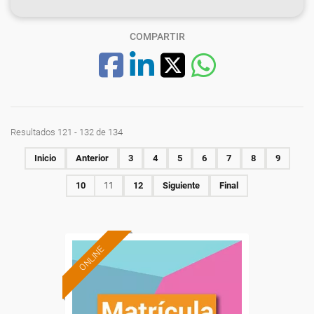
COMPARTIR
Resultados 121 - 132 de 134
Inicio
Anterior
3
4
5
6
7
8
9
10
11
12
Siguiente
Final
ONLINE