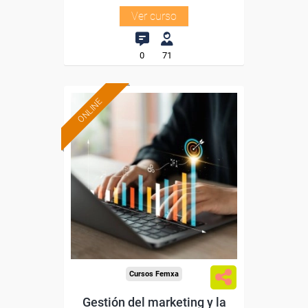
Ver curso
0
71
ONLINE
Formación 100%
subvencionada.
Para desempleados,
trabajadores y autónomos
de Madrid.
Para todos los sectores.
Cursos Femxa
Gestión del marketing y la