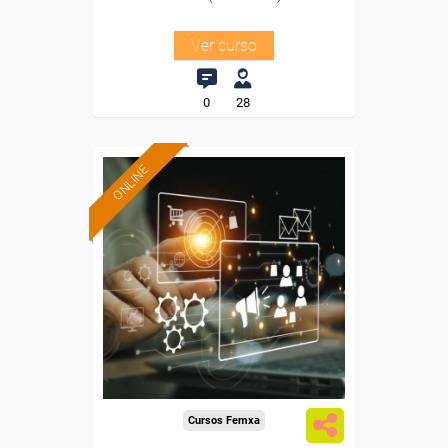
Ver curso
0
28
ONLINE
Formación 100%
subvencionada.
Para trabajadores y
autónomos de Madrid.
Para todos los sectores.
Cursos Femxa