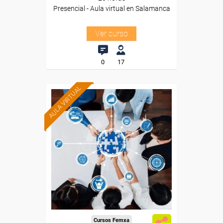
Presencial - Aula virtual en Salamanca
Ver curso
0
17
AULA VIRTUAL
Formación 100%
subvencionada.
Para trabajadores y
autónomos de Madrid.
Para todos los sectores.
Cursos Femxa