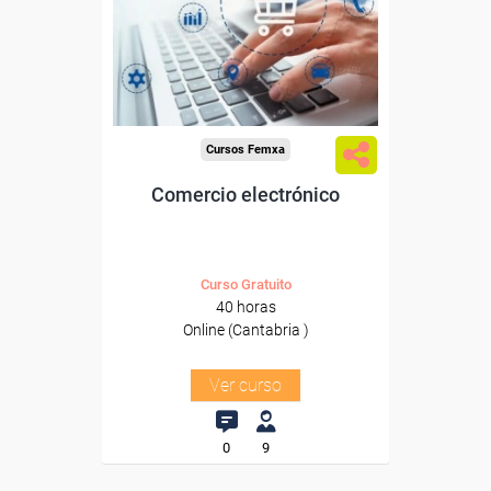
trabajadores y autónomos
de Cantabria.
Para todos los sectores.
Cursos Femxa
Comercio electrónico
Curso Gratuito
40 horas
Online (Cantabria )
Ver curso
0
9