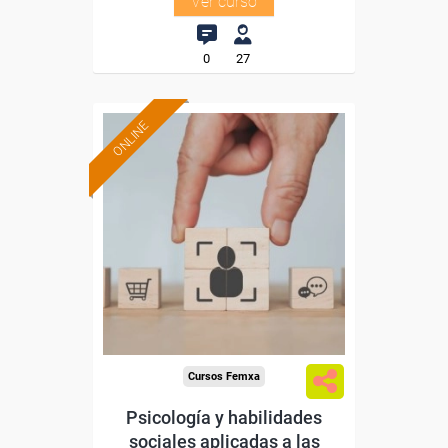
Ver curso
0
27
ONLINE
Formación 100%
subvencionada.
Para desempleados,
trabajadores y autónomos.
Sector
-Grandes Almacenes.
Cursos Femxa
Psicología y habilidades
sociales aplicadas a las