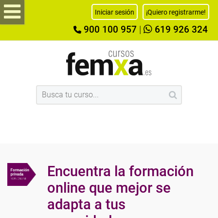
Iniciar sesión
¡Quiero registrarme!
900 100 957
|
619 926 324
Encuentra la formación
online que mejor se
adapta a tus