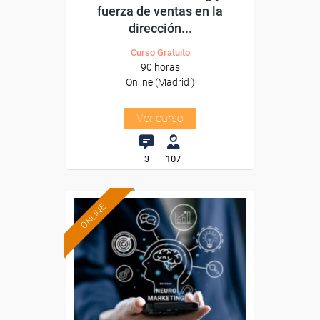
fuerza de ventas en la
dirección...
Curso Gratuito
90 horas
Online (Madrid )
Ver curso
3
107
ONLINE
Formación 100%
subvencionada.
Para desempleados,
trabajadores y autónomos.