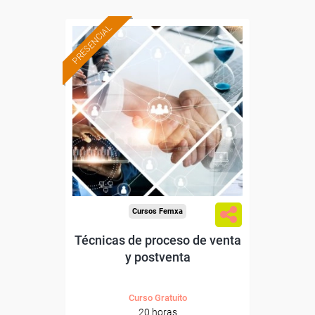
PRESENCIAL
Formación 100%
subvencionada.
Para desempleados,
trabajadores y autónomos
de Castilla y Leon.
Para todos los sectores.
Cursos Femxa
Técnicas de proceso de venta
y postventa
Curso Gratuito
20 horas