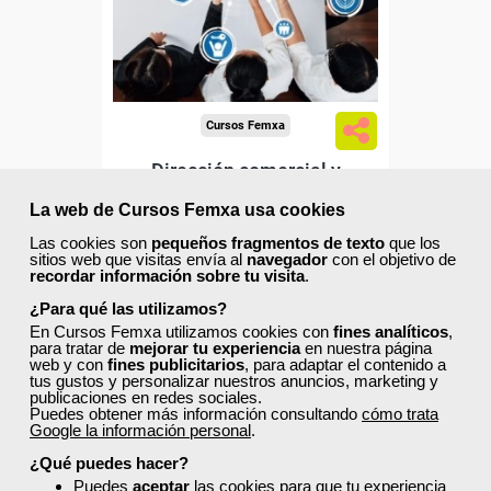
Para todos los sectores.
Cursos Femxa
Dirección comercial y
marketing. Selección y
La web de Cursos Femxa usa cookies
formación de equipos
Las cookies son
pequeños fragmentos de texto
que los
sitios web que visitas envía al
navegador
con el objetivo de
Curso Gratuito
recordar información sobre tu visita
.
60 horas
Online (Madrid )
¿Para qué las utilizamos?
En Cursos Femxa utilizamos cookies con
fines analíticos
,
para tratar de
mejorar tu experiencia
en nuestra página
Ver curso
web y con
fines publicitarios
, para adaptar el contenido a
tus gustos y personalizar nuestros anuncios, marketing y
publicaciones en redes sociales.
Puedes obtener más información consultando
cómo trata
0
75
Google la información personal
.
¿Qué puedes hacer?
Puedes
aceptar
las cookies para que tu experiencia