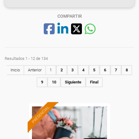
COMPARTIR
Resultados 1 - 12 de 134
Inicio
Anterior
1
2
3
4
5
6
7
8
9
10
Siguiente
Final
PRESENCIAL
Formación 100%
subvencionada.