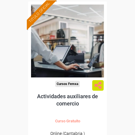
TITULO OFICIAL
Formación 100%
subvencionada.
Para desempleados,
trabajadores y autónomos
de Cantabria.
Para todos los sectores.
Cursos Femxa
Actividades auxiliares de
comercio
Curso Gratuito
Online (Cantabria )