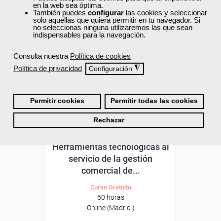
ONLINE
en la web sea óptima.
También puedes
configurar
las cookies y seleccionar
solo aquellas que quiera permitir en tu navegador. Si
Formación 100%
no seleccionas ninguna utilizaremos las que sean
subvencionada.
indispensables para la navegación.
Para desempleados,
Consulta nuestra
Política de cookies
trabajadores y autónomos
Política de privacidad
◮
de Madrid.
Configuración
Para todos los sectores.
Permitir cookies
Permitir todas las cookies
Rechazar
Cursos Femxa
Herramientas tecnológicas al
servicio de la gestión
comercial de...
Curso Gratuito
60 horas
Online (Madrid )