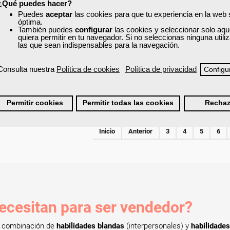
¿Qué puedes hacer?
Curso Gratuito
100 horas
Puedes
aceptar
las cookies para que tu experiencia en la web
óptima.
nline (toda España)
También puedes
configurar
las cookies y seleccionar solo aqu
quiera permitir en tu navegador. Si no seleccionas ninguna util
las que sean indispensables para la navegación.
Matrícula cerrada
Consulta nuestra
Política de cookies
Política de privacidad
Configu
4
260
Permitir cookies
Permitir todas las cookies
Rechaz
Inicio
Anterior
3
4
5
6
ecesitan para ser vendedor?
a combinación de
habilidades blandas
(interpersonales) y
habilidades