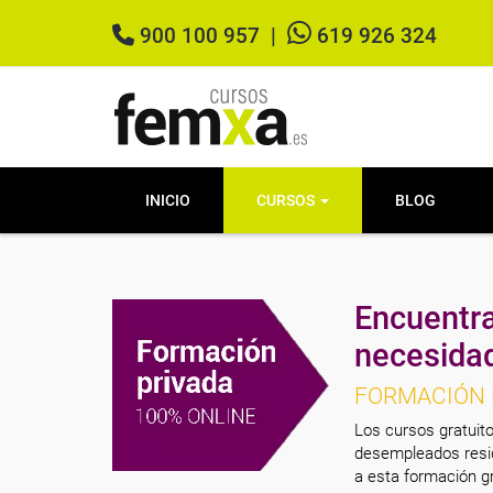
900 100 957
|
619 926 324
INICIO
CURSOS
BLOG
Encuentra
necesida
FORMACIÓN 
Los cursos gratuito
desempleados resid
a esta formación gr