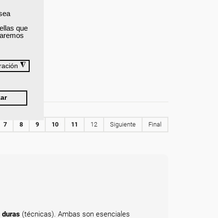
 sea
ellas que
izaremos
◮
ración
ar
7
8
9
10
11
12
Siguiente
Final
 duras
(técnicas). Ambas son esenciales