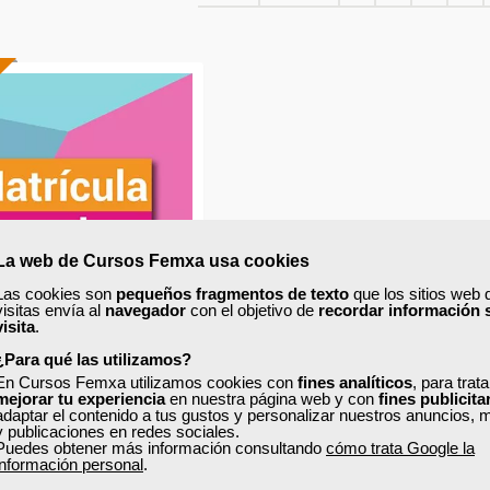
La web de Cursos Femxa usa cookies
Las cookies son
pequeños fragmentos de texto
que los sitios web 
visitas envía al
navegador
con el objetivo de
recordar información 
visita
.
¿Para qué las utilizamos?
xa
En Cursos Femxa utilizamos cookies con
fines analíticos
, para trat
mejorar tu experiencia
en nuestra página web y con
fines publicita
ño del montaje de
adaptar el contenido a tus gustos y personalizar nuestros anuncios, 
escaparates
y publicaciones en redes sociales.
Puedes obtener más información consultando
cómo trata Google la
información personal
.