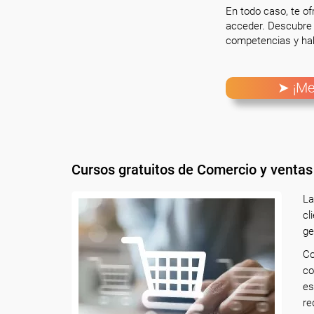
En todo caso, te o
acceder. Descubre 
competencias y hab
➤ ¡Me
Cursos gratuitos de Comercio y ventas
La
cl
ge
Co
co
e
re