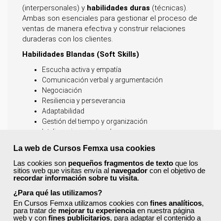
(interpersonales) y
habilidades duras
(técnicas).
Ambas son esenciales para gestionar el proceso de
ventas de manera efectiva y construir relaciones
duraderas con los clientes.
Habilidades Blandas (Soft Skills)
Escucha activa y empatía
Comunicación verbal y argumentación
Negociación
Resiliencia y perseverancia
Adaptabilidad
Gestión del tiempo y organización
Inteligencia emocional
Habilidades Duras (Hard Skills)
La web de Cursos Femxa usa cookies
Conocimiento profundo del producto/servicio
Las cookies son
pequeños fragmentos de texto
que los
sitios web que visitas envía al
navegador
con el objetivo de
Dominio del software de ventas (CRM)
recordar información sobre tu visita
.
Habilidades de presentación
¿Para qué las utilizamos?
Análisis de datos y prospección
En Cursos Femxa utilizamos cookies con
fines analíticos
,
Conocimiento del mercado y la competencia
para tratar de
mejorar tu experiencia
en nuestra página
web y con
fines publicitarios
, para adaptar el contenido a
En resumen, un vendedor eficaz equilibra estas