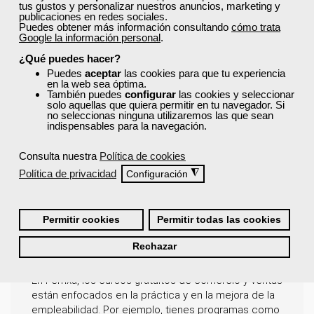
tus gustos y personalizar nuestros anuncios, marketing y
habilidades para no solo cerrar ventas, sino también
publicaciones en redes sociales.
para construir relaciones sólidas y fidelizar a los
Puedes obtener más información consultando
cómo trata
Google la información personal
.
clientes a largo plazo.
¿Qué puedes hacer?
¿Qué salidas profesionales
Puedes
aceptar
las cookies para que tu experiencia
en la web sea óptima.
tiene un curso de comercio y
También puedes
configurar
las cookies y seleccionar
solo aquellas que quiera permitir en tu navegador. Si
ventas?
no seleccionas ninguna utilizaremos las que sean
indispensables para la navegación.
La formación en comercio y ventas te prepara para
trabajar en una amplia variedad de puestos dentro
Consulta nuestra
Política de cookies
del ámbito comercial. Podrás desempeñarte como
Política de privacidad
◮
Configuración
dependiente, comercial, representante de
ventas, gestor de punto de venta o asesor
comercial.
También podrás optar a roles más
Permitir cookies
Permitir todas las cookies
especializados, como
responsable de marketing,
supervisor de equipos de ventas o técnico en
Rechazar
atención al cliente.
En Femxa, los cursos gratuitos de comercio y ventas
están enfocados en la práctica y en la mejora de la
empleabilidad. Por ejemplo, tienes programas como