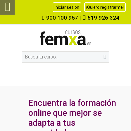
Iniciar sesión
¡Quiero registrarme!
900 100 957
|
619 926 324
Encuentra la formación
online que mejor se
adapta a tus