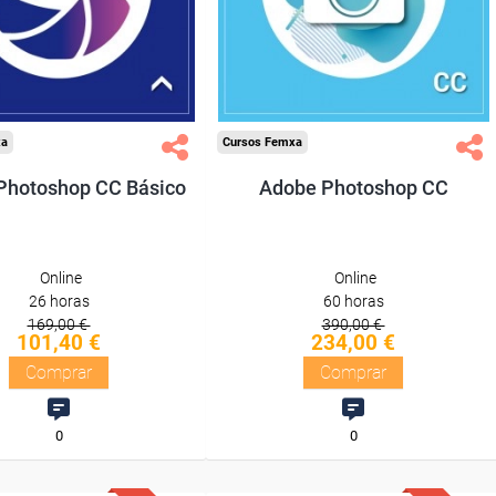
Diploma
Diploma
Compra segura
Compra segura
xa
Cursos Femxa
Photoshop CC Básico
Adobe Photoshop CC
Online
Online
26 horas
60 horas
169,00 €
390,00 €
101,40 €
234,00 €
Comprar
Comprar
0
0