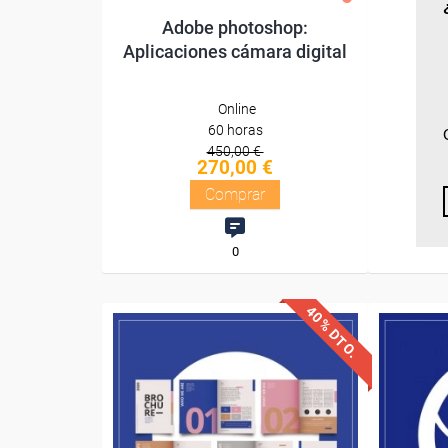
Adobe photoshop:
Ret
Aplicaciones cámara digital
Online
60 horas
450,00 €
270,00 €
Comprar
0
40% DTO.
Descuentos especiales
Desc
Sin requisitos de acceso
Sin re