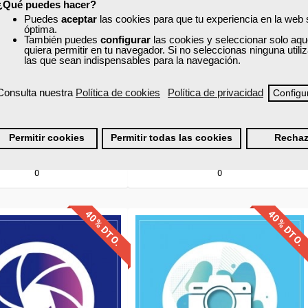
¿Qué puedes hacer?
oque fotográfico
Desarrollo de páginas web
Puedes
aceptar
las cookies para que tu experiencia en la web
óptima.
CSS y Joomla
También puedes
configurar
las cookies y seleccionar solo aqu
quiera permitir en tu navegador. Si no seleccionas ninguna util
las que sean indispensables para la navegación.
Online
Online
35 horas
100 horas
Consulta nuestra
Política de cookies
Política de privacidad
Configu
262,50 €
750,00 €
157,50 €
450,00 €
Comprar
Comprar
Permitir cookies
Permitir todas las cookies
Rechaz
0
0
40% DTO.
40% DTO.
uentos especiales
Descuentos especiales
quisitos de acceso
Sin requisitos de acceso