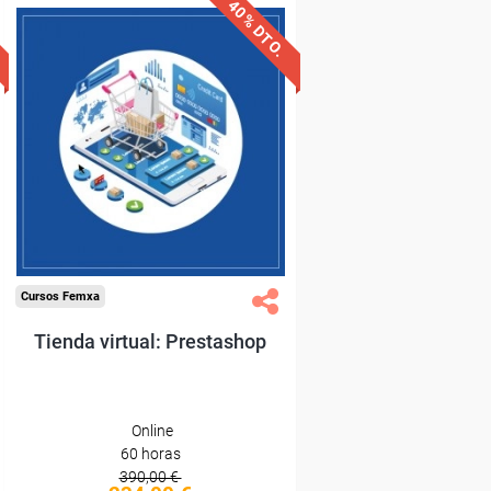
40% DTO.
Descuentos especiales
Sin requisitos de acceso
Diploma
Compra segura
Cursos Femxa
Tienda virtual: Prestashop
Online
60 horas
390,00 €