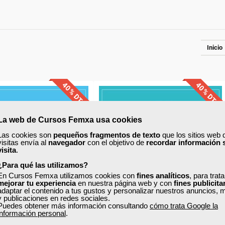
Inicio
40% DTO.
40% DTO.
uentos especiales
Descuentos especiales
La web de Cursos Femxa usa cookies
Las cookies son
pequeños fragmentos de texto
que los sitios web 
visitas envía al
navegador
con el objetivo de
recordar información 
quisitos de acceso
Sin requisitos de acceso
visita
.
¿Para qué las utilizamos?
Diploma
Diploma
En Cursos Femxa utilizamos cookies con
fines analíticos
, para trat
mejorar tu experiencia
en nuestra página web y con
fines publicita
adaptar el contenido a tus gustos y personalizar nuestros anuncios, 
Compra segura
Compra segura
y publicaciones en redes sociales.
Puedes obtener más información consultando
cómo trata Google la
información personal
.
xa
Cursos Femxa