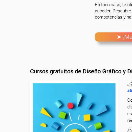
En todo caso, te o
acceder. Descubre 
competencias y hab
➤ ¡Me
Cursos gratuitos de Diseño Gráfico y 
¿Q
at
Co
di
e
re
¿N