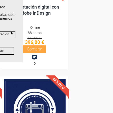
Maquetación digital con
 sea
Adobe InDesign
ellas que
izaremos
Online
88 horas
◮
ración
660,00 €
396,00 €
Comprar
ar
0
40% DTO.
Descuentos especiales
Sin requisitos de acceso