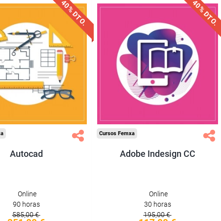
40% DTO.
40% DTO.
uentos especiales
Descuentos especiales
quisitos de acceso
Sin requisitos de acceso
Diploma
Diploma
Compra segura
Compra segura
xa
Cursos Femxa
Autocad
Adobe Indesign CC
Online
Online
90 horas
30 horas
585,00 €
195,00 €