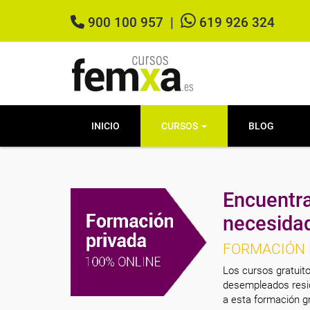
900 100 957
|
619 926 324
INICIO
CURSOS
BLOG
Encuentra
necesida
FORMACIÓN 
Los cursos gratuito
desempleados resid
a esta formación gr