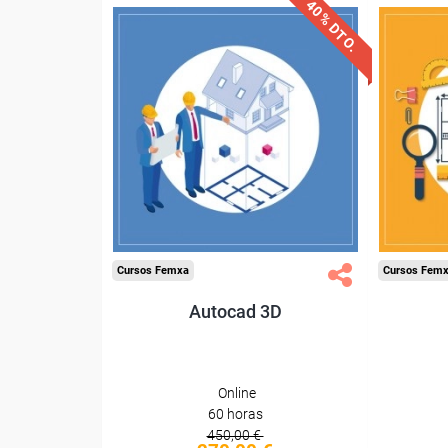
40% DTO.
Descuentos especiales
Desc
Sin requisitos de acceso
Sin re
Diploma
Compra segura
Cursos Femxa
Cursos Fem
Autocad 3D
Online
60 horas
450,00 €