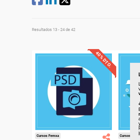
Resultados 13 - 24 de 42
40% DTO.
Descuentos especiales
Desc
Sin requisitos de acceso
Sin re
Diploma
Compra segura
Cursos Femxa
Cursos Fem