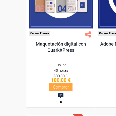
Diploma
Compra segura
Cursos Femxa
Cursos Fem
Maquetación digital con
Adobe 
QuarkXPress
Online
40 horas
300,00 €
180,00 €
Comprar
0