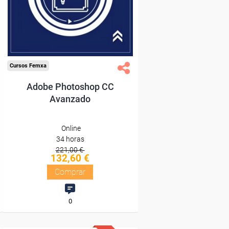
Diploma
Compra segura
Cursos Femxa
Adobe Photoshop CC
Avanzado
Online
34 horas
221,00 €
132,60 €
Comprar
0