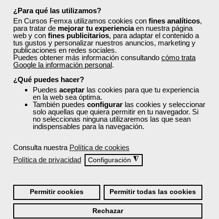
Matrícula cerrada
¿Para qué las utilizamos?
En Cursos Femxa utilizamos cookies con
fines analíticos
,
para tratar de
mejorar tu experiencia
en nuestra página
8
250
web y con
fines publicitarios
, para adaptar el contenido a
tus gustos y personalizar nuestros anuncios, marketing y
publicaciones en redes sociales.
Puedes obtener más información consultando
cómo trata
AULA VIRTUAL
Google la información personal
.
¿Qué puedes hacer?
Puedes
aceptar
las cookies para que tu experiencia
en la web sea óptima.
También puedes
configurar
las cookies y seleccionar
solo aquellas que quiera permitir en tu navegador. Si
no seleccionas ninguna utilizaremos las que sean
indispensables para la navegación.
Consulta nuestra
Política de cookies
Política de privacidad
◮
Configuración
Cursos Femxa
Permitir cookies
Permitir todas las cookies
Publicación de páginas web
Rechazar