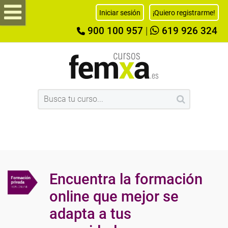
Iniciar sesión
¡Quiero registrarme!
900 100 957
|
619 926 324
Encuentra la formación
online que mejor se
adapta a tus