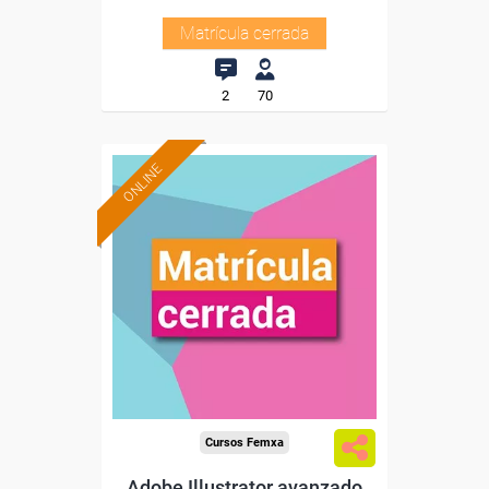
Matrícula cerrada
2
70
ONLINE
Cursos Femxa
Adobe Illustrator avanzado