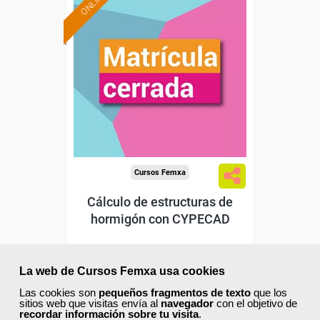
ONLINE
Cursos Femxa
Cálculo de estructuras de
hormigón con CYPECAD
Curso Gratuito
La web de Cursos Femxa usa cookies
80 horas
Online (toda España)
Las cookies son
pequeños fragmentos de texto
que los
sitios web que visitas envía al
navegador
con el objetivo de
recordar información sobre tu visita
.