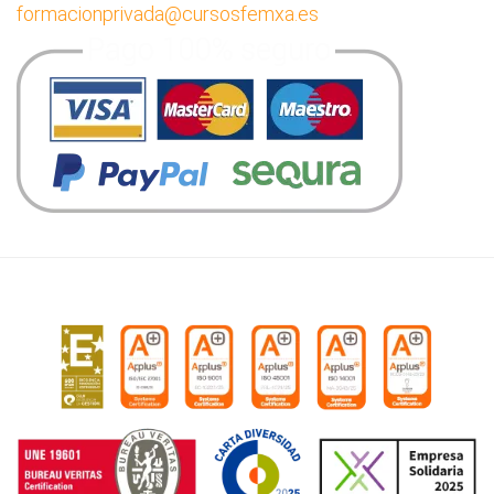
formacionprivada
@cursosfemxa.es