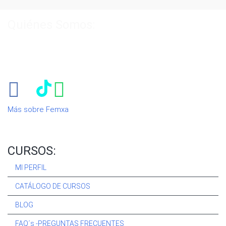
Quiénes Somos:
Especialistas en consultoría y
formación para el empleo
.
Nuestro objetivo diario es, única y exclusivamente, ayudarte a
conseguir tus metas profesionales ofreciéndote los mejores
cursos
del momento. ¿Te apuntas?
Más sobre Femxa
CURSOS:
MI PERFIL
CATÁLOGO DE CURSOS
BLOG
FAQ´s -PREGUNTAS FRECUENTES