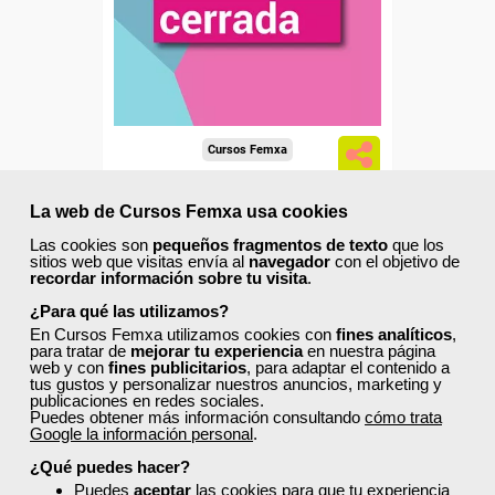
Cursos Femxa
Planificación comercial y
La web de Cursos Femxa usa cookies
técnicas de venta de
Las cookies son
pequeños fragmentos de texto
que los
productos y...
sitios web que visitas envía al
navegador
con el objetivo de
recordar información sobre tu visita
.
Curso Gratuito
25 horas
¿Para qué las utilizamos?
Online (toda España)
En Cursos Femxa utilizamos cookies con
fines analíticos
,
para tratar de
mejorar tu experiencia
en nuestra página
web y con
fines publicitarios
, para adaptar el contenido a
tus gustos y personalizar nuestros anuncios, marketing y
Matrícula cerrada
publicaciones en redes sociales.
Puedes obtener más información consultando
cómo trata
Google la información personal
.
2
76
¿Qué puedes hacer?
Puedes
aceptar
las cookies para que tu experiencia