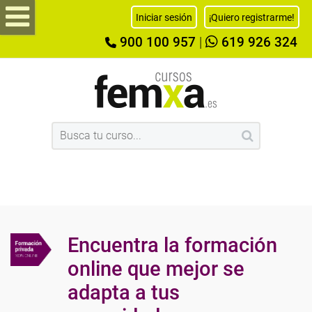
Iniciar sesión
¡Quiero registrarme!
900 100 957
|
619 926 324
Encuentra la formación
online que mejor se
adapta a tus