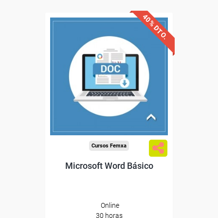
40% DTO.
Descuentos especiales
Sin requisitos de acceso
Diploma
Compra segura
Cursos Femxa
Microsoft Word Básico
Online
30 horas