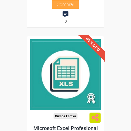
Comprar
0
40% DTO.
Descuentos especiales
Sin requisitos de acceso
Diploma
Compra segura
Cursos Femxa
Microsoft Excel Profesional