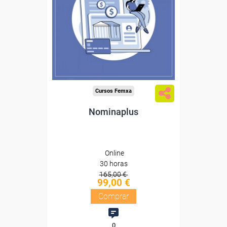
Sin requisitos de acceso
Diploma
Compra segura
Cursos Femxa
Nominaplus
Online
30 horas
165,00 €
99,00 €
Comprar
0