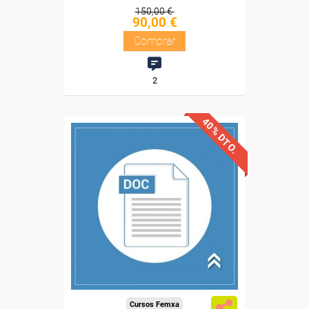
150,00 €
90,00 €
Comprar
2
40% DTO.
Descuentos especiales
Sin requisitos de acceso
Diploma
Compra segura
Cursos Femxa