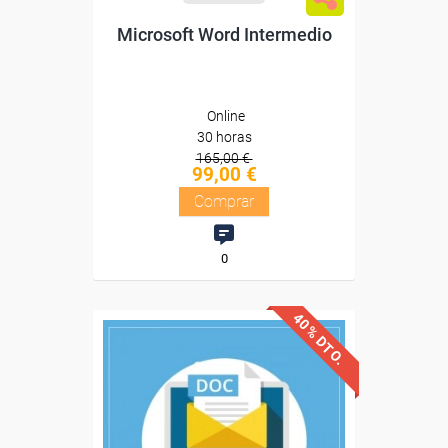
Microsoft Word Intermedio
Online
30 horas
165,00 €
99,00 €
Comprar
0
40% DTO.
Descuentos especiales
Sin requisitos de acceso