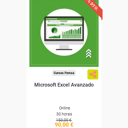
40% DTO.
Descuentos especiales
Sin requisitos de acceso
Diploma
Compra segura
Cursos Femxa
Microsoft Excel Avanzado
Online
30 horas
150,00 €
90,00 €