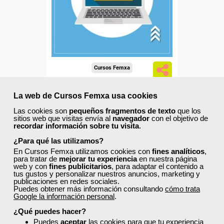
Diploma
Compra segura
Cursos Femxa
Microsoft Word Avanzado
La web de Cursos Femxa usa cookies
Las cookies son
pequeños fragmentos de texto
que los
sitios web que visitas envía al
navegador
con el objetivo de
recordar información sobre tu visita
.
Online
30 horas
¿Para qué las utilizamos?
195,00 €
En Cursos Femxa utilizamos cookies con
fines analíticos
,
117,00 €
para tratar de
mejorar tu experiencia
en nuestra página
web y con
fines publicitarios
, para adaptar el contenido a
Comprar
tus gustos y personalizar nuestros anuncios, marketing y
publicaciones en redes sociales.
Puedes obtener más información consultando
cómo trata
Google la información personal
.
0
¿Qué puedes hacer?
Puedes
aceptar
las cookies para que tu experiencia