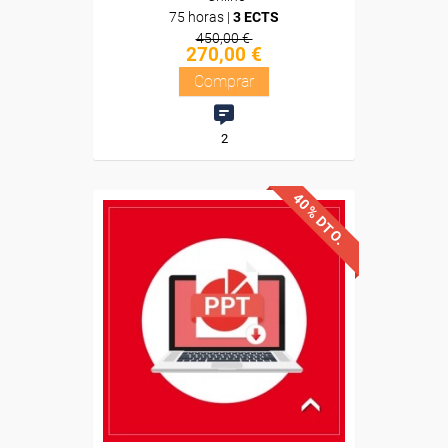
75 horas |
3 ECTS
450,00 €
270,00 €
Comprar
2
40% DTO.
Descuentos especiales
Sin requisitos de acceso
Diploma
Compra segura