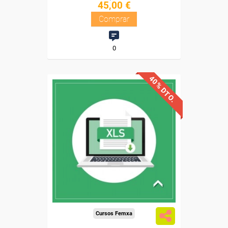
45,00 €
Comprar
0
40% DTO.
Descuentos especiales
Sin requisitos de acceso
Diploma
Compra segura
Cursos Femxa