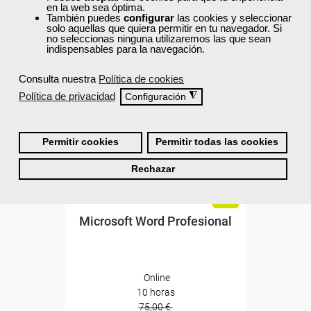
en la web sea óptima.
40% DTO.
También puedes
configurar
las cookies y seleccionar
solo aquellas que quiera permitir en tu navegador. Si
no seleccionas ninguna utilizaremos las que sean
indispensables para la navegación.
Descuentos especiales
Consulta nuestra
Política de cookies
Sin requisitos de acceso
Política de privacidad
◮
Configuración
Diploma
Permitir cookies
Permitir todas las cookies
Compra segura
Rechazar
Cursos Femxa
Microsoft Word Profesional
Online
10 horas
75,00 €