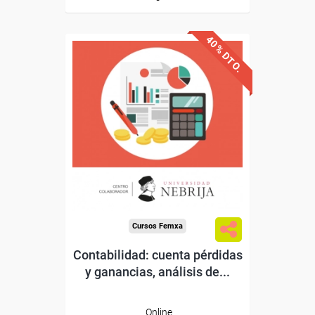
40% DTO.
Avalado y reconocido por
Universidad Nebrija
la
Sin requisitos de acceso
Doble titulación
Compra segura
Cursos Femxa
Contabilidad: cuenta pérdidas
y ganancias, análisis de...
Online