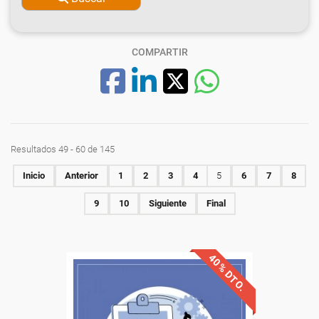
COMPARTIR
Resultados 49 - 60 de 145
Inicio
Anterior
1
2
3
4
5
6
7
8
9
10
Siguiente
Final
40% DTO.
Descuentos especiales