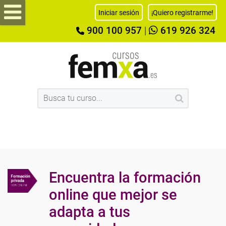
Iniciar sesión
¡Quiero registrarme!
900 100 957
|
619 926 324
Encuentra la formación
online que mejor se
adapta a tus