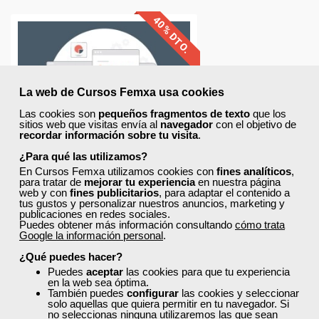
40% DTO.
Descuentos especiales
La web de Cursos Femxa usa cookies
Sin requisitos de acceso
Las cookies son
pequeños fragmentos de texto
que los
sitios web que visitas envía al
navegador
con el objetivo de
recordar información sobre tu visita
.
Doble titulación.
¿Para qué las utilizamos?
Compra segura
En Cursos Femxa utilizamos cookies con
fines analíticos
,
para tratar de
mejorar tu experiencia
en nuestra página
web y con
fines publicitarios
, para adaptar el contenido a
tus gustos y personalizar nuestros anuncios, marketing y
Cursos Femxa
publicaciones en redes sociales.
Puedes obtener más información consultando
cómo trata
Google la información personal
.
Contabilidad financiera
¿Qué puedes hacer?
Puedes
aceptar
las cookies para que tu experiencia
en la web sea óptima.
También puedes
configurar
las cookies y seleccionar
solo aquellas que quiera permitir en tu navegador. Si
no seleccionas ninguna utilizaremos las que sean