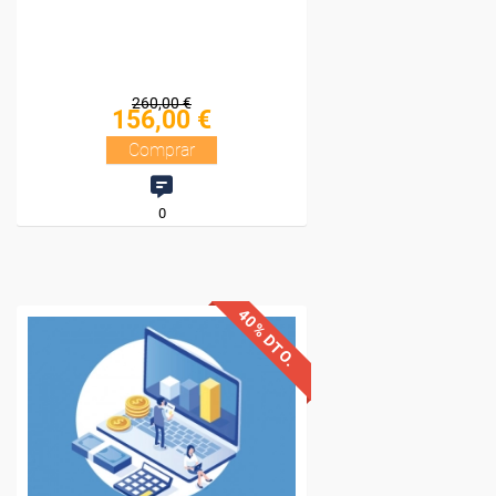
260,00 €
156,00 €
Comprar
0
40% DTO.
Descuentos especiales
Sin requisitos de acceso