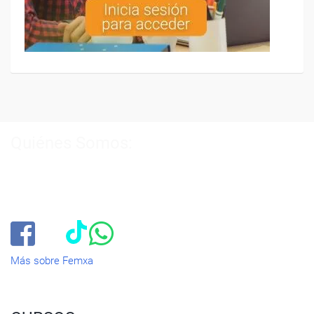
Quiénes Somos:
Especialistas en consultoría y
formación para el empleo
.
Nuestro objetivo diario es, única y exclusivamente, ayudarte a
conseguir tus metas profesionales ofreciéndote los mejores
cursos
del momento. ¿Te apuntas?
Más sobre Femxa