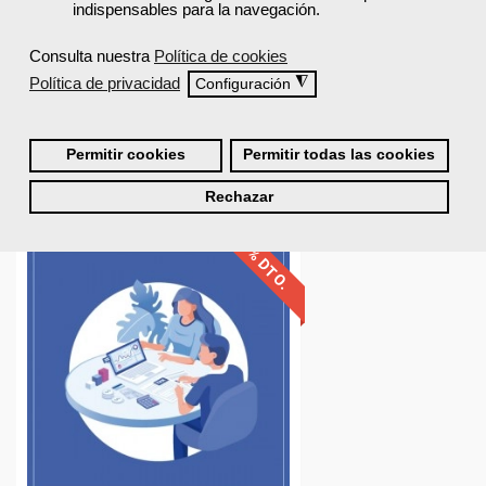
indispensables para la navegación.
750,00 €
450,00 €
Consulta nuestra
Política de cookies
Comprar
Política de privacidad
◮
Configuración
0
Permitir cookies
Permitir todas las cookies
Rechazar
40% DTO.
Descuentos especiales
Sin requisitos de acceso
Doble titulación.
Compra segura