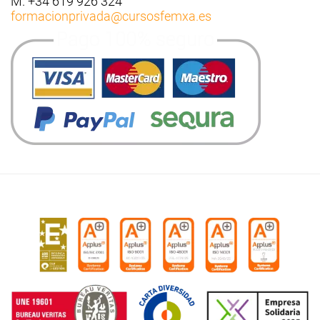
M. +34 619 926 324
formacionprivada
@cursosfemxa.es