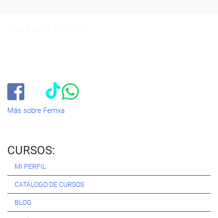
Quiénes Somos:
Especialistas en consultoría y
formación para el empleo
.
Nuestro objetivo diario es, única y exclusivamente, ayudarte a
conseguir tus metas profesionales ofreciéndote los mejores
cursos
del momento. ¿Te apuntas?
Más sobre Femxa
CURSOS:
MI PERFIL
CATÁLOGO DE CURSOS
BLOG