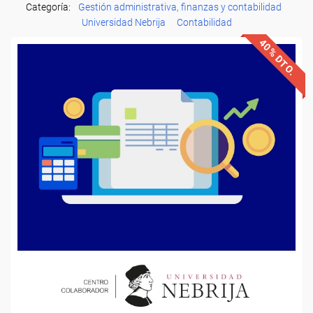
Categoría:
Gestión administrativa, finanzas y contabilidad
Universidad Nebrija
Contabilidad
40% DTO.