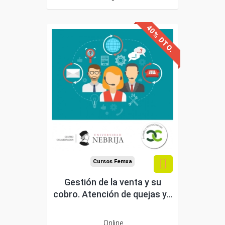
40% DTO.
Avalado y reconocido por
Universidad Nebrija
la
Sin requisitos de acceso
Doble titulación
Compra segura
Cursos Femxa
Gestión de la venta y su
cobro. Atención de quejas y...
Online