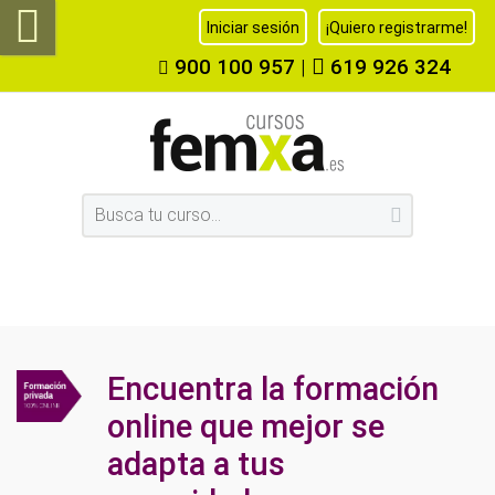
Iniciar sesión
¡Quiero registrarme!
900 100 957
|
619 926 324
Encuentra la formación
online que mejor se
adapta a tus