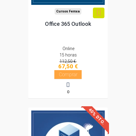
Cursos Femxa
Office 365 Outlook
Online
15 horas
112,50 €
67,50 €
Comprar
0
40% DTO.
Descuentos especiales