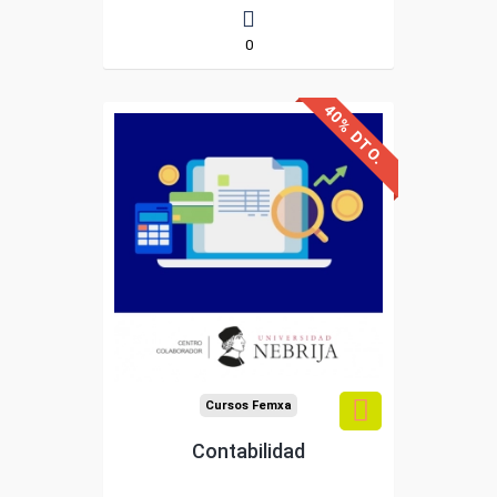
0
40% DTO.
Avalado y reconocido por
Universidad Nebrija
la
Sin requisitos de acceso
Doble titulación
Compra segura
Cursos Femxa
Contabilidad