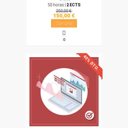
50 horas |
2 ECTS
250,00 €
150,00 €
Comprar
0
40% DTO.
Descuentos especiales
Sin requisitos de acceso
Diploma
Compra segura