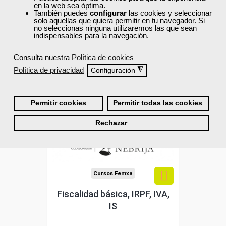
en la web sea óptima.
4
También puedes
configurar
las cookies y seleccionar
solo aquellas que quiera permitir en tu navegador. Si
no seleccionas ninguna utilizaremos las que sean
indispensables para la navegación.
40% DTO.
Consulta nuestra
Política de cookies
Avalado y reconocido por
Política de privacidad
◮
Configuración
Universidad Nebrija
la
Sin requisitos de acceso
Permitir cookies
Permitir todas las cookies
Doble titulación
Rechazar
Compra segura
Cursos Femxa
Fiscalidad básica, IRPF, IVA,
IS