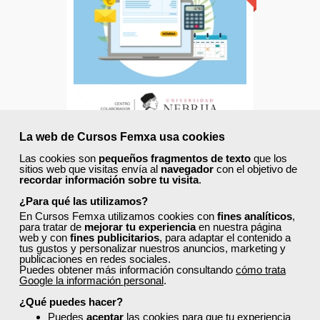
Universidad Nebrija
la
Sin requisitos de acceso
Doble titulación
Compra segura
La web de Cursos Femxa usa cookies
Cursos Femxa
Las cookies son
pequeños fragmentos de texto
que los
sitios web que visitas envía al
navegador
con el objetivo de
Nóminas y seguros sociales
recordar información sobre tu visita
.
¿Para qué las utilizamos?
En Cursos Femxa utilizamos cookies con
fines analíticos
,
para tratar de
mejorar tu experiencia
en nuestra página
Online
web y con
fines publicitarios
, para adaptar el contenido a
75 horas |
3 ECTS
tus gustos y personalizar nuestros anuncios, marketing y
publicaciones en redes sociales.
450,00 €
Puedes obtener más información consultando
cómo trata
270,00 €
Google la información personal
.
Comprar
¿Qué puedes hacer?
Puedes
aceptar
las cookies para que tu experiencia