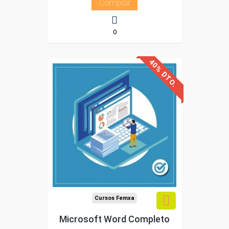
Comprar
0
40% DTO.
Descuentos especiales
Sin requisitos de acceso
Diploma
Compra segura
Cursos Femxa
Microsoft Word Completo