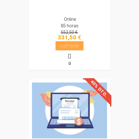
Online
85 horas
552,50 €
331,50 €
Comprar
0
40% DTO.
Descuentos especiales
Sin requisitos de acceso
Doble titulación