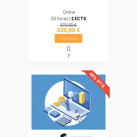
Online
50 horas |
2 ECTS
375,00 €
225,00 €
Comprar
7
40% DTO.
Avalado y reconocido por
Universidad Nebrija
la
Sin requisitos de acceso
Doble titulación