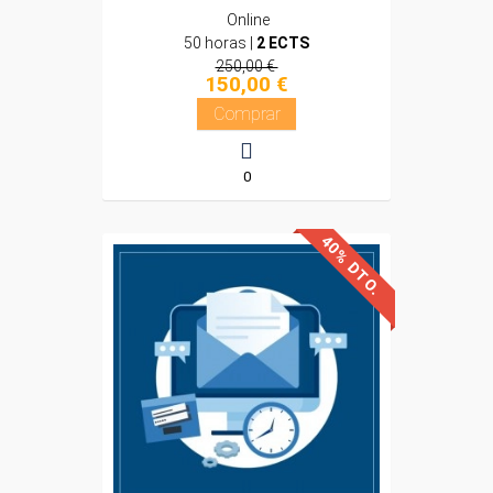
Online
50 horas |
2 ECTS
250,00 €
150,00 €
Comprar
0
40% DTO.
Descuentos especiales
Sin requisitos de acceso
Diploma
Compra segura