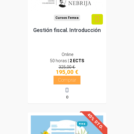
Compra segura
Cursos Femxa
Gestión fiscal. Introducción
Online
50 horas |
2 ECTS
325,00 €
195,00 €
Comprar
0
40% DTO.
Avalado y reconocido por