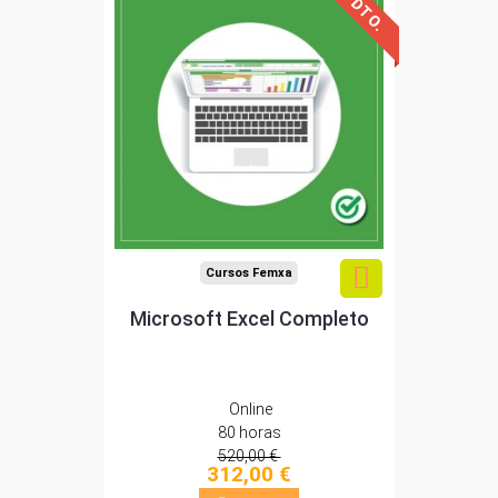
40% DTO.
Descuentos especiales
Sin requisitos de acceso
Diploma
Compra segura
Cursos Femxa
Microsoft Excel Completo
Online
80 horas
520,00 €
312,00 €