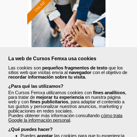
ONLINE
Formación 100%
subvencionada.
Para desempleados,
trabajadores y
autónomos de Madrid.
Para todos los sectores.
La web de Cursos Femxa usa cookies
Las cookies son
pequeños fragmentos de texto
que los
sitios web que visitas envía al
navegador
con el objetivo de
recordar información sobre tu visita
.
Cursos Femxa
¿Para qué las utilizamos?
Dirección de equipos y
En Cursos Femxa utilizamos cookies con
fines analíticos
,
para tratar de
mejorar tu experiencia
en nuestra página
coaching
web y con
fines publicitarios
, para adaptar el contenido a
tus gustos y personalizar nuestros anuncios, marketing y
publicaciones en redes sociales.
Puedes obtener más información consultando
cómo trata
Curso Gratuito
Google la información personal
.
25 horas
¿Qué puedes hacer?
Online (Madrid )
Puedes
aceptar
las cookies para que tu experiencia