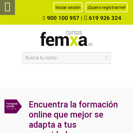
Iniciar sesión
¡Quiero registrarme!
900 100 957
|
619 926 324
Encuentra la formación
online que mejor se
adapta a tus