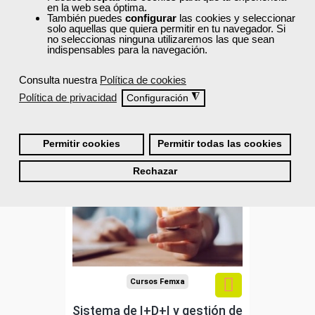
en la web sea óptima.
Ver curso
También puedes
configurar
las cookies y seleccionar
solo aquellas que quiera permitir en tu navegador. Si
no seleccionas ninguna utilizaremos las que sean
indispensables para la navegación.
0
296
Consulta nuestra
Política de cookies
Política de privacidad
◮
Configuración
ONLINE
Formación 100%
Permitir cookies
Permitir todas las cookies
subvencionada.
Rechazar
Para trabajadores y
autónomos de Madrid.
Para todos los sectores.
Cursos Femxa
Sistema de I+D+I y gestión de