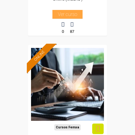
Ver curso
0
87
ONLINE
Formación 100%
subvencionada.
Para trabajadores y
autónomos de Madrid.
Para todos los sectores.
Cursos Femxa