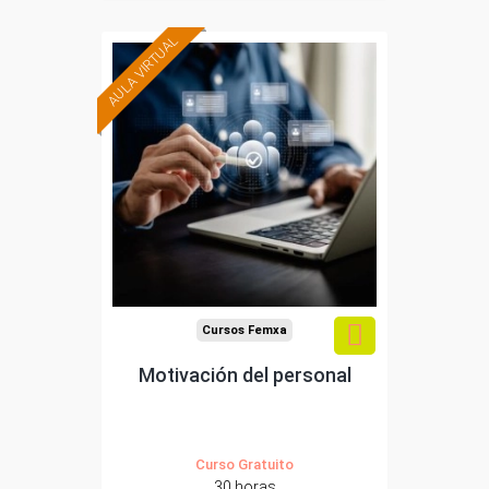
AULA VIRTUAL
Formación 100%
subvencionada.
Para trabajadores y
autónomos de Madrid.
Para todos los sectores.
Cursos Femxa
Motivación del personal
Curso Gratuito
30 horas