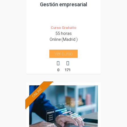
Gestión empresarial
Curso Gratuito
55 horas
Online (Madrid )
Ver curso
0
171
ONLINE
Formación 100%
subvencionada.
Para trabajadores y
autónomos de Madrid.