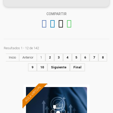
COMPARTIR
Resultados 1 - 12 de 142
Inicio
Anterior
1
2
3
4
5
6
7
8
9
10
Siguiente
Final
AULA VIRTUAL
Formación 100%
subvencionada.