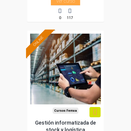
Ver curso
0
117
ONLINE
Formación 100%
subvencionada.
Para desempleados,
trabajadores y
autónomos.
Sector
-Grandes Almacenes.
Cursos Femxa
Gestión informatizada de
stock y logística