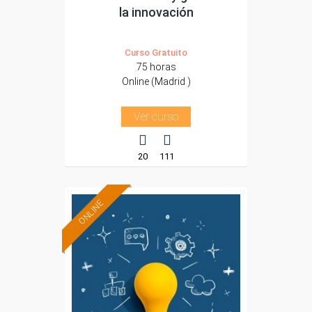
la innovación
Curso Gratuito
75 horas
Online (Madrid )
Ver curso
20
111
ONLINE
Formación 100%
subvencionada.
Para trabajadores y
autónomos de Madrid.