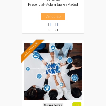
Presencial - Aula virtual en Madrid
Ver curso
0
31
AULA VIRTUAL
Formación 100%
subvencionada.
Para trabajadores y
autónomos de Madrid.
Para todos los sectores.
Cursos Femxa