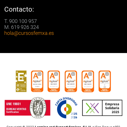
Contacto:
T. 900 100 957
M. 619 926 324
hola
@cursosfemxa.es