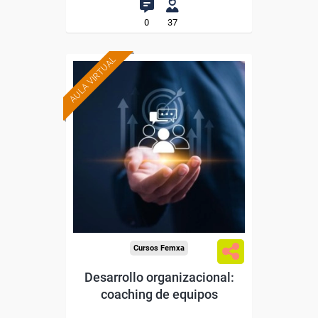
0
37
AULA VIRTUAL
Formación 100%
subvencionada.
Para trabajadores y
autónomos de Madrid.
Para todos los sectores.
Cursos Femxa
Desarrollo organizacional:
coaching de equipos