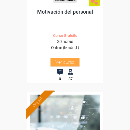
Motivación del personal
Curso Gratuito
30 horas
Online (Madrid )
Ver curso
0
87
ONLINE
Formación 100%
subvencionada.
Para trabajadores y