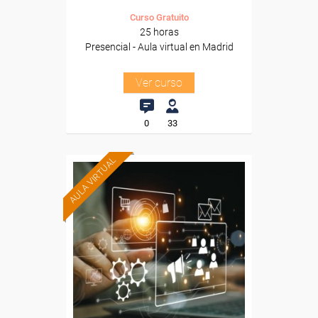
Curso Gratuito
25 horas
Presencial - Aula virtual en Madrid
Ver curso
0
33
AULA VIRTUAL
Formación 100%
subvencionada.
Para trabajadores y
autónomos de Madrid.
Para todos los sectores.