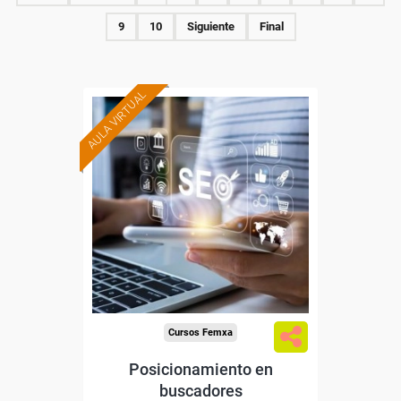
9
10
Siguiente
Final
AULA VIRTUAL
Formación 100%
subvencionada.
Para desempleados,
trabajadores y autónomos
de Madrid.
Para todos los sectores.
Cursos Femxa
Posicionamiento en
buscadores