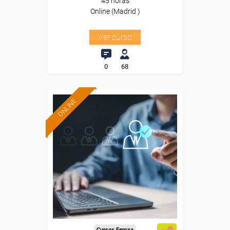
45 horas
Online (Madrid )
Ver curso
0
68
ONLINE
Formación 100%
subvencionada.
Para trabajadores y
autónomos de Madrid.
Para todos los sectores.
Cursos Femxa