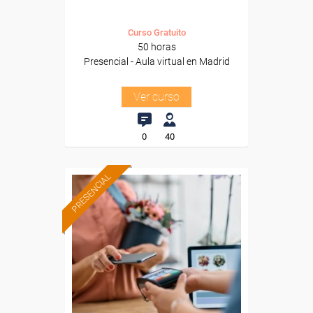
Curso Gratuito
50 horas
Presencial - Aula virtual en Madrid
Ver curso
0
40
PRESENCIAL
Formación 100%
subvencionada.
Para desempleados,
trabajadores y autónomos
de Cantabria.
Para todos los sectores.