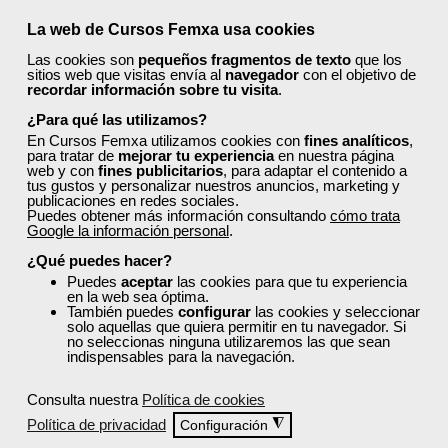
Curso Gratuito
45 horas
La web de Cursos Femxa usa cookies
Online (Madrid )
Las cookies son
pequeños fragmentos de texto
que los
sitios web que visitas envía al
navegador
con el objetivo de
recordar información sobre tu visita
.
Ver curso
¿Para qué las utilizamos?
En Cursos Femxa utilizamos cookies con
fines analíticos
,
0
129
para tratar de
mejorar tu experiencia
en nuestra página
web y con
fines publicitarios
, para adaptar el contenido a
tus gustos y personalizar nuestros anuncios, marketing y
publicaciones en redes sociales.
Puedes obtener más información consultando
cómo trata
ONLINE
Google la información personal
.
¿Qué puedes hacer?
Formación 100%
subvencionada.
Puedes
aceptar
las cookies para que tu experiencia
en la web sea óptima.
También puedes
configurar
las cookies y seleccionar
solo aquellas que quiera permitir en tu navegador. Si
Para trabajadores y
no seleccionas ninguna utilizaremos las que sean
autónomos de Madrid.
indispensables para la navegación.
Para todos los sectores.
Consulta nuestra
Política de cookies
Política de privacidad
◮
Configuración