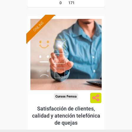
0
171
ONLINE
Formación 100%
subvencionada.
Para desempleados,
trabajadores y autónomos
de Madrid.
Para todos los sectores.
Cursos Femxa
Satisfacción de clientes,
calidad y atención telefónica
de quejas