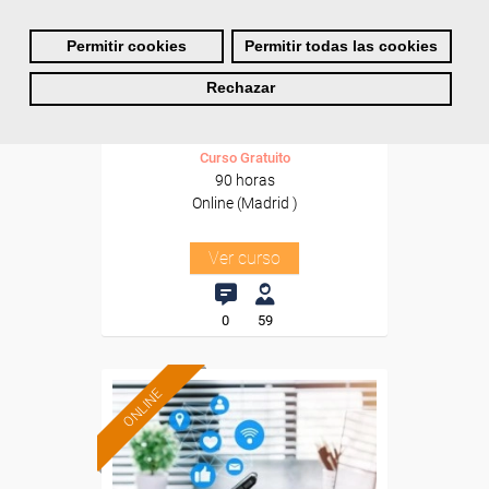
Cursos Femxa
Permitir cookies
Permitir todas las cookies
Gestión del marketing 2.0
Rechazar
Curso Gratuito
90 horas
Online (Madrid )
Ver curso
0
59
ONLINE
Formación 100%
subvencionada.