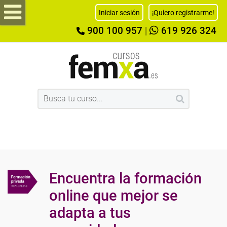
Iniciar sesión
¡Quiero registrarme!
900 100 957
|
619 926 324
Encuentra la formación
online que mejor se
adapta a tus