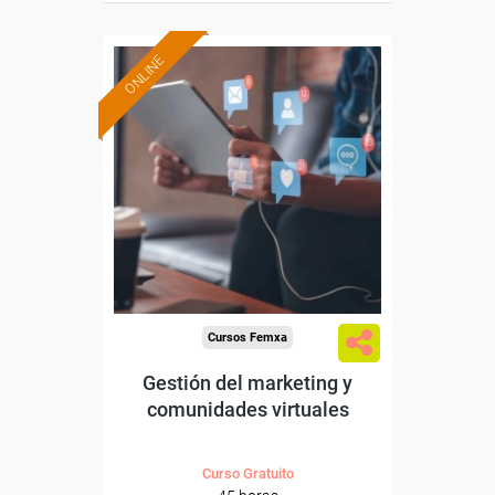
ONLINE
Formación 100%
subvencionada.
Para desempleados,
trabajadores y autónomos
de Madrid.
Para todos los sectores.
Cursos Femxa
Gestión del marketing y
comunidades virtuales
Curso Gratuito