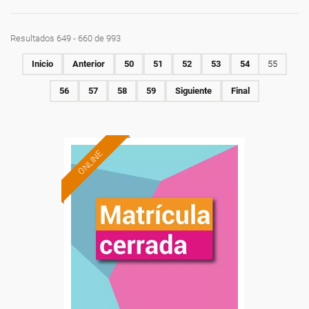
Resultados 649 - 660 de 993
Inicio
Anterior
50
51
52
53
54
55
56
57
58
59
Siguiente
Final
ONLINE