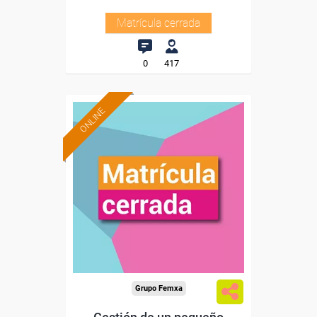
Matrícula cerrada
0
417
ONLINE
Grupo Femxa