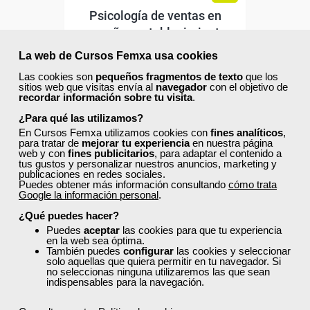
Psicología de ventas en
pequeños establecimientos
comerciales
La web de Cursos Femxa usa cookies
Curso Gratuito
Las cookies son
pequeños fragmentos de texto
que los
sitios web que visitas envía al
navegador
con el objetivo de
180 horas
recordar información sobre tu visita
.
Online (toda España)
¿Para qué las utilizamos?
En Cursos Femxa utilizamos cookies con
fines analíticos
,
Matrícula cerrada
para tratar de
mejorar tu experiencia
en nuestra página
web y con
fines publicitarios
, para adaptar el contenido a
tus gustos y personalizar nuestros anuncios, marketing y
publicaciones en redes sociales.
4
246
Puedes obtener más información consultando
cómo trata
Google la información personal
.
¿Qué puedes hacer?
ONLINE
Puedes
aceptar
las cookies para que tu experiencia
en la web sea óptima.
También puedes
configurar
las cookies y seleccionar
solo aquellas que quiera permitir en tu navegador. Si
no seleccionas ninguna utilizaremos las que sean
indispensables para la navegación.