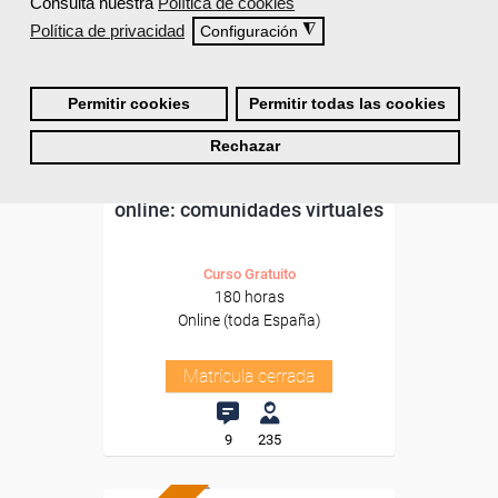
Consulta nuestra
Política de cookies
Política de privacidad
◮
Configuración
Permitir cookies
Permitir todas las cookies
Grupo Femxa
Rechazar
Marketing y reputación
online: comunidades virtuales
Curso Gratuito
180 horas
Online (toda España)
Matrícula cerrada
9
235