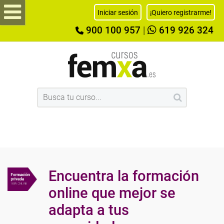
Iniciar sesión
¡Quiero registrarme!
900 100 957
|
619 926 324
Encuentra la formación
online que mejor se
adapta a tus