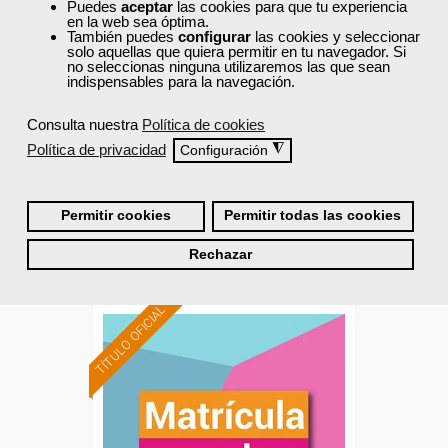
Puedes
aceptar
las cookies para que tu experiencia
en la web sea óptima.
Atención sociosanitaria a
También puedes
configurar
las cookies y seleccionar
personas dependientes en
solo aquellas que quiera permitir en tu navegador. Si
no seleccionas ninguna utilizaremos las que sean
instituciones...
indispensables para la navegación.
Curso Gratuito
Consulta nuestra
Política de cookies
Política de privacidad
◮
Configuración
Presencial - Aula virtual en Cantabria
Matrícula cerrada
Permitir cookies
Permitir todas las cookies
Rechazar
4
7
TÍTULO OFICIAL