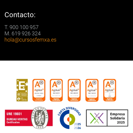
Contacto:
T. 900 100 957
M. 619 926 324
hola
@cursosfemxa.es