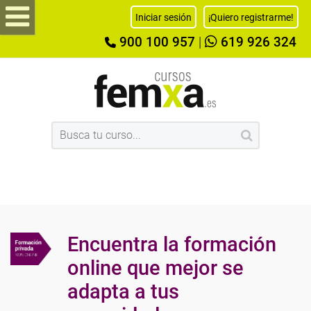
Iniciar sesión
¡Quiero registrarme!
900 100 957
|
619 926 324
Encuentra la formación
online que mejor se
adapta a tus