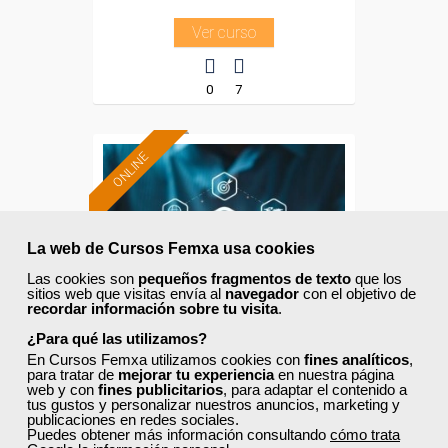
Ver curso
0
7
ONLINE
Formación 100%
subvencionada.
La web de Cursos Femxa usa cookies
Para desempleados,
trabajadores y
Las cookies son
pequeños fragmentos de texto
que los
autónomos.
sitios web que visitas envía al
navegador
con el objetivo de
recordar información sobre tu visita
.
Sector
¿Para qué las utilizamos?
-Comercio.
En Cursos Femxa utilizamos cookies con
fines analíticos
,
para tratar de
mejorar tu experiencia
en nuestra página
web y con
fines publicitarios
, para adaptar el contenido a
tus gustos y personalizar nuestros anuncios, marketing y
Cursos Femxa
publicaciones en redes sociales.
Puedes obtener más información consultando
cómo trata