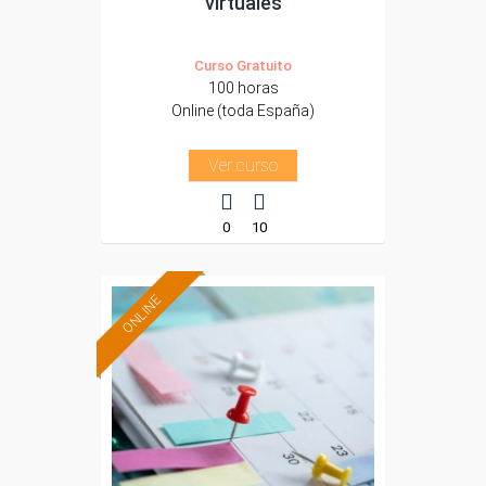
virtuales
Curso Gratuito
100 horas
Online (toda España)
Ver curso
0
10
ONLINE
Formación 100%
subvencionada.
Para desempleados,
trabajadores y
autónomos.
Sector