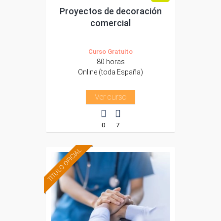
Proyectos de decoración
comercial
Curso Gratuito
80 horas
Online (toda España)
Ver curso
0
7
TÍTULO OFICIAL
Formación 100%
subvencionada.
Para desempleados,
trabajadores y