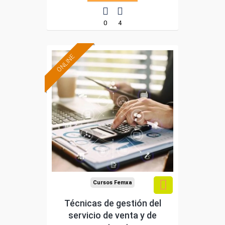
0
4
ONLINE
Formación 100%
subvencionada.
Para desempleados,
trabajadores y
autónomos.
Sector
-Comercio.
Cursos Femxa
Técnicas de gestión del
servicio de venta y de