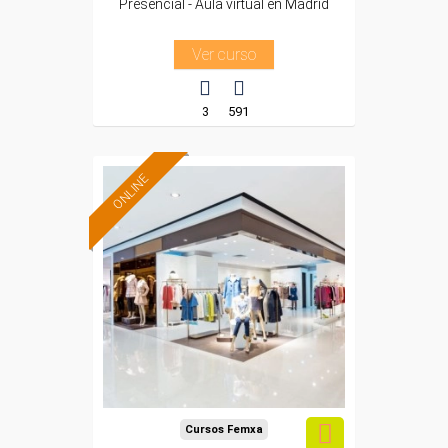
Presencial - Aula virtual en Madrid
Ver curso
3
591
ONLINE
Formación 100%
subvencionada.
Para desempleados,
trabajadores y
autónomos.
Sector
-Comercio.
Cursos Femxa