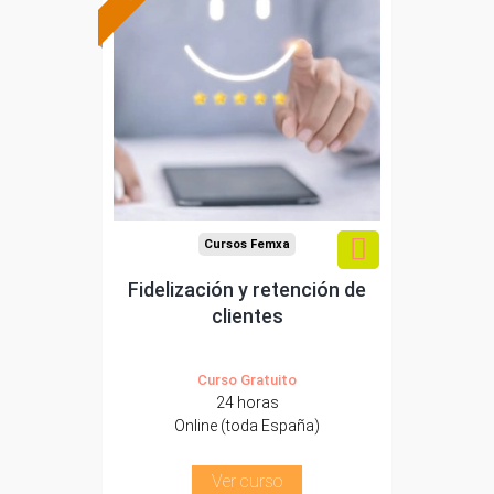
Formación 100%
subvencionada.
Para desempleados,
trabajadores y
autónomos.
Sector
-Comercio.
Cursos Femxa
Fidelización y retención de
clientes
Curso Gratuito
24 horas
Online (toda España)
Ver curso