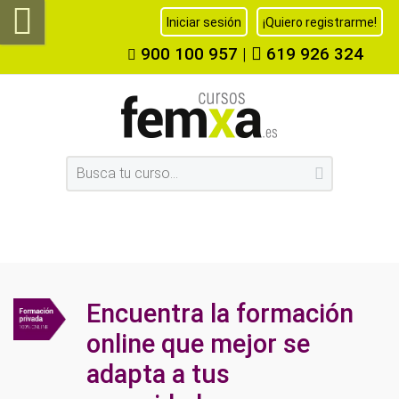
Iniciar sesión
¡Quiero registrarme!
900 100 957
|
619 926 324
Encuentra la formación
online que mejor se
adapta a tus