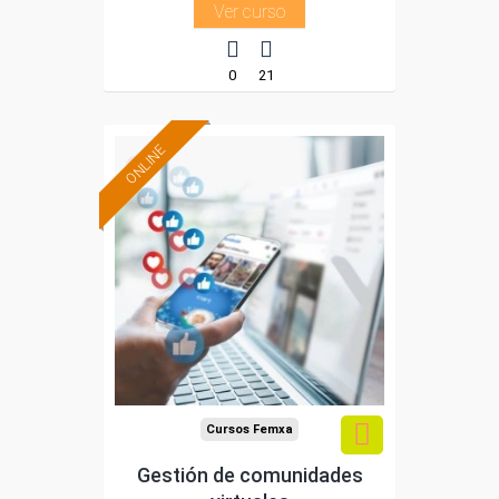
Ver curso
0
21
ONLINE
Formación 100%
subvencionada.
Para desempleados,
trabajadores y
autónomos.
Sector
-Comercio.
Cursos Femxa
Gestión de comunidades