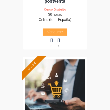
postventa
Curso Gratuito
30 horas
Online (toda España)
Ver curso
0
1
ONLINE
Formación 100%
subvencionada.
Para desempleados,
trabajadores y
autónomos.
Sector
-Comercio.