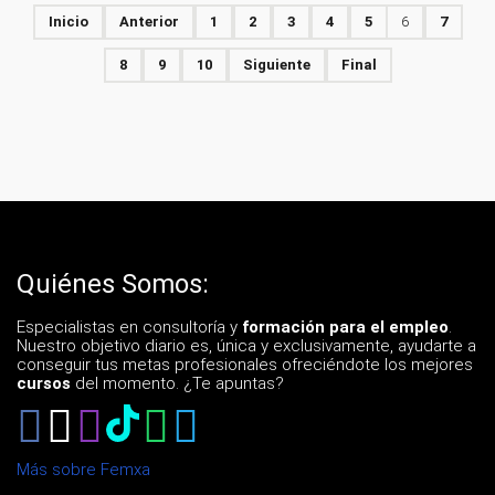
Inicio
Anterior
1
2
3
4
5
6
7
8
9
10
Siguiente
Final
Quiénes Somos:
Especialistas en consultoría y
formación para el empleo
.
Nuestro objetivo diario es, única y exclusivamente, ayudarte a
conseguir tus metas profesionales ofreciéndote los mejores
cursos
del momento. ¿Te apuntas?
Más sobre Femxa