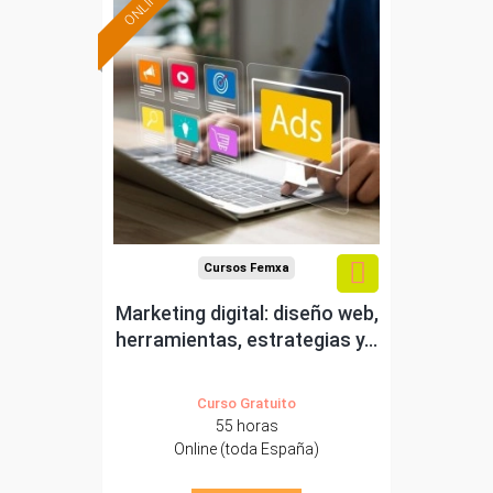
ONLINE
Formación 100%
subvencionada.
Para desempleados,
trabajadores y
autónomos.
Sector
-Comercio.
Cursos Femxa
Marketing digital: diseño web,
herramientas, estrategias y...
Curso Gratuito
55 horas
Online (toda España)