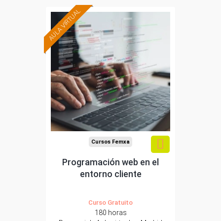
AULA VIRTUAL
Formación 100%
subvencionada.
Para desempleados,
trabajadores y
autónomos.
Para todos los sectores.
Cursos Femxa
Programación web en el
entorno cliente
Curso Gratuito
180 horas