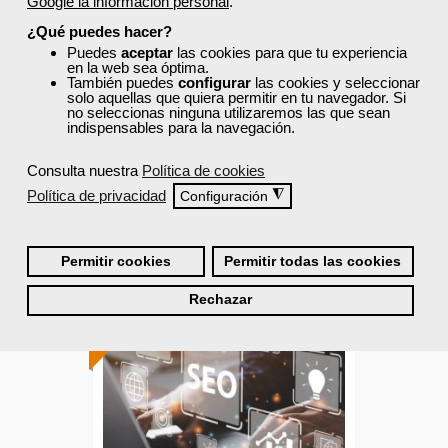
Control de metodos y
Google la información personal
.
tiempos en procesos
¿Qué puedes hacer?
Puedes
aceptar
las cookies para que tu experiencia
en la web sea óptima.
También puedes
configurar
las cookies y seleccionar
Curso Gratuito
solo aquellas que quiera permitir en tu navegador. Si
30 horas
no seleccionas ninguna utilizaremos las que sean
Online (toda España)
indispensables para la navegación.
Consulta nuestra
Política de cookies
Ver curso
Política de privacidad
◮
Configuración
1
2
Permitir cookies
Permitir todas las cookies
ONLINE
Rechazar
Formación 100%
subvencionada.
Para desempleados,
trabajadores y
autónomos.