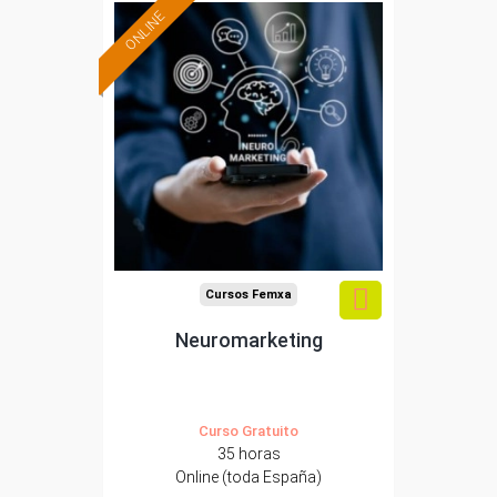
ONLINE
Formación 100%
subvencionada.
Para desempleados,
trabajadores y
autónomos.
Sector
-Comercio.
Cursos Femxa
Neuromarketing
Curso Gratuito
35 horas
Online (toda España)