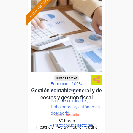
AULA VIRTUAL
Cursos Femxa
Formación 100%
Gestión contable general y de
subvencionada.
costes y gestión fiscal
Para desempleados,
trabajadores y autónomos
de Madrid.
Curso Gratuito
60 horas
Para todos los sectores.
Presencial - Aula virtual en Madrid