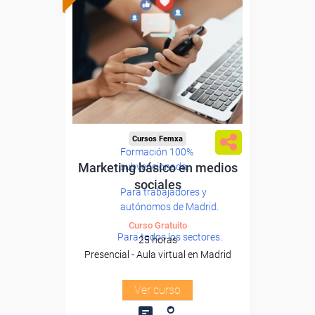
Cursos Femxa
Formación 100%
Marketing básico en medios
subvencionada.
sociales
Para trabajadores y
autónomos de Madrid.
Curso Gratuito
Para todos los sectores.
25 horas
Presencial - Aula virtual en Madrid
Ver curso