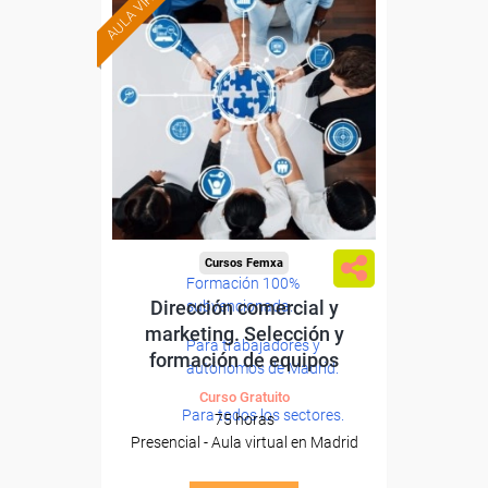
AULA VIRTUAL
Cursos Femxa
Formación 100%
Dirección comercial y
subvencionada.
marketing. Selección y
Para trabajadores y
formación de equipos
autónomos de Madrid.
Curso Gratuito
Para todos los sectores.
75 horas
Presencial - Aula virtual en Madrid