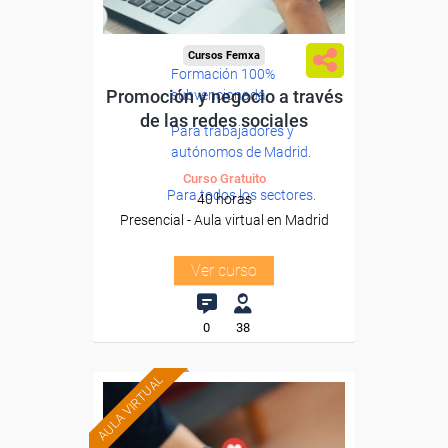
Cursos Femxa
Formación 100%
Promoción y negocio a través
subvencionada.
de las redes sociales
Para trabajadores y
autónomos de Madrid.
Curso Gratuito
Para todos los sectores.
40 horas
Presencial - Aula virtual en Madrid
Ver curso
0
38
AULA VIRTUAL