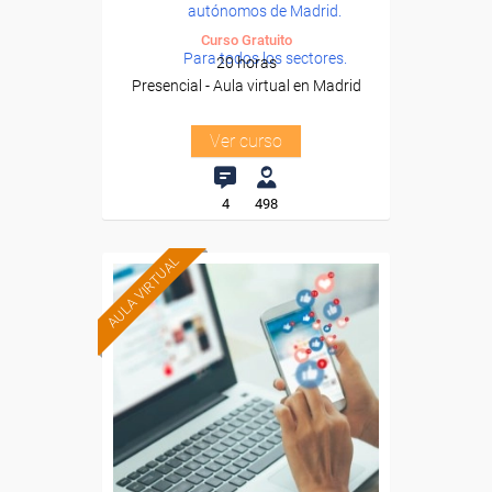
autónomos de Madrid.
Curso Gratuito
Para todos los sectores.
20 horas
Presencial - Aula virtual en Madrid
Ver curso
4
498
AULA VIRTUAL