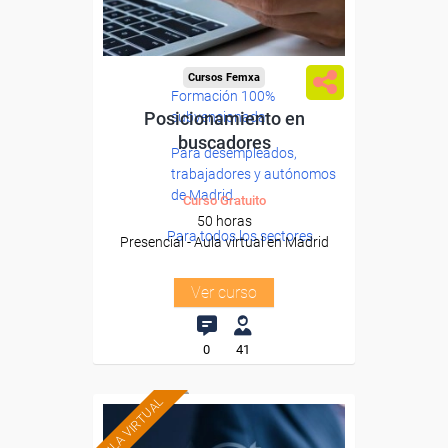
Cursos Femxa
Formación 100%
Posicionamiento en
subvencionada.
buscadores
Para desempleados,
trabajadores y autónomos
de Madrid.
Curso Gratuito
50 horas
Para todos los sectores.
Presencial - Aula virtual en Madrid
Ver curso
0
41
AULA VIRTUAL