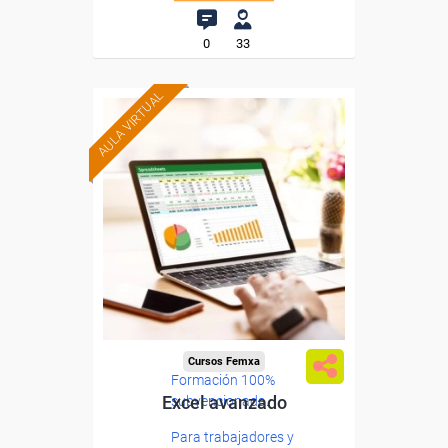
0
33
AULA VIRTUAL
Cursos Femxa
Formación 100%
Excel avanzado
subvencionada.
Para trabajadores y