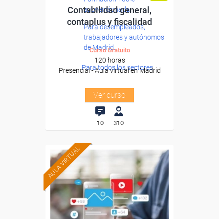
Contabilidad general,
subvencionada.
contaplus y fiscalidad
Para desempleados,
trabajadores y autónomos
de Madrid.
Curso Gratuito
120 horas
Para todos los sectores.
Presencial - Aula virtual en Madrid
Ver curso
10
310
AULA VIRTUAL