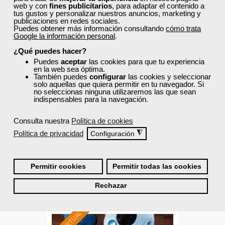
web y con
fines publicitarios
, para adaptar el contenido a
tus gustos y personalizar nuestros anuncios, marketing y
publicaciones en redes sociales.
Puedes obtener más información consultando
cómo trata
Google la información personal
.
¿Qué puedes hacer?
Cursos Femxa
Formación 100%
Puedes
aceptar
las cookies para que tu experiencia
en la web sea óptima.
Técnicas de proceso de venta
subvencionada.
También puedes
configurar
las cookies y seleccionar
y postventa
solo aquellas que quiera permitir en tu navegador. Si
Para desempleados,
no seleccionas ninguna utilizaremos las que sean
trabajadores y autónomos
indispensables para la navegación.
de Castilla y Leon.
Curso Gratuito
Consulta nuestra
Política de cookies
20 horas
Para todos los sectores.
Presencial - Aula virtual en Salamanca
Política de privacidad
◮
Configuración
Ver curso
Permitir cookies
Permitir todas las cookies
Rechazar
0
17