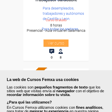
Para desempleados,
trabajadores y autónomos
de Castilla y Leon.
Curso Gratuito
8 horas
Para todos los sectores.
Presencial - Aula virtual en Salamanca
Ver curso
0
8
PRESENCIAL
La web de Cursos Femxa usa cookies
Las cookies son
pequeños fragmentos de texto
que los
sitios web que visitas envía al
navegador
con el objetivo de
recordar información sobre tu visita
.
¿Para qué las utilizamos?
En Cursos Femxa utilizamos cookies con
fines analíticos
,
para tratar de
mejorar tu experiencia
en nuestra página