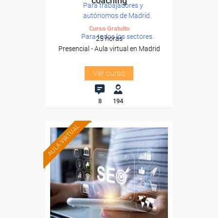
coaching
Para trabajadores y
autónomos de Madrid.
Curso Gratuito
Para todos los sectores.
25 horas
Presencial - Aula virtual en Madrid
Ver curso
8
194
AULA VIRTUAL