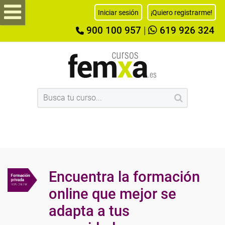
Iniciar sesión
¡Quiero registrarme!
900 100 957
|
619 926 324
Encuentra la formación
online que mejor se
adapta a tus