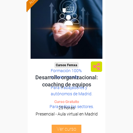
Cursos Femxa
Formación 100%
Desarrollo organizacional:
subvencionada.
coaching de equipos
Para trabajadores y
autónomos de Madrid.
Curso Gratuito
Para todos los sectores.
25 horas
Presencial - Aula virtual en Madrid
Ver curso