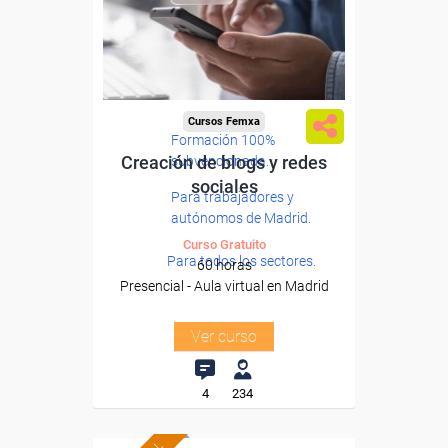
Cursos Femxa
Formación 100%
Creación de blogs y redes
subvencionada.
sociales
Para trabajadores y
autónomos de Madrid.
Curso Gratuito
Para todos los sectores.
60 horas
Presencial - Aula virtual en Madrid
Ver curso
4
234