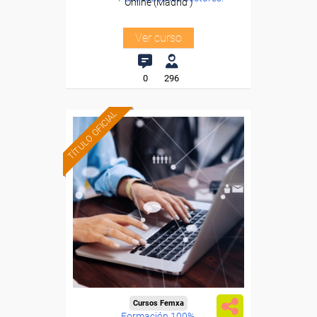
Online (Madrid )
Ver curso
0
296
TÍTULO OFICIAL
Cursos Femxa
Formación 100%