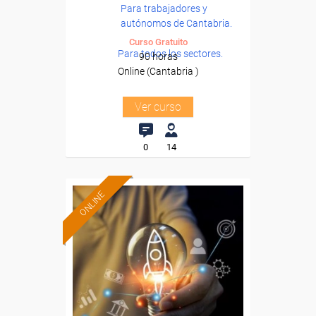
Para trabajadores y
autónomos de Cantabria.
Curso Gratuito
Para todos los sectores.
90 horas
Online (Cantabria )
Ver curso
0
14
ONLINE