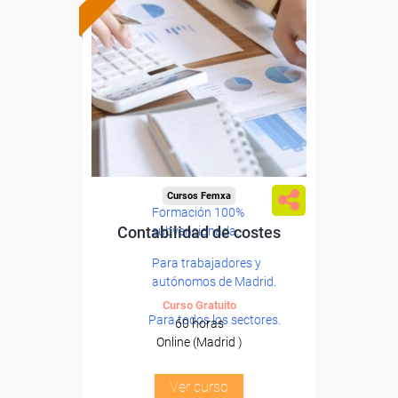
Cursos Femxa
Formación 100%
Contabilidad de costes
subvencionada.
Para trabajadores y
autónomos de Madrid.
Curso Gratuito
Para todos los sectores.
60 horas
Online (Madrid )
Ver curso