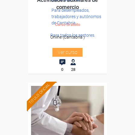
comercio
Para desempleados,
trabajadores y autónomos
de Cantabria.
Curso Gratuito
Para todos los sectores.
Online (Cantabria )
Ver curso
0
28
TITULO OFICIAL