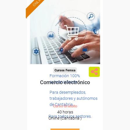
ONLINE
Cursos Femxa
Formación 100%
Comercio electrónico
subvencionada.
Para desempleados,
trabajadores y autónomos
de Cantabria.
Curso Gratuito
40 horas
Para todos los sectores.
Online (Cantabria )