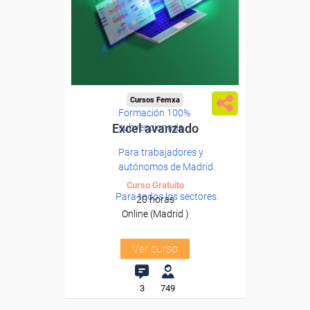
Cursos Femxa
Formación 100%
Excel avanzado
subvencionada.
Para trabajadores y
autónomos de Madrid.
Curso Gratuito
Para todos los sectores.
20 horas
Online (Madrid )
Ver curso
3
749