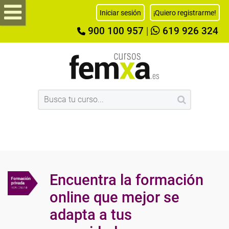
Iniciar sesión
¡Quiero registrarme!
900 100 957
|
619 926 324
Encuentra la formación
online que mejor se
adapta a tus