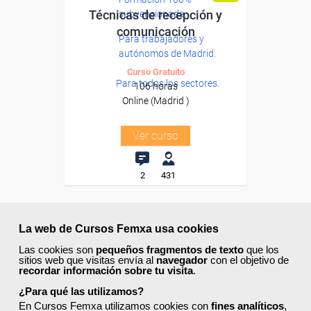
Técnicas de recepción y
subvencionada.
comunicación
Para trabajadores y
autónomos de Madrid.
Curso Gratuito
Para todos los sectores.
106 horas
Online (Madrid )
Ver curso
2
431
ONLINE
La web de Cursos Femxa usa cookies
Las cookies son
pequeños fragmentos de texto
que los
sitios web que visitas envía al
navegador
con el objetivo de
recordar información sobre tu visita
.
¿Para qué las utilizamos?
En Cursos Femxa utilizamos cookies con
fines analíticos
,