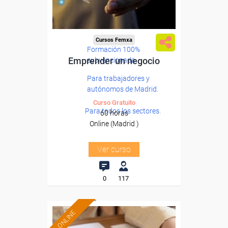
Cursos Femxa
Formación 100%
Emprender un negocio
subvencionada.
Para trabajadores y
autónomos de Madrid.
Curso Gratuito
Para todos los sectores.
60 horas
Online (Madrid )
Ver curso
0
117
ONLINE