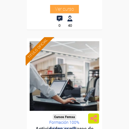
Ver curso
0
40
TITULO OFICIAL
Cursos Femxa
Formación 100%
Actividades auxiliares de
subvencionada.