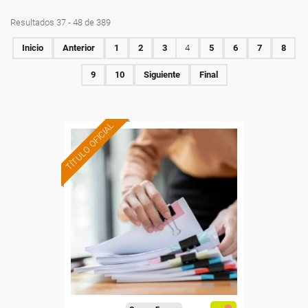
Resultados 37 - 48 de 389
Inicio
Anterior
1
2
3
4
5
6
7
8
9
10
Siguiente
Final
TÍTULO OFICIAL