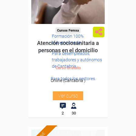
Cursos Femxa
Formación 100%
Atención sociosanitaria a
subvencionada.
personas en el domicilio
Para desempleados,
trabajadores y autónomos
de Cantabria.
Curso Gratuito
Para todos los sectores.
Online (Cantabria )
Ver curso
2
30