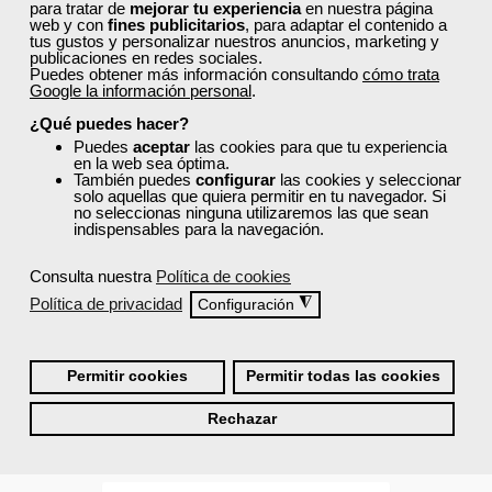
para tratar de
mejorar tu experiencia
en nuestra página
web y con
fines publicitarios
, para adaptar el contenido a
tus gustos y personalizar nuestros anuncios, marketing y
publicaciones en redes sociales.
Puedes obtener más información consultando
cómo trata
Google la información personal
.
¿Qué puedes hacer?
Cursos Femxa
Puedes
aceptar
las cookies para que tu experiencia
Formación 100%
en la web sea óptima.
Contabilidad financiera
subvencionada.
También puedes
configurar
las cookies y seleccionar
solo aquellas que quiera permitir en tu navegador. Si
no seleccionas ninguna utilizaremos las que sean
Para desempleados,
indispensables para la navegación.
trabajadores y autónomos
de Madrid.
Curso Gratuito
Consulta nuestra
Política de cookies
100 horas
Política de privacidad
◮
Configuración
Para todos los sectores.
Online (Madrid )
Ver curso
Permitir cookies
Permitir todas las cookies
Rechazar
18
942