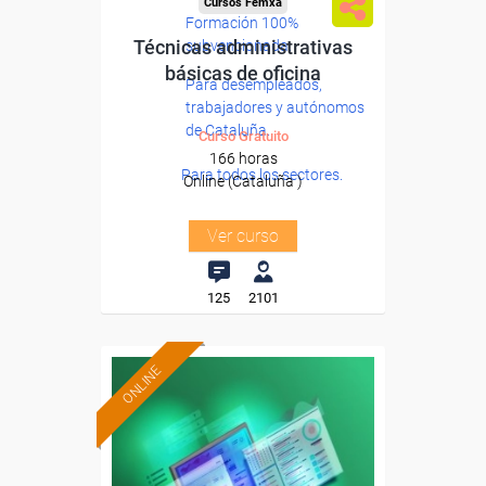
Cursos Femxa
Formación 100%
Técnicas administrativas
subvencionada.
básicas de oficina
Para desempleados,
trabajadores y autónomos
de Cataluña.
Curso Gratuito
166 horas
Para todos los sectores.
Online (Cataluña )
Ver curso
125
2101
ONLINE